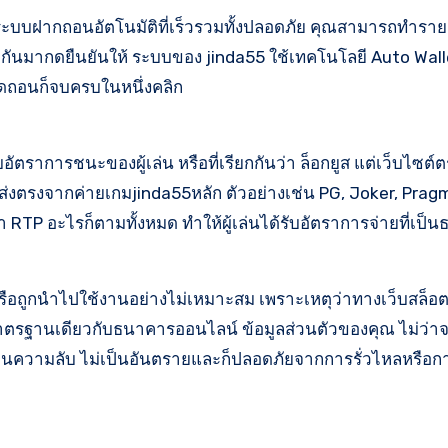
คือ ระบบฝากถอนอัตโนมัติที่เร็วรวมทั้งปลอดภัย คุณสามารถทำรา
ดกันมากดยืนยันให้ ระบบของ jinda55 ใช้เทคโนโลยี Auto Wallet
ยอดถอนก็จบครบในหนึ่งคลิก
อัตราการชนะของผู้เล่น หรือที่เรียกกันว่า ล็อกยูส แต่เว็บไซต์
ส่งตรงจากค่ายเกมjinda55หลัก ตัวอย่างเช่น PG, Joker, Prag
 RTP อะไรก็ตามทั้งหมด ทำให้ผู้เล่นได้รับอัตราการจ่ายที่เป็นธ
ดหรือถูกนำไปใช้งานอย่างไม่เหมาะสม เพราะเหตุว่าทางเว็บสล็อต
มาตรฐานเดียวกับธนาคารออนไลน์ ข้อมูลส่วนตัวของคุณ ไม่ว่าจ
เป็นความลับ ไม่เป็นอันตรายและก็ปลอดภัยจากการรั่วไหลหรือก