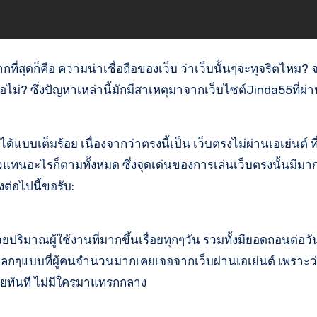
กที่สุดก็คือ ความน่าเชื่อถือของเว็บ ว่าเว็บนั้นๆจะทุจริตไหม? 
อไม่? ซึ่งปัญหาเหล่านี้มักมีสาเหตุมาจากเว็บไซต์Jinda55ที่ผ่า
แบบเต็มร้อย เนื่องจากว่าตรงนี้เป็น เว็บตรงไม่ผ่านเอเย่นต์ ที
แทนอะไรก็ตามทั้งหมด ซึ่งจุดเด่นของการเล่นเว็บตรงนั้นมีม
่อไปนี้ขอรับ:
ปริมาณผู้ใช้งานที่มากขึ้นเรื่อยทุกๆวัน รวมทั้งมียอดถอนต่อวั
แปลกๆแบบที่ผู้คนจำนวนมากเคยเจอจากเว็บผ่านเอเย่นต์ เพราะ
 โดยทันที ไม่มีใครมาแทรกกลาง