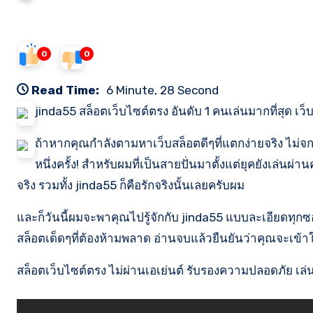
0
0
Read Time:
6 Minute, 28 Second
jinda55 สล็อตเว็บไซต์ตรง อันดับ 1 คนเล่นมากที่สุด เว็
ถ้าหากคุณกำลังตามหาเว็บสล็อตดีๆที่แตกง่ายจริง ไม่จ
หนึ่งครั้ง! สำหรับผมที่เป็นสายปั่นมาตั้งแต่ยุคยังเล่นผ
จริง รวมทั้ง jinda55 ก็คือรักจริงนั้นเลยครับผม
และก็วันนี้ผมจะพาคุณไปรู้จักกับ jinda55 แบบละเอียดทุกซอก
สล็อตเด็ดๆที่ต้องห้ามพลาด อ่านจบแล้วยืนยันว่าคุณจะเข้าใ
สล็อตเว็บไซต์ตรง ไม่ผ่านเอเย่นต์ รับรองความปลอดภัย เล่น