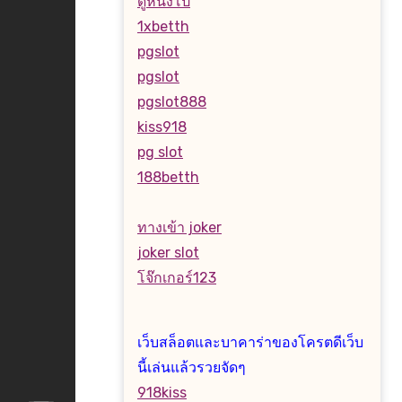
ดูหนังโป๊
1xbetth
pgslot
pgslot
pgslot888
kiss918
pg slot
188betth
ทางเข้า joker
joker slot
โจ๊กเกอร์123
เว็บสล็อตและบาคาร่าของโครตดีเว็บ
นี้เล่นแล้วรวยจัดๆ
918kiss