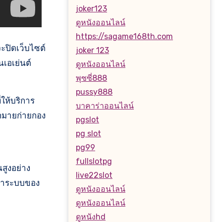
joker123
ดูหนังออนไลน์
https://sagame168th.com
จะปิดเว็บไซต์
joker 123
นเอเย่นต์
ดูหนังออนไลน์
พุซซี่888
pussy888
่ให้บริการ
บาคาร่าออนไลน์
ากมายก่ายกอง
pgslot
pg slot
pg99
fullslotpg
นสูงอย่าง
live22slot
ว่าระบบของ
ดูหนังออนไลน์
ดูหนังออนไลน์
ดูหนังhd