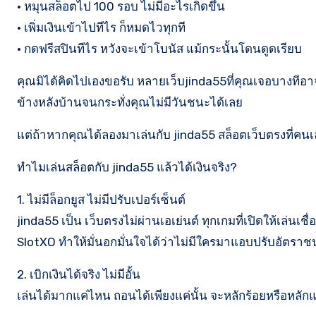
• หมุนสล็อตไป 100 รอบ ไม่มีอะไรเกิดขึ้น
• เพิ่มเงินเข้าไปทีไร ก็หมดไวทุกที
• กดฟรีสปินทีไร หวังจะเข้าโบนัส แม้กระนั้นโดนดูดเรียบ
คุณมิได้คิดไปเองขอรับ หลายเว็บjinda55ที่คุณเจอบางทีอาจ
ข้างหลังบ้านจนกระทั่งคุณไม่มีวันชนะได้เลย
แต่ถ้าหากคุณได้ลองมาเล่นกับ jinda55 สล็อตเว็บตรงที่คนเล่นม
ทำไมเล่นสล็อตกับ jinda55 แล้วได้เงินจริง?
1. ไม่มีล็อกยูส ไม่มีปรับเปอร์เซ็นต์
jinda55 เป็น เว็บตรงไม่ผ่านเอเย่นต์ ทุกเกมที่เปิดให้เล่นเ
SlotXO ทำให้มั่นอกมั่นใจได้ว่าไม่มีใครมาแอบปรับอัตรา
2. เบิกเงินได้จริง ไม่มีอั้น
เล่นได้มากแค่ไหน ถอนได้เพียงแค่นั้น จะหลักร้อยหรือหลักแ