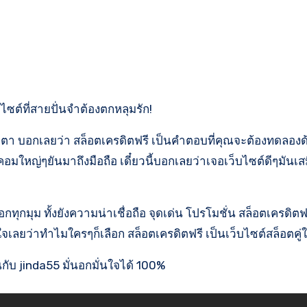
บไซต์ที่สายปั่นจำต้องตกหลุมรัก!
กตา บอกเลยว่า สล็อตเครดิตฟรี เป็นคำตอบที่คุณจะต้องทดลองด
่านคอมใหญ่ๆยันมาถึงมือถือ เดี๋ยวนี้บอกเลยว่าเจอเว็บไซต์ดีๆมันเ
ทุกมุม ทั้งยังความน่าเชื่อถือ จุดเด่น โปรโมชั่น สล็อตเครดิตฟ
จเลยว่าทำไมใครๆก็เลือก สล็อตเครดิตฟรี เป็นเว็บไซต์สล็อตคู่ใ
กับ jinda55 มั่นอกมั่นใจได้ 100%