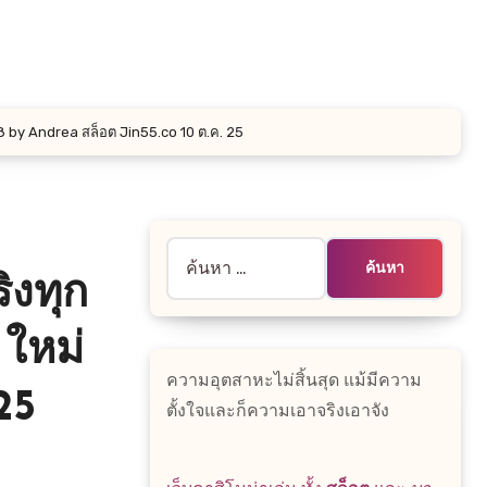
 48 by Andrea สล็อต Jin55.co 10 ต.ค. 25
ค้นหา
สำหรับ:
ิงทุก
 ใหม่
ความอุตสาหะไม่สิ้นสุด แม้มีความ
25
ตั้งใจและก็ความเอาจริงเอาจัง