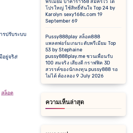
พรีเมียม บาคาร่า168 สมัครไว ได้
โปรใหญ่ ใช้สิทธิ์ทันใจ Top 24 by
Karolyn sexy168c.com 19
September 69
ีการปรับระบบ
Pussy888play สล็อต888
แพลตฟอร์มเกมระดับพรีเมียม Top
53 by Stephaine
pussy888play.me ชวนเพื่อนรับ
อยู่จริง!
100 สมจริง เสียงดี กราฟฟิค 3D
สวรรค์ของนักลงทุน pussy888 รอ
ไม่ได้ ต้องลอง 9 July 2026
,
สล็อต
ความเห็นล่าสุด