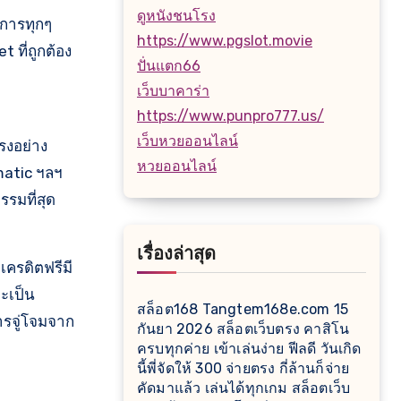
ดูหนังชนโรง
ยการทุกๆ
https://www.pgslot.movie
 ที่ถูกต้อง
ปั่นแตก66
เว็บบาคาร่า
https://www.punpro777.us/
เว็บหวยออนไลน์
ตรงอย่าง
หวยออนไลน์
matic ฯลฯ
รรมที่สุด
เรื่องล่าสุด
เครดิตฟรีมี
ะเป็น
สล็อต168 Tangtem168e.com 15
ารจู่โจมจาก
กันยา 2026 สล็อตเว็บตรง คาสิโน
ครบทุกค่าย เข้าเล่นง่าย ฟีลดี วันเกิด
นี้พี่จัดให้ 300 จ่ายตรง กี่ล้านก็จ่าย
คัดมาแล้ว เล่นได้ทุกเกม สล็อตเว็บ