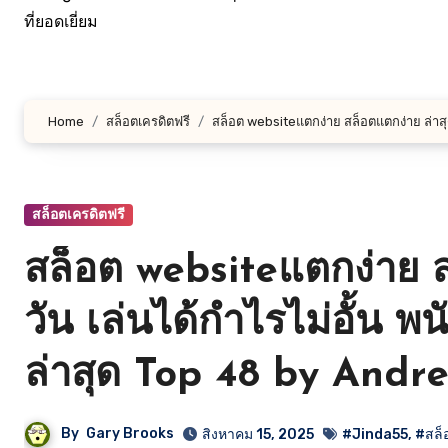
ที่ยอดเยี่ยม
Home
สล็อตเครดิตฟรี
สล็อต websiteแตกง่าย สล็อตแตกง่าย ล่าสุด
สล็อตเครดิตฟรี
สล็อต websiteแตกง่าย สล
วัน เล่นได้กำไรไม่อั้น พ
ล่าสุด Top 48 by Andre
By
Gary Brooks
สิงหาคม 15, 2025
#Jinda55
,
#สล็