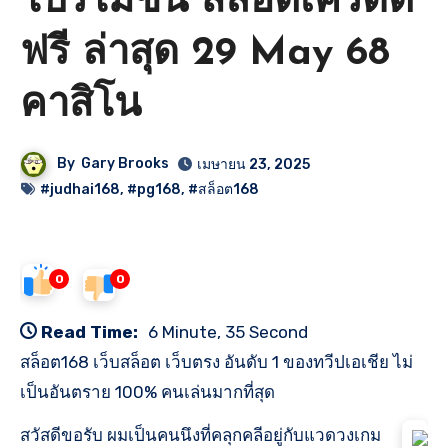
โปรโมชั่น สล็อตเครดิต
ฟรี ล่าสุด 29 May 68
คาสิโน
By
Gary Brooks
เมษายน 23, 2025
#judhai168
,
#pg168
,
#สล็อต168
0
0
Read Time:
6 Minute, 35 Second
สล็อต168 เว็บสล็อต เว็บตรง อันดับ 1 ของทวีปเอเชีย ไม่
เป็นอันตราย 100% คนเล่นมากที่สุด
สวัสดีขอรับ ผมเป็นคนนึงที่คลุกคลีอยู่กับแวดวงเกม