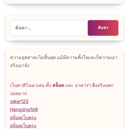
ค้นหา
สำหรับ:
ความอุตสาหะไม่สิ้นสุด แม้มีความตั้งใจและก็ความเอา
จริงเอาจัง
เว็บคาสิโนน่าเล่น ทั้ง
สล็อต
และ
บาคาร่า
ตึงจริงแตก
บ่อยมาก
joker123
Hengjing168
สล็อตเว็บตรง
สล็อตเว็บตรง