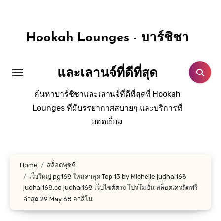
Skip
to
content
Hookah Lounges - บาร์ชิชา
และเลานจ์ที่ดีที่สุด
ค้นหาบาร์ชิชาและเลานจ์ที่ดีที่สุดที่ Hookah
Lounges ที่มีบรรยากาศสบายๆ และบริการที่
ยอดเยี่ยม
Home
สล็อตพุซซี่
เว็บใหญ่ pg168 ใหม่ล่าสุด Top 13 by Michelle judhai168
judhai168.co judhai168 เว็บไซต์ตรง โปรโมชั่น สล็อตเครดิตฟรี
ล่าสุด 29 May 68 คาสิโน