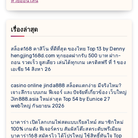
หวยออนไลน์
เรื่องล่าสุด
สล็อต168 คาสิโน ที่ดีที่สุด ของไทย Top 13 by Denny
hengjing168d.com ทุกยอดฝากรับ 500 บาท ฝาก-
ถอน รวดเร็ว ยูสเดียว เล่นได้ทุกเกม เครดิตฟรี ที่ 1 ของ
เอเชีย 14 สิงหา 26
casino online jinda888 สล็อตแตกง่าย มีจริงไหม?
เจาะลึกระบบเกม ฟีเจอร์ และปัจจัยที่เกี่ยวข้อง เว็บใหญ่
Jin888.asia ใหม่ล่าสุด Top 54 by Eunice 27
webใหญ่ กันยายน 2026
บาคาร่า เปิดโลกเกมไพ่สดแบบเรียลไทม์ สมาชิกใหม่
100% เกมดัง ฟีเจอร์ครบ สัมผัสโต๊ะสดระดับพรีเมียม
บาคาร่า168 สมัครไว ได้โปรใหญ่ ใช้สิทธิ์ทันใจ Top