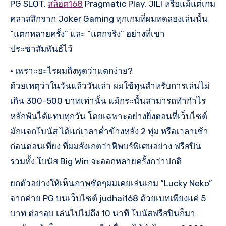
PG SLOT,
สล็อต168
Pragmatic Play, JILI หรือแม้แต่เกม
คลาสสิกจาก Joker Gaming ทุกเกมที่ผมทดลองเล่นนั้น
“แตกหลายครั้ง” และ “แตกจริง” อย่างที่เขา
ประชาสัมพันธ์ไว้
• เพราะอะไรผมถึงพูดว่าแตกง่าย?
ด้วยเหตุว่าในวันแล้ววันเล่า ผมใช้ทุนสำหรับการเล่นไม่
เกิน 300-500 บาทเท่านั้น แม้กระนั้นสามารถทำกำไร
หลักพันได้แทบทุกวัน โดยเฉพาะอย่างยิ่งตอนที่เว็บไซต์
มักแจกโบนัส ได้แก่เวลาค่ำข้างหลัง 2 ทุ่ม หรือเวลาเช้า
ก่อนตอนเที่ยง ที่ผมสังเกตว่าฟีพบร์พิเศษอย่าง ฟรีสปิน
รวมทั้ง โบนัส Big Win จะออกหลายครั้งกว่าปกติ
ยกตัวอย่างให้เห็นภาพชัดๆผมเคยเล่นเกม “Lucky Neko”
จากค่าย PG บนเว็บไซต์ judhai168 ด้วยเบทเพียงแค่ 5
บาท ต่อรอบ เล่นไปไม่ถึง 10 นาที โบนัสฟรีสปินก็มา