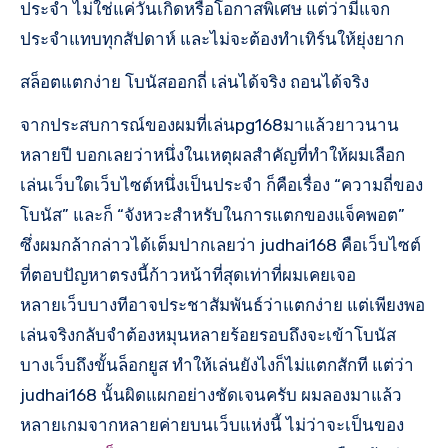
ประจำ ไม่ใช่แค่วันเกิดหรือโอกาสพิเศษ แต่ว่ามีแจก
ประจำแทบทุกสัปดาห์ และไม่จะต้องทำเทิร์นให้ยุ่งยาก
สล็อตแตกง่าย โบนัสออกถี่ เล่นได้จริง ถอนได้จริง
จากประสบการณ์ของผมที่เล่นpg168มาแล้วยาวนาน
หลายปี บอกเลยว่าหนึ่งในเหตุผลสำคัญที่ทำให้ผมเลือก
เล่นเว็บใดเว็บไซต์หนึ่งเป็นประจำ ก็คือเรื่อง “ความถี่ของ
โบนัส” และก็ “จังหวะสำหรับในการแตกของแจ็คพอต”
ซึ่งผมกล้ากล่าวได้เต็มปากเลยว่า judhai168 คือเว็บไซต์
ที่ตอบปัญหาตรงนี้ก้าวหน้าที่สุดเท่าที่ผมเคยเจอ
หลายเว็บบางทีอาจประชาสัมพันธ์ว่าแตกง่าย แต่เพียงพอ
เล่นจริงกลับจำต้องหมุนหลายร้อยรอบถึงจะเข้าโบนัส
บางเว็บถึงขั้นล็อกยูส ทำให้เล่นยังไงก็ไม่แตกสักที แต่ว่า
judhai168 นั้นผิดแผกอย่างชัดเจนครับ ผมลองมาแล้ว
หลายเกมจากหลายค่ายบนเว็บแห่งนี้ ไม่ว่าจะเป็นของ