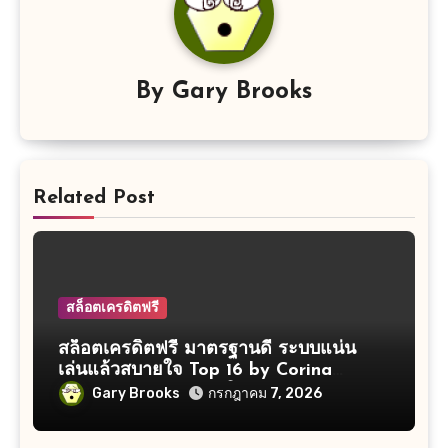
By
Gary Brooks
Related Post
สล็อตเครดิตฟรี
สล็อตเครดิตฟรี มาตรฐานดี ระบบแน่น
เล่นแล้วสบายใจ Top 16 by Corina
Jin55.guru แคชแบค ยิงปลารับ 10% แจก
Gary Brooks
กรกฎาคม 7, 2026
วันเกิด 500 ระบบทันสมัย รองรับทุกไลฟ์
สไตล์ สล็อต55 สมัครไว้ก่อน คุ้มกว่า 12 กร