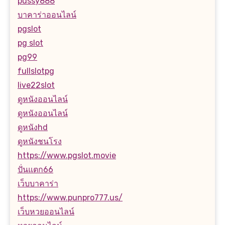
pussy888
บาคาร่าออนไลน์
pgslot
pg slot
pg99
fullslotpg
live22slot
ดูหนังออนไลน์
ดูหนังออนไลน์
ดูหนังhd
ดูหนังชนโรง
https://www.pgslot.movie
ปั่นแตก66
เว็บบาคาร่า
https://www.punpro777.us/
เว็บหวยออนไลน์