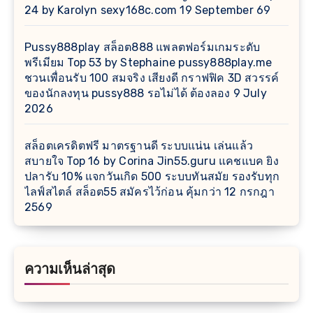
24 by Karolyn sexy168c.com 19 September 69
Pussy888play สล็อต888 แพลตฟอร์มเกมระดับ
พรีเมียม Top 53 by Stephaine pussy888play.me
ชวนเพื่อนรับ 100 สมจริง เสียงดี กราฟฟิค 3D สวรรค์
ของนักลงทุน pussy888 รอไม่ได้ ต้องลอง 9 July
2026
สล็อตเครดิตฟรี มาตรฐานดี ระบบแน่น เล่นแล้ว
สบายใจ Top 16 by Corina Jin55.guru แคชแบค ยิง
ปลารับ 10% แจกวันเกิด 500 ระบบทันสมัย รองรับทุก
ไลฟ์สไตล์ สล็อต55 สมัครไว้ก่อน คุ้มกว่า 12 กรกฎา
2569
ความเห็นล่าสุด