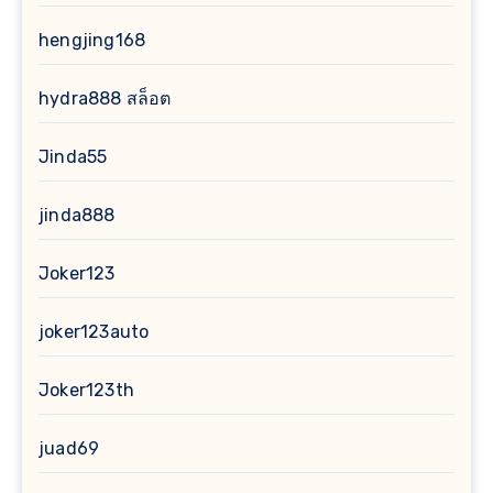
hengjing168
hydra888 สล็อต
Jinda55
jinda888
Joker123
joker123auto
Joker123th
juad69