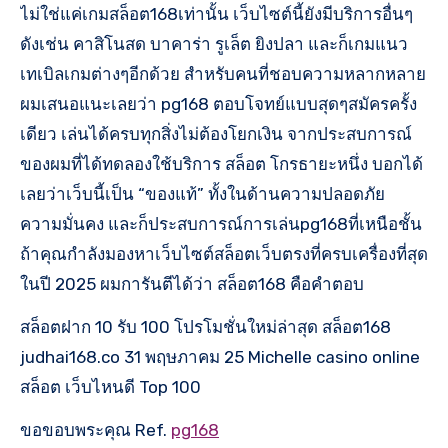
ไม่ใช่แค่เกมสล็อต168เท่านั้น เว็บไซต์นี้ยังมีบริการอื่นๆ
ดังเช่น คาสิโนสด บาคาร่า รูเล็ต ยิงปลา และก็เกมแนว
เทเบิลเกมต่างๆอีกด้วย สำหรับคนที่ชอบความหลากหลาย
ผมเสนอแนะเลยว่า pg168 ตอบโจทย์แบบสุดๆสมัครครั้ง
เดียว เล่นได้ครบทุกสิ่งไม่ต้องโยกเงิน จากประสบการณ์
ของผมที่ได้ทดลองใช้บริการ สล็อต โกรธายะหนึ่ง บอกได้
เลยว่าเว็บนี้เป็น “ของแท้” ทั้งในด้านความปลอดภัย
ความมั่นคง และก็ประสบการณ์การเล่นpg168ที่เหนือชั้น
ถ้าคุณกำลังมองหาเว็บไซต์สล็อตเว็บตรงที่ครบเครื่องที่สุด
ในปี 2025 ผมการันตีได้ว่า สล็อต168 คือคำตอบ
สล็อตฝาก 10 รับ 100 โปรโมชั่นใหม่ล่าสุด สล็อต168
judhai168.co 31 พฤษภาคม 25 Michelle casino online
สล็อต เว็บไหนดี Top 100
ขอขอบพระคุณ Ref.
pg168