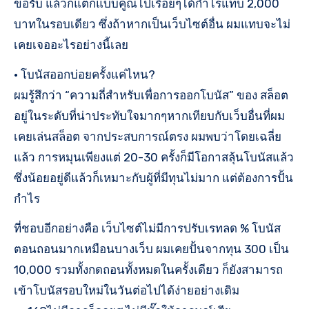
ขอรับ แล้วก็แตกแบบคูณไปเรื่อยๆได้กำไรแทบ 2,000
บาทในรอบเดียว ซึ่งถ้าหากเป็นเว็บไซต์อื่น ผมแทบจะไม่
เคยเจออะไรอย่างนี้เลย
• โบนัสออกบ่อยครั้งแค่ไหน?
ผมรู้สึกว่า “ความถี่สำหรับเพื่อการออกโบนัส” ของ สล็อต
อยู่ในระดับที่น่าประทับใจมากๆหากเทียบกับเว็บอื่นที่ผม
เคยเล่นสล็อต จากประสบการณ์ตรง ผมพบว่าโดยเฉลี่ย
แล้ว การหมุนเพียงแต่ 20-30 ครั้งก็มีโอกาสลุ้นโบนัสแล้ว
ซึ่งน้อยอยู่ดีแล้วก็เหมาะกับผู้ที่มีทุนไม่มาก แต่ต้องการปั้น
กำไร
ที่ชอบอีกอย่างคือ เว็บไซต์ไม่มีการปรับเรทลด % โบนัส
ตอนถอนมากเหมือนบางเว็บ ผมเคยปั้นจากทุน 300 เป็น
10,000 รวมทั้งกดถอนทั้งหมดในครั้งเดียว ก็ยังสามารถ
เข้าโบนัสรอบใหม่ในวันต่อไปได้ง่ายอย่างเดิม