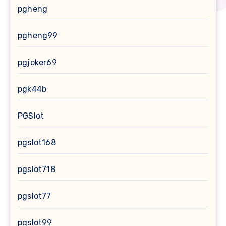
pgheng
pgheng99
pgjoker69
pgk44b
PGSlot
pgslot168
pgslot718
pgslot77
pgslot99