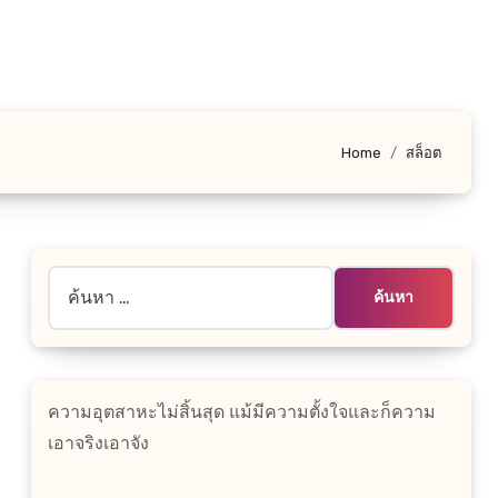
Home
สล็อต
ค้นหา
สำหรับ:
ความอุตสาหะไม่สิ้นสุด แม้มีความตั้งใจและก็ความ
เอาจริงเอาจัง