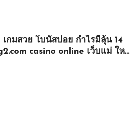
จ เกมสวย โบนัสบ่อย กำไรมีลุ้น 14
com casino online เว็บแม่ ใหม่