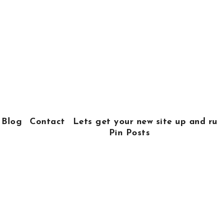
Blog
Contact
Lets get your new site up and ru
Pin Posts