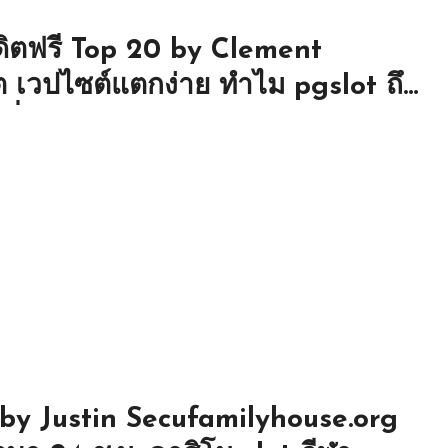
รดิตฟรี Top 20 by Clement
อต เวปไซต์แตกง่าย ทำไม pgslot ถึง
กที่สุด 2025 December 25
1 by Justin Secufamilyhouse.org