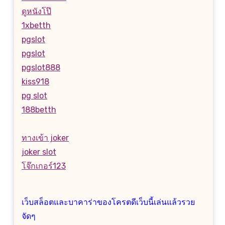
ดูหนังโป๊
1xbetth
pgslot
pgslot
pgslot888
kiss918
pg slot
188betth
ทางเข้า joker
joker slot
โจ๊กเกอร์123
เว็บสล็อตและบาคาร่าของโครตดีเว็บนี้เล่นแล้วรวย
จัดๆ