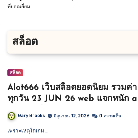
ที่ยอดเยี่ยม
สล็อต
สล็อต
Alot666 เว็บสล็อตยอดนิยม รวมค่า
ทุกวัน 23 JUN 26 web แจกหนัก al
เครดิตฟรี Top 39 by Roxie
Gary Brooks
มิถุนายน 12, 2026
0
ความเห็น
เพราะเหตุใดเกม …