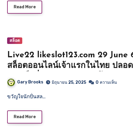
Read More
สล็อต
Live22 likeslot123.com 29 June 6
สล็อตออนไลน์เจ้าแรกในไทย ปลอดภั
กว่าเว็บอื่น slot สมัคร รับโบนัสต้
Gary Brooks
มิถุนายน 25, 2025
0
ความเห็น
ขวัญใจนักปั่นสล…
Read More