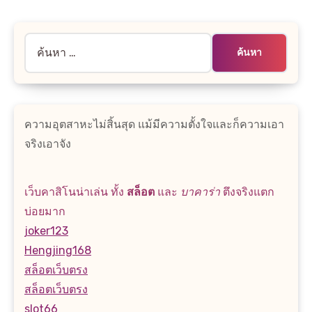
ค้นหา
สำหรับ:
ความอุตสาหะไม่สิ้นสุด แม้มีความตั้งใจและก็ความเอา
จริงเอาจัง
เว็บคาสิโนน่าเล่น ทั้ง
สล็อต
และ
บาคาร่า
ตึงจริงแตก
บ่อยมาก
joker123
Hengjing168
สล็อตเว็บตรง
สล็อตเว็บตรง
slot66