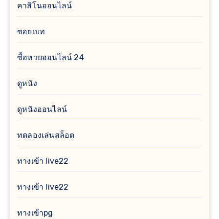
คาสิโนออนไลน์
ซอยเบท
ซื้อหวยออนไลน์ 24
ดูหนัง
ดูหนังออนไลน์
ทดลองเล่นสล็อต
ทางเข้า live22
ทางเข้า live22
ทางเข้าpg