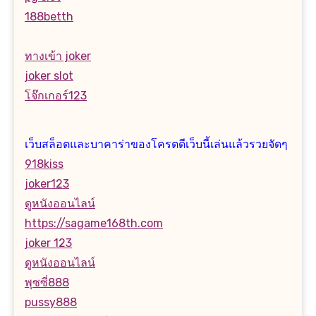
188betth
ทางเข้า joker
joker slot
โจ๊กเกอร์123
เว็บสล็อตและบาคาร่าของโครตดีเว็บนี้เล่นแล้วรวยจัดๆ
918kiss
joker123
ดูหนังออนไลน์
https://sagame168th.com
joker 123
ดูหนังออนไลน์
พุซซี่888
pussy888