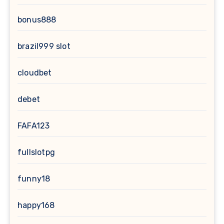
bonus888
brazil999 slot
cloudbet
debet
FAFA123
fullslotpg
funny18
happy168