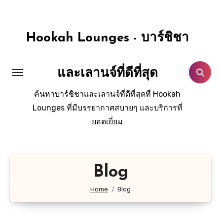
Skip
to
content
Hookah Lounges - บาร์ชิชา
และเลานจ์ที่ดีที่สุด
ค้นหาบาร์ชิชาและเลานจ์ที่ดีที่สุดที่ Hookah
Lounges ที่มีบรรยากาศสบายๆ และบริการที่
ยอดเยี่ยม
Blog
Home
Blog