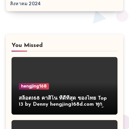
สิงหาคม 2024
You Missed
hengjing168
สล็อต168 คาสิโน ที่ดีที่สุด ของไทย Top
13 by Denny hengjing168d.com ทุก
ยอดฝากรับ 500 บาท ฝาก-ถอน รวดเร็ว
ยูสเดียว เล่นได้ทุกเกม เครดิตฟรี ที่ 1 ของ
เอเชีย 14 สิงหา 26