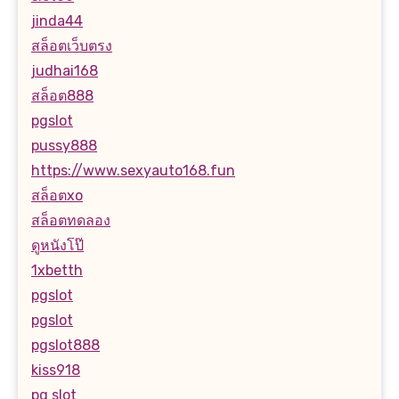
jinda44
สล็อตเว็บตรง
judhai168
สล็อต888
pgslot
pussy888
https://www.sexyauto168.fun
สล็อตxo
สล็อตทดลอง
ดูหนังโป๊
1xbetth
pgslot
pgslot
pgslot888
kiss918
pg slot