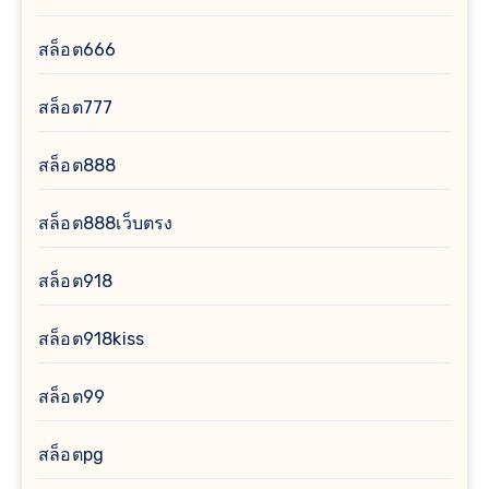
สล็อต666
สล็อต777
สล็อต888
สล็อต888เว็บตรง
สล็อต918
สล็อต918kiss
สล็อต99
สล็อตpg