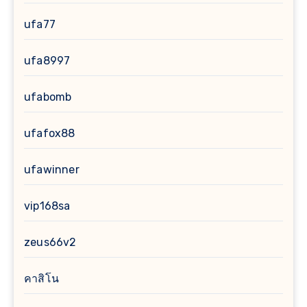
ufa77
ufa8997
ufabomb
ufafox88
ufawinner
vip168sa
zeus66v2
คาสิโน