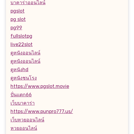
บาคาร่าออนไลน์
pgslot
pg slot
pg99
fullslotpg
live22slot
ดูหนังออนไลน์
ดูหนังออนไลน์
ดูหนังhd
ดูหนังชนโรง
https://www.pgslot.movie
ปั่นแตก66
เว็บบาคาร่า
https://www.punpro777.us/
เว็บหวยออนไลน์
หวยออนไลน์