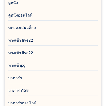
ดูหนัง
ดูหนังออนไลน์
ทดลองเล่นสล็อต
ทางเข้า live22
ทางเข้า live22
ทางเข้าpg
บาคาร่า
บาคาร่า168
บาคาร่าออนไลน์