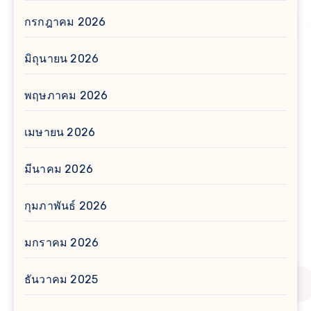
กรกฎาคม 2026
มิถุนายน 2026
พฤษภาคม 2026
เมษายน 2026
มีนาคม 2026
กุมภาพันธ์ 2026
มกราคม 2026
ธันวาคม 2025