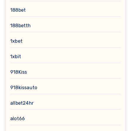
188bet
188betth
1xbet
1xbit
918Kiss
918kissauto
allbet24hr
alot66