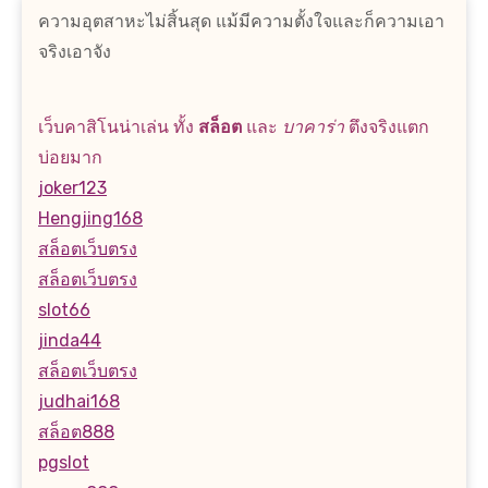
ความอุตสาหะไม่สิ้นสุด แม้มีความตั้งใจและก็ความเอา
จริงเอาจัง
เว็บคาสิโนน่าเล่น ทั้ง
สล็อต
และ
บาคาร่า
ตึงจริงแตก
บ่อยมาก
joker123
Hengjing168
สล็อตเว็บตรง
สล็อตเว็บตรง
slot66
jinda44
สล็อตเว็บตรง
judhai168
สล็อต888
pgslot