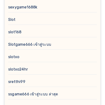
sexygame1688k
Slot
slot168
Slotgame666 เข้าสู่ระบบ
slotxo
slotxo24hr
sretthi99
ssgame666 เข้าสู่ระบบ ล่าสุด