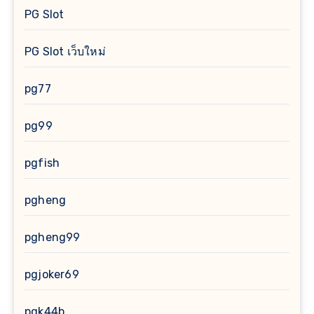
PG Slot
PG Slot เว็บใหม่
pg77
pg99
pgfish
pgheng
pgheng99
pgjoker69
pgk44b