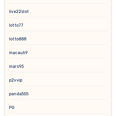
live22slot
lotto77
lotto888
macau69
mars95
p2vvip
panda555
PG