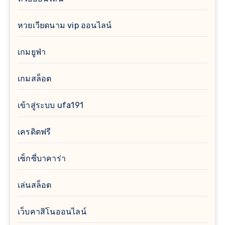
หวยเวียดนาม vip ออนไลน์
เกมยูฟ่า
เกมสล็อต
เข้าสู่ระบบ ufa191
เครดิตฟรี
เซ็กซี่บาคาร่า
เล่นสล็อต
เว็บคาสิโนออนไลน์