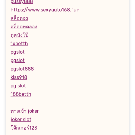
pussy888
https://www.sexyauto168.fun
สล็อตxo
สล็อตทดลอง
ดูหนังโป๊
1xbetth
pgslot
pgslot
pgslot888
kiss918
pg slot
188betth
ทางเข้า joker
joker slot
โจ๊กเกอร์123