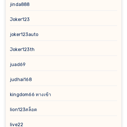
jinda888
Joker123
joker123auto
Joker123th
juad69
judhai168
kingdom66 ทางเข้า
lion123สล็อต
live22