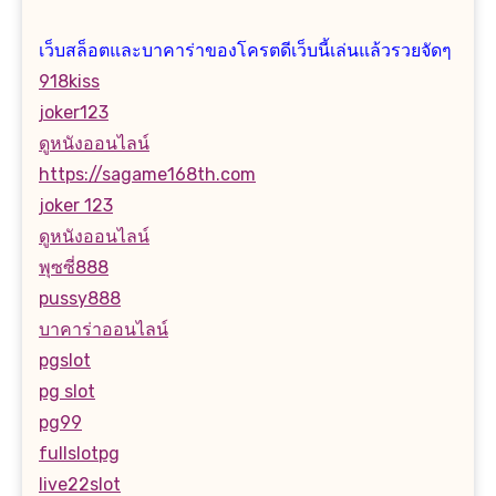
เว็บสล็อตและบาคาร่าของโครตดีเว็บนี้เล่นแล้วรวยจัดๆ
918kiss
joker123
ดูหนังออนไลน์
https://sagame168th.com
joker 123
ดูหนังออนไลน์
พุซซี่888
pussy888
บาคาร่าออนไลน์
pgslot
pg slot
pg99
fullslotpg
live22slot