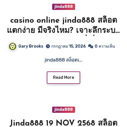
jinda888
casino online jinda888 สล็อต
แตกง่าย มีจริงไหม? เจาะลึกระบบ
เกม ฟีเจอร์ และปัจจัยที่เกี่ยวข้อง
Gary Brooks
กรกฎาคม 15, 2026
0
ความเห็น
เว็บใหญ่ Jin888.asia ใหม่ล่าสุด
jinda888 สล็อตเ…
Top 54 by Eunice 27 webใหญ่
กันยายน 2026
Read More
jinda888
Jinda888 19 NOV 2568 สล็อต