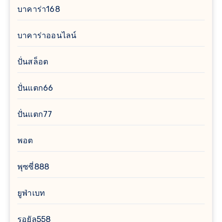
บาคาร่า168
บาคาร่าออนไลน์
ปั่นสล็อต
ปั่นแตก66
ปั่นแตก77
พอต
พุซซี่888
ยูฟ่าเบท
รอยัล558