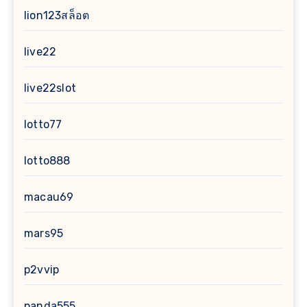
lion123สล็อต
live22
live22slot
lotto77
lotto888
macau69
mars95
p2vvip
panda555