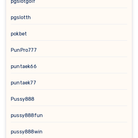
pgslotgolf
pgslotth
pokbet
PunPro777
puntaek66
puntaek77
Pussy888
pussy888fun
pussy888win