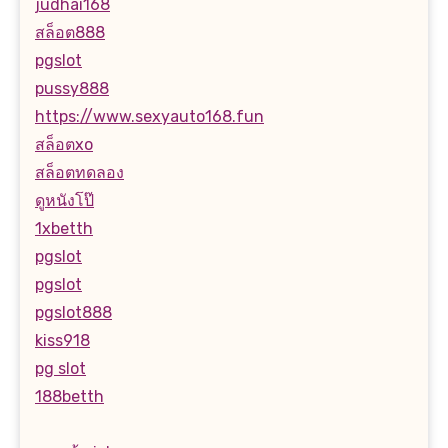
judhai168
สล็อต888
pgslot
pussy888
https://www.sexyauto168.fun
สล็อตxo
สล็อตทดลอง
ดูหนังโป๊
1xbetth
pgslot
pgslot
pgslot888
kiss918
pg slot
188betth