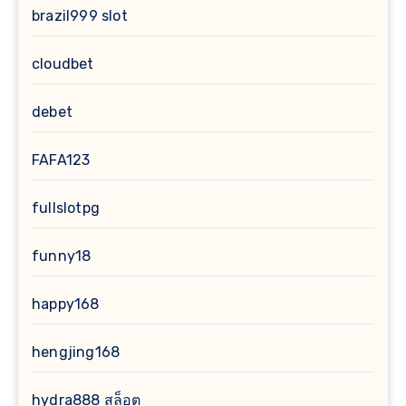
brazil999 slot
cloudbet
debet
FAFA123
fullslotpg
funny18
happy168
hengjing168
hydra888 สล็อต