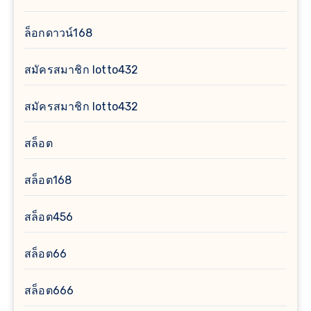
ล็อกดาวน์168
สมัครสมาชิก lotto432
สมัครสมาชิก lotto432
สล็อต
สล็อต168
สล็อต456
สล็อต66
สล็อต666