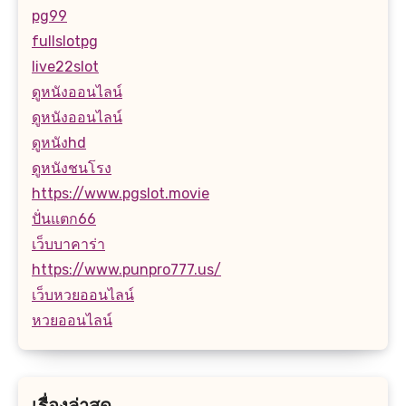
pg99
fullslotpg
live22slot
ดูหนังออนไลน์
ดูหนังออนไลน์
ดูหนังhd
ดูหนังชนโรง
https://www.pgslot.movie
ปั่นแตก66
เว็บบาคาร่า
https://www.punpro777.us/
เว็บหวยออนไลน์
หวยออนไลน์