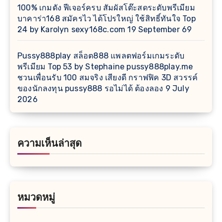
100% เกมดัง ฟีเจอร์ครบ สัมผัสโต๊ะสดระดับพรีเมียม
บาคาร่า168 สมัครไว ได้โปรใหญ่ ใช้สิทธิ์ทันใจ Top
24 by Karolyn sexy168c.com 19 September 69
Pussy888play สล็อต888 แพลตฟอร์มเกมระดับ
พรีเมียม Top 53 by Stephaine pussy888play.me
ชวนเพื่อนรับ 100 สมจริง เสียงดี กราฟฟิค 3D สวรรค์
ของนักลงทุน pussy888 รอไม่ได้ ต้องลอง 9 July
2026
ความเห็นล่าสุด
หมวดหมู่