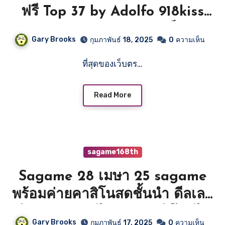
ฟรี Top 37 by Adolfo 918kiss
918kissauto.website 15 สล็อต918
Gary Brooks
กุมภาพันธ์ 18, 2025
0
ความเห็น
webแตกง่าย สล็อตฝากถอนไม่มี
ที่สุดของเว็บตร…
ขั้นต่ำ กุมภาพันธ์ 2568
Read More
sagame168th
Sagame 28 เมษา 25 sagame
พร้อมค่ายคาสิโนสดชั้นนำ ดีลเลอ
ร์สาวสวยแจกไพ่ เงินชัวร์ โอนไว
Gary Brooks
กุมภาพันธ์ 17, 2025
0
ความเห็น