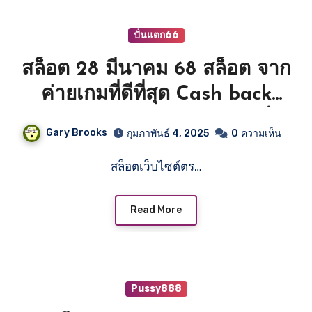
ปั่นแตก66
สล็อต 28 มีนาคม 68 สล็อต จาก
ค่ายเกมที่ดีที่สุด Cash back
10,000 บาท slot66รวมเกมสล็อต
Gary Brooks
กุมภาพันธ์ 4, 2025
0
ความเห็น
ยิงปลา บาคาร่า แทงบอล ปั่น
สล็อตเว็บไซต์ตร…
แตก66 แตกจริง การันตีจากผู้ใช้
จริง Top 41 by Brain
Read More
puntaek66.run
Pussy888