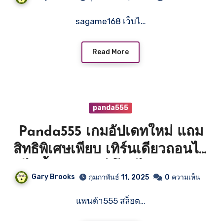
การันตียอดผู้เล่นกว่า1.3M
sagame168 เว็บไ…
sagame งบน้อยก็ปั่นได้ Top 55
by Vera sagame168th.club
Read More
panda555
Panda555 เกมอัปเดทใหม่ แถม
สิทธิพิเศษเพียบ เทิร์นเดียวถอนได้
ไม่อั้น เงินชัวร์ โอนไว pgslot
Gary Brooks
กุมภาพันธ์ 11, 2025
0
ความเห็น
slotxo joker spinix panda555
แพนด้า555 สล็อต…
ลุ้นรับของขวัญทั้งปี Top 3 by