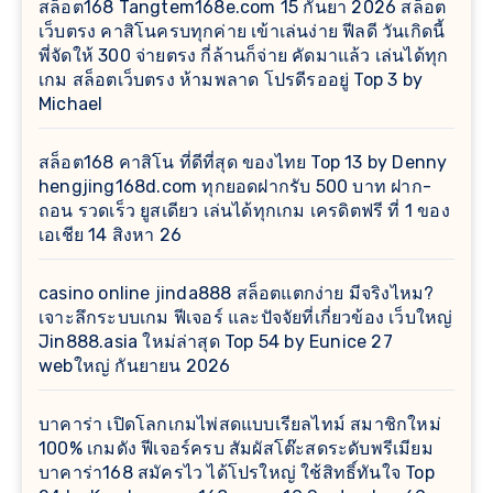
สล็อต168 Tangtem168e.com 15 กันยา 2026 สล็อต
เว็บตรง คาสิโนครบทุกค่าย เข้าเล่นง่าย ฟีลดี วันเกิดนี้
พี่จัดให้ 300 จ่ายตรง กี่ล้านก็จ่าย คัดมาแล้ว เล่นได้ทุก
เกม สล็อตเว็บตรง ห้ามพลาด โปรดีรออยู่ Top 3 by
Michael
สล็อต168 คาสิโน ที่ดีที่สุด ของไทย Top 13 by Denny
hengjing168d.com ทุกยอดฝากรับ 500 บาท ฝาก-
ถอน รวดเร็ว ยูสเดียว เล่นได้ทุกเกม เครดิตฟรี ที่ 1 ของ
เอเชีย 14 สิงหา 26
casino online jinda888 สล็อตแตกง่าย มีจริงไหม?
เจาะลึกระบบเกม ฟีเจอร์ และปัจจัยที่เกี่ยวข้อง เว็บใหญ่
Jin888.asia ใหม่ล่าสุด Top 54 by Eunice 27
webใหญ่ กันยายน 2026
บาคาร่า เปิดโลกเกมไพ่สดแบบเรียลไทม์ สมาชิกใหม่
100% เกมดัง ฟีเจอร์ครบ สัมผัสโต๊ะสดระดับพรีเมียม
บาคาร่า168 สมัครไว ได้โปรใหญ่ ใช้สิทธิ์ทันใจ Top