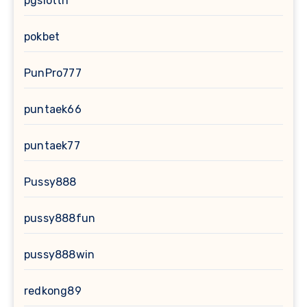
pgslotth
pokbet
PunPro777
puntaek66
puntaek77
Pussy888
pussy888fun
pussy888win
redkong89