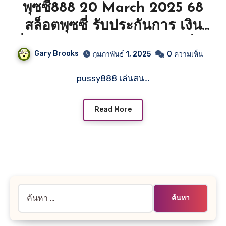
พุซซี่888 20 March 2025 68
สล็อตพุซซี่ รับประกันการ เงิน
มั่นคง ปลอดภัย ทดลองเล่นสล็อต
Gary Brooks
กุมภาพันธ์ 1, 2025
0
ความเห็น
ฟรี ทางเข้าพุชชี่888 บาคาร่า
pussy888 เล่นสน…
สล็อต เกมคาสิโน ยิงปลา สล็อต
พุซซี่ โปรปัง กำไรงาม Top 29 by
Read More
Norma pussy888fun.io
ค้นหา
สำหรับ: