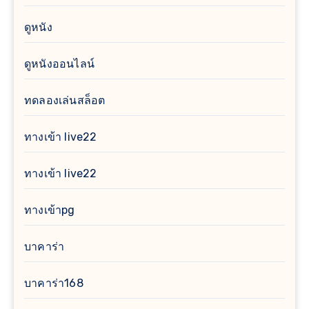
ดูหนัง
ดูหนังออนไลน์
ทดลองเล่นสล็อต
ทางเข้า live22
ทางเข้า live22
ทางเข้าpg
บาคาร่า
บาคาร่า168