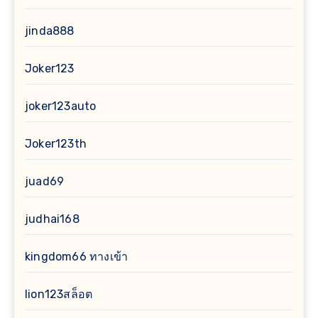
jinda888
Joker123
joker123auto
Joker123th
juad69
judhai168
kingdom66 ทางเข้า
lion123สล็อต