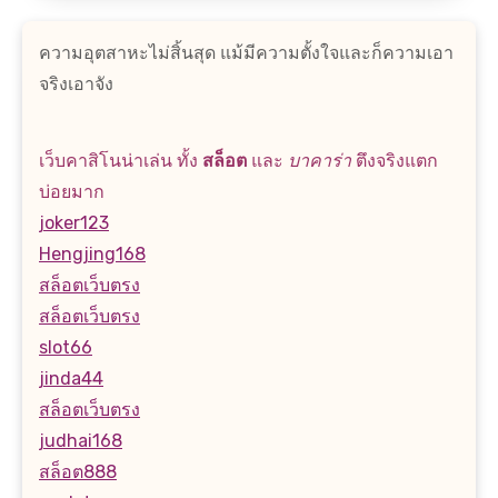
ความอุตสาหะไม่สิ้นสุด แม้มีความตั้งใจและก็ความเอา
จริงเอาจัง
เว็บคาสิโนน่าเล่น ทั้ง
สล็อต
และ
บาคาร่า
ตึงจริงแตก
บ่อยมาก
joker123
Hengjing168
สล็อตเว็บตรง
สล็อตเว็บตรง
slot66
jinda44
สล็อตเว็บตรง
judhai168
สล็อต888