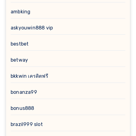
ambking
askyouwin888 vip
bestbet
betway
bkkwin เครดิตฟรี
bonanza99
bonus888
brazil999 slot