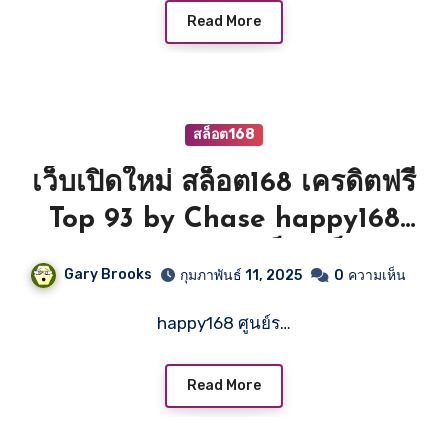
Cyrus Panda555.vip 6
Read More
กุมภาพันธ์ 2025
สล็อต168
เว็บเปิดใหม่ สล็อต168 เครดิตฟรี
Top 93 by Chase happy168
happy168.world สล็อตเว็บตรง
Gary Brooks
กุมภาพันธ์ 11, 2025
0
ความเห็น
websiteแจกหนัก เว็บแท้
happy168 ศูนย์ร…
มาตรฐานสากล เล่นง่ายจ่ายจริง 11
เม.ย 68 casino
Read More