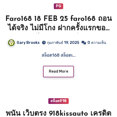
PG
Faro168 18 FEB 25 faro168 ถอน
ได้จริง ไม่มีโกง ฝากครั้งแรกของ
วัน 15% ไม่ต้องทำเทิร์น ยิงปลา
Gary Brooks
กุมภาพันธ์ 19, 2025
0
ความเห็น
สล็อต คาสิโน faro168 พิชิตแดน
สล็อต168 สล็อตเ…
ฟาโรห์ Top 57 by Kit
Faro168.co
Read More
สล็อต918
พนัน เว็บตรง 918kissauto เครดิต