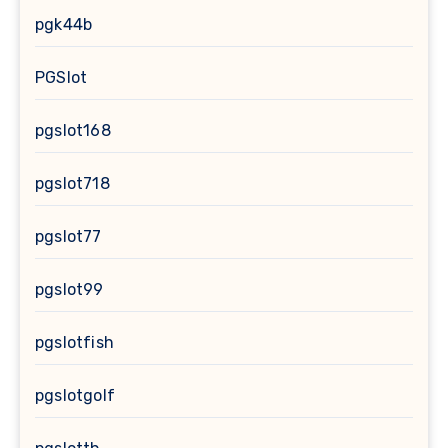
pgk44b
PGSlot
pgslot168
pgslot718
pgslot77
pgslot99
pgslotfish
pgslotgolf