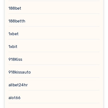
188bet
188betth
1xbet
1xbit
918Kiss
918kissauto
allbet24hr
alot66