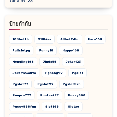
โจ๊กเกอร์123
ป้ายกำกับ
188betth
918kiss
Allbet24hr
Faro168
Fullslotpg
Funny18
Happy168
Hengjing168
Jinda55
Joker123
Joker123auto
Pgheng99
Pgslot
Pgslot77
Pgslot99
Pgslotfish
Punpro777
Puntaek77
Pussy888
Pussy888fun
Slot168
Slotxo