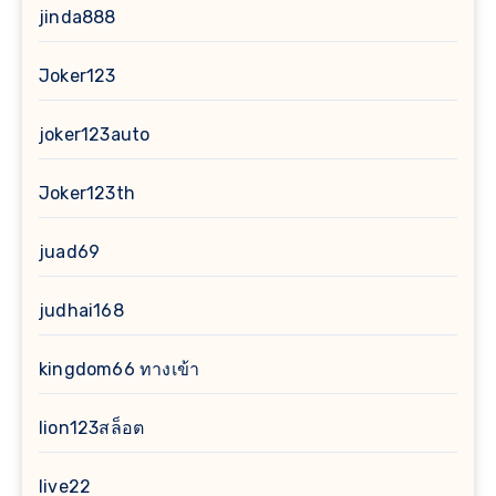
jinda888
Joker123
joker123auto
Joker123th
juad69
judhai168
kingdom66 ทางเข้า
lion123สล็อต
live22