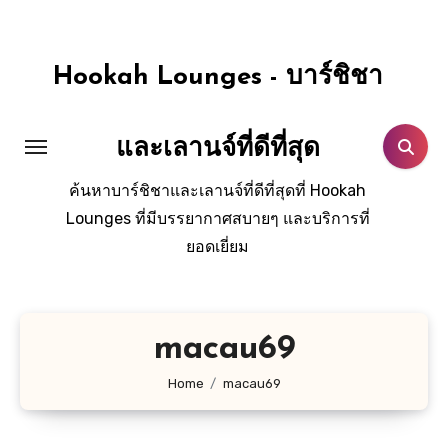
Skip
to
content
Hookah Lounges - บาร์ชิชา
และเลานจ์ที่ดีที่สุด
ค้นหาบาร์ชิชาและเลานจ์ที่ดีที่สุดที่ Hookah
Lounges ที่มีบรรยากาศสบายๆ และบริการที่
ยอดเยี่ยม
macau69
Home
macau69