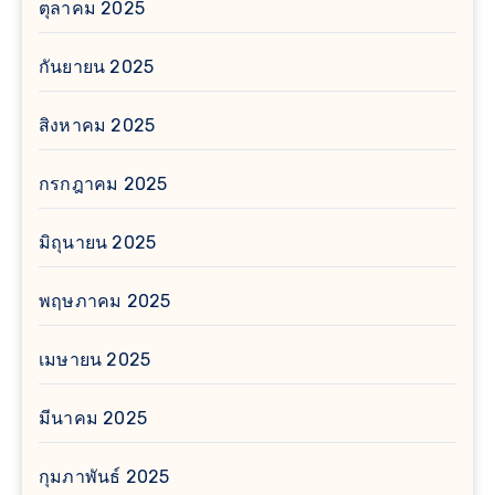
ตุลาคม 2025
กันยายน 2025
สิงหาคม 2025
กรกฎาคม 2025
มิถุนายน 2025
พฤษภาคม 2025
เมษายน 2025
มีนาคม 2025
กุมภาพันธ์ 2025