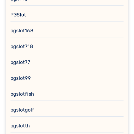
PGSlot
pgslot168
pgslot718
pgslot77
pgslot99
pgslotfish
pgslotgolf
pgslotth