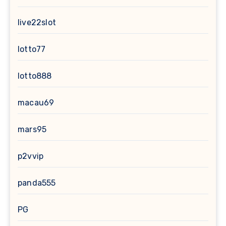
live22slot
lotto77
lotto888
macau69
mars95
p2vvip
panda555
PG