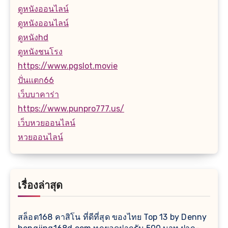
ดูหนังออนไลน์
ดูหนังออนไลน์
ดูหนังhd
ดูหนังชนโรง
https://www.pgslot.movie
ปั่นแตก66
เว็บบาคาร่า
https://www.punpro777.us/
เว็บหวยออนไลน์
หวยออนไลน์
เรื่องล่าสุด
สล็อต168 คาสิโน ที่ดีที่สุด ของไทย Top 13 by Denny