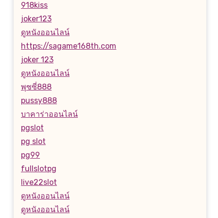
918kiss
joker123
ดูหนังออนไลน์
https://sagame168th.com
joker 123
ดูหนังออนไลน์
พุซซี่888
pussy888
บาคาร่าออนไลน์
pgslot
pg slot
pg99
fullslotpg
live22slot
ดูหนังออนไลน์
ดูหนังออนไลน์