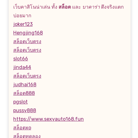
เว็บคาสิโนน่าเล่น ทั้ง
สล็อต
และ
บาคาร่า
ตึงจริงแตก
บ่อยมาก
joker123
Hengjing168
สล็อตเว็บตรง
สล็อตเว็บตรง
slot66
jinda44
สล็อตเว็บตรง
judhai168
สล็อต888
pgslot
pussy888
https://www.sexyauto168.fun
สล็อตxo
สล็อตทดลอง