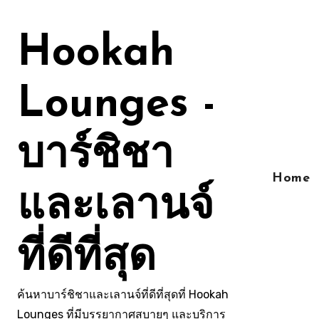
Skip
to
Hookah
content
Lounges -
บาร์ชิชา
Home
และเลานจ์
ที่ดีที่สุด
ค้นหาบาร์ชิชาและเลานจ์ที่ดีที่สุดที่ Hookah
Lounges ที่มีบรรยากาศสบายๆ และบริการ