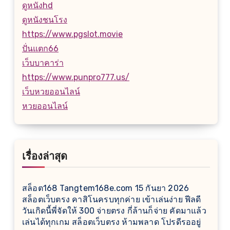
ดูหนังhd
ดูหนังชนโรง
https://www.pgslot.movie
ปั่นแตก66
เว็บบาคาร่า
https://www.punpro777.us/
เว็บหวยออนไลน์
หวยออนไลน์
เรื่องล่าสุด
สล็อต168 Tangtem168e.com 15 กันยา 2026
สล็อตเว็บตรง คาสิโนครบทุกค่าย เข้าเล่นง่าย ฟีลดี
วันเกิดนี้พี่จัดให้ 300 จ่ายตรง กี่ล้านก็จ่าย คัดมาแล้ว
เล่นได้ทุกเกม สล็อตเว็บตรง ห้ามพลาด โปรดีรออยู่