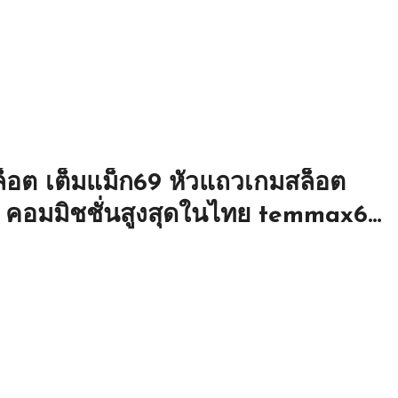
ล็อต เต็มแม็ก69 หัวแถวเกมสล็อต
คอมมิชชั่นสูงสุดในไทย temmax69
ette