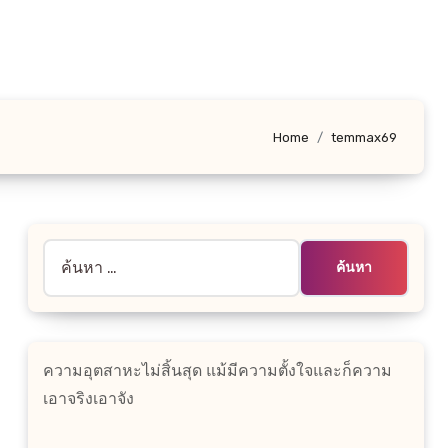
Home
temmax69
ค้นหา
สำหรับ:
ความอุตสาหะไม่สิ้นสุด แม้มีความตั้งใจและก็ความ
เอาจริงเอาจัง