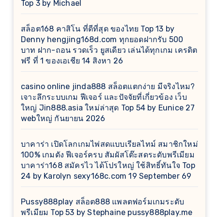
Top 3 by Michael
สล็อต168 คาสิโน ที่ดีที่สุด ของไทย Top 13 by
Denny hengjing168d.com ทุกยอดฝากรับ 500
บาท ฝาก-ถอน รวดเร็ว ยูสเดียว เล่นได้ทุกเกม เครดิต
ฟรี ที่ 1 ของเอเชีย 14 สิงหา 26
casino online jinda888 สล็อตแตกง่าย มีจริงไหม?
เจาะลึกระบบเกม ฟีเจอร์ และปัจจัยที่เกี่ยวข้อง เว็บ
ใหญ่ Jin888.asia ใหม่ล่าสุด Top 54 by Eunice 27
webใหญ่ กันยายน 2026
บาคาร่า เปิดโลกเกมไพ่สดแบบเรียลไทม์ สมาชิกใหม่
100% เกมดัง ฟีเจอร์ครบ สัมผัสโต๊ะสดระดับพรีเมียม
บาคาร่า168 สมัครไว ได้โปรใหญ่ ใช้สิทธิ์ทันใจ Top
24 by Karolyn sexy168c.com 19 September 69
Pussy888play สล็อต888 แพลตฟอร์มเกมระดับ
พรีเมียม Top 53 by Stephaine pussy888play.me