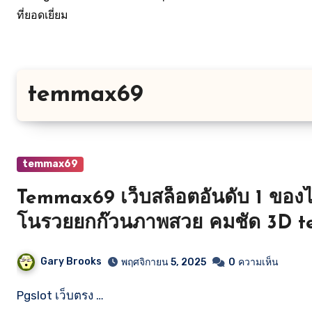
ที่ยอดเยี่ยม
temmax69
temmax69
Temmax69 เว็บสล็อตอันดับ 1 ขอ
โนรวยยกก๊วนภาพสวย คมชัด 3D tem
ครบทุกเกม Top 8 by Katia Tm69
Gary Brooks
พฤศจิกายน 5, 2025
0
ความเห็น
Pgslot เว็บตรง …