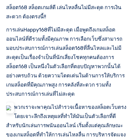
สล็อต168 สล็อตเกมส์ดี เล่นไหลลื่นไม่มีสะดุด การเงิน
สะดวก ต้องตรงนี้!!
การเล่นHappy168ที่ไม่มีสะดุด เมื่อพูดถึงเกมสล็อต
ออนไลน์ที่ดีรวมทั้งมีคุณภาพ การเลือกเว็บซึ่งสามารถ
มอบประสบการณ์การเล่นสล็อต168ที่ลื่นไหลและไม่มี
สะดุดเป็นเรื่องจำเป็นที่นักเสี่ยงโชคทุกคนต้องการ
สล็อต168 เป็นหนึ่งในตัวเลือกที่ตอบปัญหาพวกนั้นได้
อย่างครบถ้วน ด้วยความโดดเด่นในด้านการให้บริการ
เกมสล็อตที่มีคุณภาพสูง การคลังที่สะดวก รวมทั้ง
ประสบการณ์การเล่นที่ไม่สะดุด
พวกเราจะพาคุณไปสำรวจเนื้อหาของสล็อตเว็บตรง
โดยเจาะลึกถึงเหตุผลที่ทำให้มันเป็นตัวเลือกที่ดี
สำหรับนักเล่นการพนันออนไลน์ เริ่มตั้งแต่คุณลักษณะ
ของเกมสล็อตที่ทำให้การเล่นไหลลื่น การบริหารจัดแจง