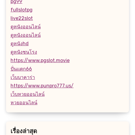
pg99
fullslotpg
live22slot
ดูหนังออนไลน์
ดูหนังออนไลน์
ดูหนังhd
ดูหนังชนโรง
https://www.pgslot.movie
ปั่นแตก66
เว็บบาคาร่า
https://www.punpro777.us/
เว็บหวยออนไลน์
หวยออนไลน์
เรื่องล่าสุด