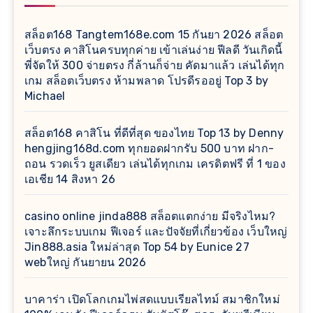
สล็อต168 Tangtem168e.com 15 กันยา 2026 สล็อต
เว็บตรง คาสิโนครบทุกค่าย เข้าเล่นง่าย ฟีลดี วันเกิดนี้
พี่จัดให้ 300 จ่ายตรง กี่ล้านก็จ่าย คัดมาแล้ว เล่นได้ทุก
เกม สล็อตเว็บตรง ห้ามพลาด โปรดีรออยู่ Top 3 by
Michael
สล็อต168 คาสิโน ที่ดีที่สุด ของไทย Top 13 by Denny
hengjing168d.com ทุกยอดฝากรับ 500 บาท ฝาก-
ถอน รวดเร็ว ยูสเดียว เล่นได้ทุกเกม เครดิตฟรี ที่ 1 ของ
เอเชีย 14 สิงหา 26
casino online jinda888 สล็อตแตกง่าย มีจริงไหม?
เจาะลึกระบบเกม ฟีเจอร์ และปัจจัยที่เกี่ยวข้อง เว็บใหญ่
Jin888.asia ใหม่ล่าสุด Top 54 by Eunice 27
webใหญ่ กันยายน 2026
บาคาร่า เปิดโลกเกมไพ่สดแบบเรียลไทม์ สมาชิกใหม่