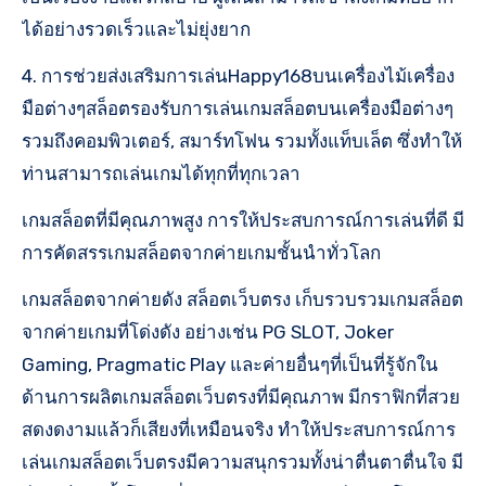
ได้อย่างรวดเร็วและไม่ยุ่งยาก
4. การช่วยส่งเสริมการเล่นHappy168บนเครื่องไม้เครื่อง
มือต่างๆสล็อตรองรับการเล่นเกมสล็อตบนเครื่องมือต่างๆ
รวมถึงคอมพิวเตอร์, สมาร์ทโฟน รวมทั้งแท็บเล็ต ซึ่งทำให้
ท่านสามารถเล่นเกมได้ทุกที่ทุกเวลา
เกมสล็อตที่มีคุณภาพสูง การให้ประสบการณ์การเล่นที่ดี มี
การคัดสรรเกมสล็อตจากค่ายเกมชั้นนำทั่วโลก
เกมสล็อตจากค่ายดัง สล็อตเว็บตรง เก็บรวบรวมเกมสล็อต
จากค่ายเกมที่โด่งดัง อย่างเช่น PG SLOT, Joker
Gaming, Pragmatic Play และค่ายอื่นๆที่เป็นที่รู้จักใน
ด้านการผลิตเกมสล็อตเว็บตรงที่มีคุณภาพ มีกราฟิกที่สวย
สดงดงามแล้วก็เสียงที่เหมือนจริง ทำให้ประสบการณ์การ
เล่นเกมสล็อตเว็บตรงมีความสนุกรวมทั้งน่าตื่นตาตื่นใจ มี