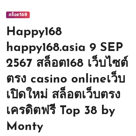
สล็อต168
Happy168
happy168.asia 9 SEP
2567 สล็อต168 เว็บไซต์
ตรง casino onlineเว็บ
เปิดใหม่ สล็อตเว็บตรง
เครดิตฟรี Top 38 by
Monty