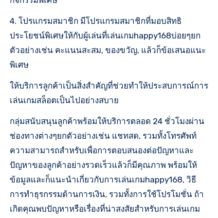
กิจกรรมพิเศษ
4. โปรแกรมสมาชิก มีโปรแกรมสมาชิกที่มอบสิทธิ
ประโยชน์พิเศษให้กับผู้เล่นที่เล่นเกมhappy168บ่อยๆยก
ตัวอย่างเช่น คะแนนสะสม, ของขวัญ, แล้วก็ข้อเสนอแนะ
พิเศษ
ให้บริการลูกค้าเป็นสิ่งสำคัญที่ช่วยทำให้ประสบการณ์การ
เล่นเกมสล็อตเป็นไปอย่างสบาย
กลุ่มสนับสนุนลูกค้าพร้อมให้บริการตลอด 24 ชั่วโมงผ่าน
ช่องทางต่างๆยกตัวอย่างเช่น แชทสด, รวมทั้งโทรศัพท์
ความสามารถสำหรับเพื่อการตอบสนองต่อปัญหาและ
ปัญหาของลูกค้าอย่างรวดเร็วแล้วก็มีคุณภาพ พร้อมให้
ข้อมูลและก็แนะนำเกี่ยวกับการเล่นเกมhappy168, วิธี
การทำธุรกรรมด้านการเงิน, รวมทั้งการใช้โปรโมชั่น ถ้า
เกิดคุณพบปัญหาหรือเรื่องที่น่าสงสัยสำหรับการเล่นเกม