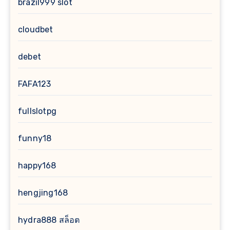
brazil999 slot
cloudbet
debet
FAFA123
fullslotpg
funny18
happy168
hengjing168
hydra888 สล็อต