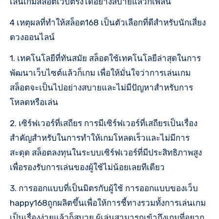
เล่นเกมสล็อตเว็บตรงได้อย่างสบายแล้วก็เพลิน
4 เหตุผลที่ทำให้สล็อต168 เป็นตัวเลือกที่ดีสำหรับนักเสี่ยง
ดวงออนไลน์
1. เทคโนโลยีที่ทันสมัย สล็อตใช้เทคโนโลยีล่าสุดในการ
พัฒนาเว็บไซต์แล้วก็เกม เพื่อให้มั่นใจว่าการเล่นเกม
สล็อตจะเป็นไปอย่างสบายและไม่มีปัญหาสำหรับการ
โหลดหรือเล่น
2. เซิร์ฟเวอร์ที่เสถียร การมีเซิร์ฟเวอร์ที่เสถียรเป็นเรื่อง
สำคัญสำหรับในการทำให้เกมโหลดเร็วและไม่มีการ
สะดุด สล็อตลงทุนในระบบเซิร์ฟเวอร์ที่มีประสิทธิภาพสูง
เพื่อรองรับการเล่นของผู้ใช้ไม่น้อยเลยทีเดียว
3. การออกแบบที่เป็นมิตรกับผู้ใช้ การออกแบบของเว็บ
happy168ถูกผลิตขึ้นเพื่อให้การชี้ทางรวมทั้งการเล่นเกม
เป็นเรื่องง่ายแล้วก็สบาย ผู้เล่นสามารถเข้าถึงเกมที่อยาก