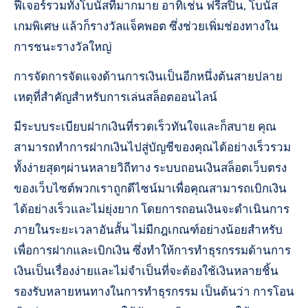
ฟีเจอร์รวมทั้งโบนัสที่มากมาย อาทิเช่น ฟรีสปิน, โบนัส
เกมพิเศษ แล้วก็รางวัลแจ็คพอต ซึ่งช่วยเพิ่มช่องทางใน
การชนะรางวัลใหญ่
การจัดการจัดแจงด้านการเงินเป็นอีกหนึ่งต้นสายปลาย
เหตุที่สำคัญสำหรับการเล่นสล็อตออนไลน์
มีระบบระเบียบฝากเงินที่รวดเร็วทันใจและก็สบาย คุณ
สามารถทำการฝากเงินไปสู่บัญชีของคุณได้อย่างเร็วรวม
ทั้งง่ายสุดๆผ่านหลายวิถีทาง ระบบถอนเงินสล็อตเว็บตรง
ของเว็บไซต์พวกเราถูกดีไซน์มาเพื่อคุณสามารถเบิกเงิน
ได้อย่างเร็วและไม่ยุ่งยาก โดยการถอนเงินจะดำเนินการ
ภายในระยะเวลาอันสั้น ไม่มีกฎเกณฑ์อย่างน้อยสำหรับ
เพื่อการฝากและเบิกเงิน ซึ่งทำให้การทำธุรกรรมด้านการ
เงินเป็นเรื่องง่ายและไม่จำเป็นที่จะต้องใช้เงินหลายชิ้น
รองรับหลายหนทางในการทำธุรกรรม เป็นต้นว่า การโอน