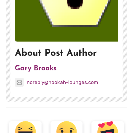
About Post Author
Gary Brooks
noreply@hookah-lounges.com