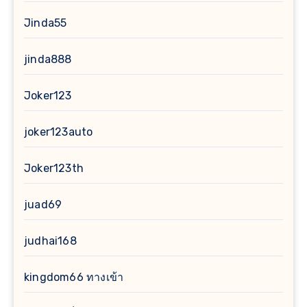
Jinda55
jinda888
Joker123
joker123auto
Joker123th
juad69
judhai168
kingdom66 ทางเข้า