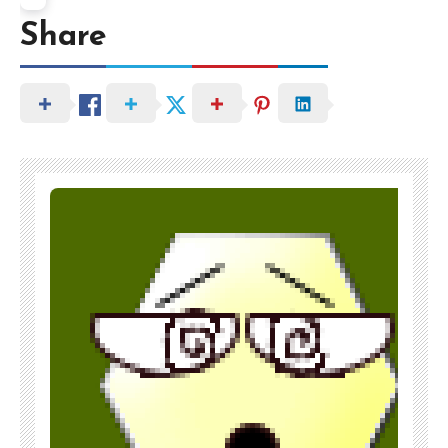
Share