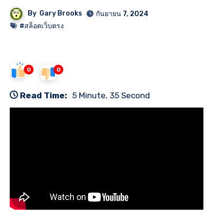
By
Gary Brooks
กันยายน 7, 2024
#สล็อตเว็บตรง
0
0
Read Time:
5 Minute, 35 Second