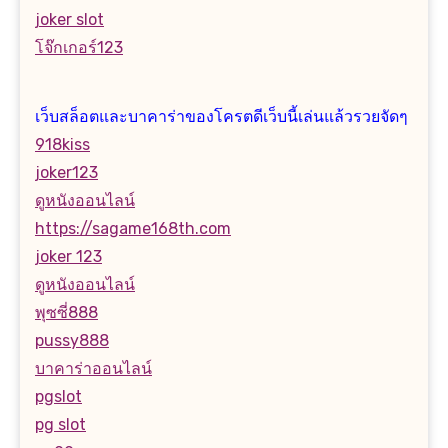
joker slot
โจ๊กเกอร์123
เว็บสล็อตและบาคาร่าของโครตดีเว็บนี้เล่นแล้วรวยจัดๆ
918kiss
joker123
ดูหนังออนไลน์
https://sagame168th.com
joker 123
ดูหนังออนไลน์
พุซซี่888
pussy888
บาคาร่าออนไลน์
pgslot
pg slot