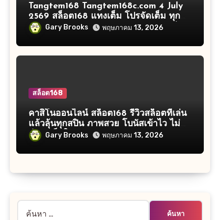
Tangtem168 Tangtem168c.com 4 July
2569 สล็อต168 แทงเต็ม โปรจัดเต็ม ทุก
ยอดฝากสูงสุด 2,000 แตกหนัก การันตี
Gary Brooks
พฤษภาคม 13, 2026
สมาชิกทั้งไทยและนอก สล็อตเครดิตฟรี
สมัครเล่นง่ายๆได้ที่บ้าน Top 11 by Frank
สล็อต168
คาสิโนออนไลน์ สล็อต168 รีวิวสล็อตที่เล่น
แล้วลุ้นทุกสปิน ภาพสวย โบนัสเข้าไว ไม่
จำเจ เว็บใหญ่ hengjing168c.com ทดลอง
Gary Brooks
พฤษภาคม 13, 2026
เล่น Top 76 by Winona 11 เวปไซต์แจก
หนัก มิ.ย. 2026
ค้นหา
สำหรับ: