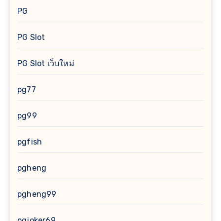
PG
PG Slot
PG Slot เว็บใหม่
pg77
pg99
pgfish
pgheng
pgheng99
pgjoker69