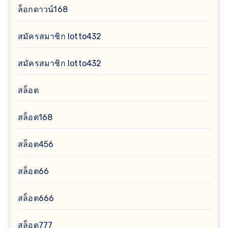
ล็อกดาวน์168
สมัครสมาชิก lotto432
สมัครสมาชิก lotto432
สล็อต
สล็อต168
สล็อต456
สล็อต66
สล็อต666
สล็อต777