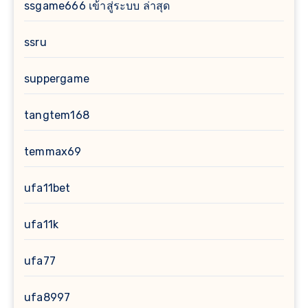
ssgame666 เข้าสู่ระบบ ล่าสุด
ssru
suppergame
tangtem168
temmax69
ufa11bet
ufa11k
ufa77
ufa8997