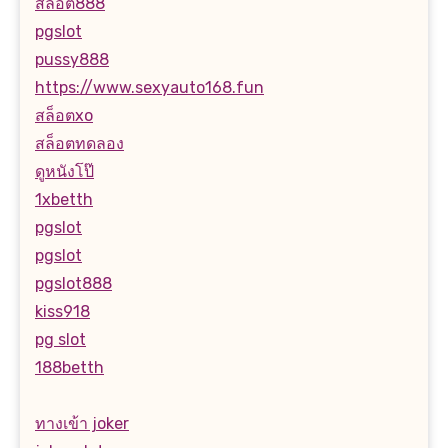
สล็อต888
pgslot
pussy888
https://www.sexyauto168.fun
สล็อตxo
สล็อตทดลอง
ดูหนังโป๊
1xbetth
pgslot
pgslot
pgslot888
kiss918
pg slot
188betth
ทางเข้า joker