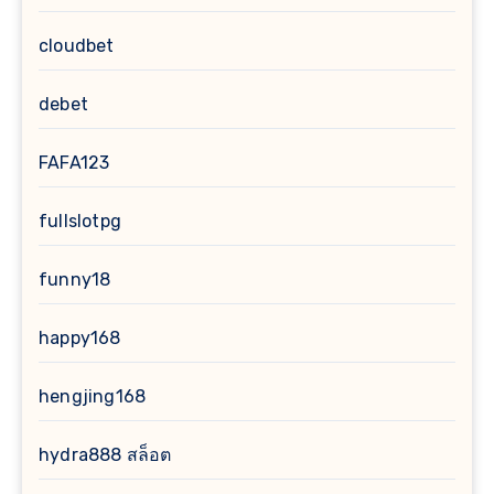
cloudbet
debet
FAFA123
fullslotpg
funny18
happy168
hengjing168
hydra888 สล็อต