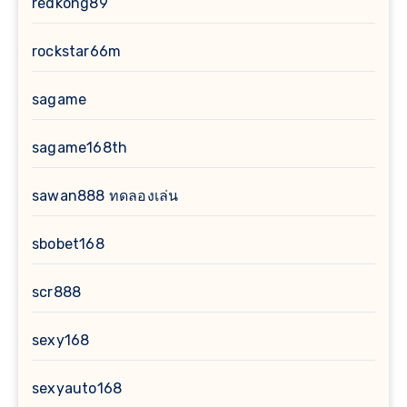
redkong89
rockstar66m
sagame
sagame168th
sawan888 ทดลองเล่น
sbobet168
scr888
sexy168
sexyauto168