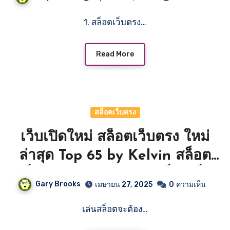
ปิน ดูแล 24 ชั่วโมงมือใหม่ก็เล่น
1. สล็อตเว็บตรง…
ได้ สล็อตเว็บตรง โบนัสเพียบ รับ
กำไรทุกวัน Top 16 by
Read More
Emmanuel
สล็อตเว็บตรง
เว็บเปิดใหม่ สล็อตเว็บตรง ใหม่
ล่าสุด Top 65 by Kelvin สล็อต
เว็บตรง amb888.win สล็อตเว็บ
Gary Brooks
เมษายน 27, 2025
0
ความเห็น
ตรง เวปไซต์แจกหนัก สล็อตฝาก
เล่นสล็อตจะต้อง…
ถอนไม่มีขั้นต่ำ 20 เมษา 68 คาสิ