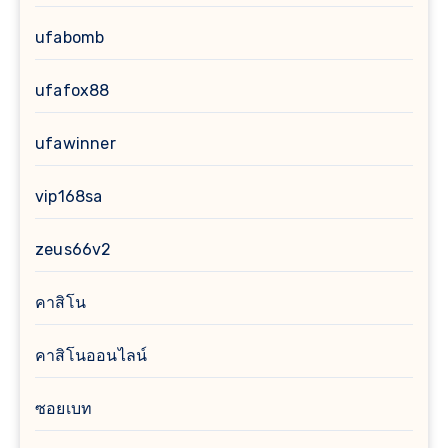
ufabomb
ufafox88
ufawinner
vip168sa
zeus66v2
คาสิโน
คาสิโนออนไลน์
ซอยเบท