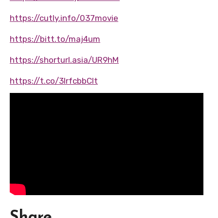
https://cutly.info/037movie
https://bitt.to/maj4um
https://shorturl.asia/UR9hM
https://t.co/3IrfcbbClt
Share