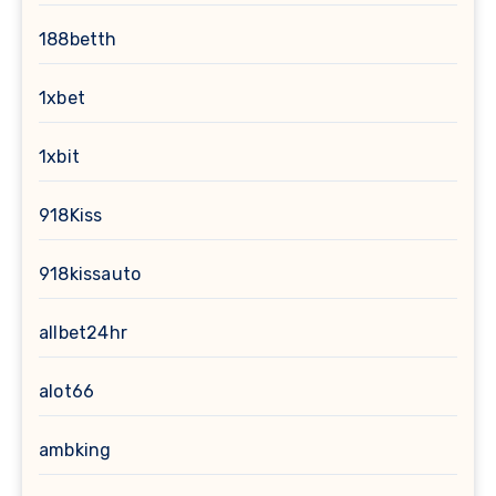
188betth
1xbet
1xbit
918Kiss
918kissauto
allbet24hr
alot66
ambking