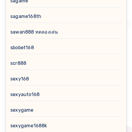
sagame
sagame168th
sawan888 ทดลองเล่น
sbobet168
scr888
sexy168
sexyauto168
sexygame
sexygame1688k