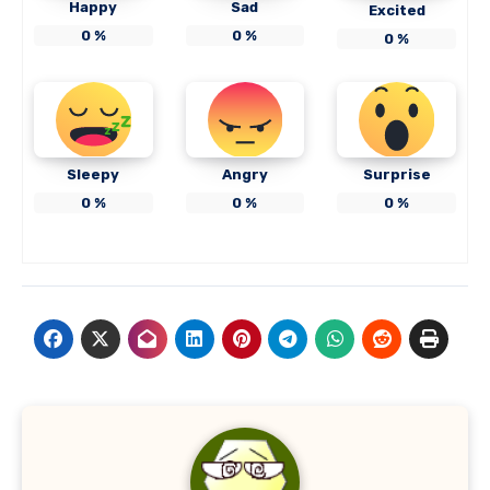
Happy
Sad
Excited
0
%
0
%
0
%
Sleepy
Angry
Surprise
0
%
0
%
0
%