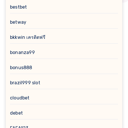
bestbet
betway
bkkwin เครดิตฟรี
bonanza99
bonus888
brazil999 slot
cloudbet
debet