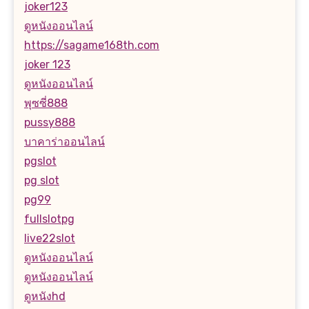
joker123
ดูหนังออนไลน์
https://sagame168th.com
joker 123
ดูหนังออนไลน์
พุซซี่888
pussy888
บาคาร่าออนไลน์
pgslot
pg slot
pg99
fullslotpg
live22slot
ดูหนังออนไลน์
ดูหนังออนไลน์
ดูหนังhd