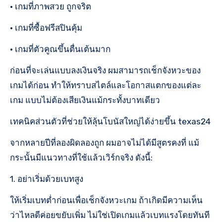
• เกมที่ภาพสวย ถูกจริต
• เกมที่ซื้อฟรีสปินคุ้ม
• เกมที่ตัวคูณขึ้นตื่นเต้นมาก
ก่อนที่จะเล่นแบบลงเงินจริง ผมสามารถเช็กจังหวะของ
เกมได้ก่อน ทำให้ทราบสไตล์และโอกาสแตกของแต่ละ
เกม แบบไม่ต้องเสียเงินแม้กระทั้งบาทเดียว
เทคนิคส่วนตัวที่ช่วยให้ลุ้นโบนัสใหญ่ได้ง่ายขึ้น texas24
จากหลายปีที่ลองผิดลองถูก ผมอาจไม่ได้มีสูตรคงที่ แม้
กระนั้นมีแนวทางที่ใช้แล้วเวิร์กจริง ดังนี้:
1. อย่าเริ่มด้วยเบทสูง
ให้เริ่มเบทต่ำก่อนเพื่อเช็กจังหวะเกม ถ้าเกิดมีความเห็น
ว่าไหลดีค่อยขยับเพิ่ม ไม่ใช่เปิดเกมแล้วเบทแรงโดยทันที