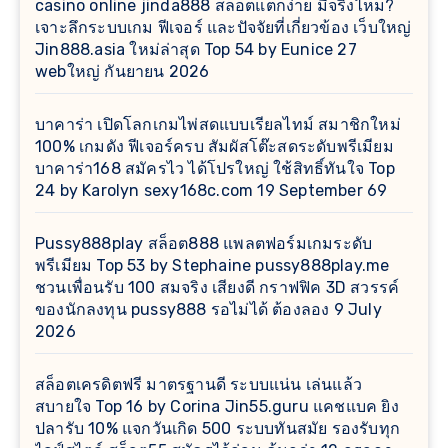
casino online jinda888 สล็อตแตกง่าย มีจริงไหม?
เจาะลึกระบบเกม ฟีเจอร์ และปัจจัยที่เกี่ยวข้อง เว็บใหญ่
Jin888.asia ใหม่ล่าสุด Top 54 by Eunice 27
webใหญ่ กันยายน 2026
บาคาร่า เปิดโลกเกมไพ่สดแบบเรียลไทม์ สมาชิกใหม่
100% เกมดัง ฟีเจอร์ครบ สัมผัสโต๊ะสดระดับพรีเมียม
บาคาร่า168 สมัครไว ได้โปรใหญ่ ใช้สิทธิ์ทันใจ Top
24 by Karolyn sexy168c.com 19 September 69
Pussy888play สล็อต888 แพลตฟอร์มเกมระดับ
พรีเมียม Top 53 by Stephaine pussy888play.me
ชวนเพื่อนรับ 100 สมจริง เสียงดี กราฟฟิค 3D สวรรค์
ของนักลงทุน pussy888 รอไม่ได้ ต้องลอง 9 July
2026
สล็อตเครดิตฟรี มาตรฐานดี ระบบแน่น เล่นแล้ว
สบายใจ Top 16 by Corina Jin55.guru แคชแบค ยิง
ปลารับ 10% แจกวันเกิด 500 ระบบทันสมัย รองรับทุก