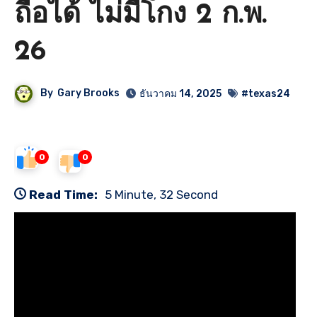
ถือได้ ไม่มีโกง 2 ก.พ.
26
By
Gary Brooks
ธันวาคม 14, 2025
#texas24
0
0
Read Time:
5 Minute, 32 Second