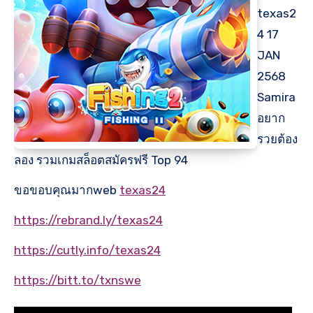
texas2
4 17
JAN
2568
Samira
อยาก
รวยต้อง
ลอง รวมเกมสล็อตสมัครฟรี Top 94
ขอขอบคุณมากweb
texas24
https://rebrand.ly/texas24
https://cutly.info/texas24
https://bitt.to/txnswe