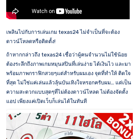
เพลินไปกับการเล่นเกม texas24 ไม่จำเป็นที่จะต้อง
ดาวน์โหลดหรือติดตั้ง!
ถ้าหากกล่าวถึง texas24 เชื่อว่าผู้คนจำนวนไม่ใช้น้อย
ต้องระลึกถึงภาพเกมหมุนสปินที่เล่นง่าย ได้เงินไว และมา
พร้อมภาพกราฟิกสวยๆแต่สำหรับผมเอง จุดที่ทำให้ ติดใจ
ที่สุด ไม่ใช่แค่เล่นแล้วลุ้นบันเทิงใจหรอกครับผม… แต่เป็น
ความสะดวกแบบสุดๆที่ไม่ต้องดาวน์โหลด ไม่ต้องจัดตั้ง
แอป เพียงแค่เปิดเว็บก็เล่นได้ในทันที