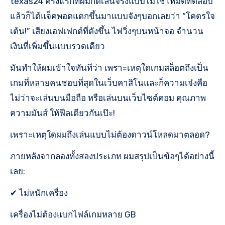
texas24 ครั้งแรกที่ผมกดเล่นจริงแบบไม่ใช่โหมดทดสอบ
แล้วก็ได้แจ็คพอตแตกขึ้นมาแบบจังๆบอกเลยว่า “โคตรใจ
เต้น!” เสียงเอฟเฟกต์ที่ดังขึ้น ไฟวิ่งๆบนหน้าจอ จำนวน
เงินที่เพิ่มขึ้นแบบรวดเดียว
มันทำให้ผมเข้าใจทันทีว่า เพราะเหตุใดเกมสล็อตถึงเป็น
เกมที่หลายคนชอบที่สุดในเว็บคาสิโนและก็ความเจ๋งคือ
ไม่ว่าจะเล่นบนมือถือ หรือเล่นบนเว็บไซต์คอม คุณภาพ
ความมันส์ ให้ฟีลเดียวกันเป๊ะ!
เพราะเหตุใดผมถึงเล่นแบบไม่ต้องดาวน์โหลดมาตลอด?
ภายหลังจากลองทั้งสองประเภท ผมสรุปเป็นข้อๆได้อย่างนี้
เลย:
✔ ไม่หนักเครื่อง
เครื่องไม่ต้องแบกไฟล์เกมหลาย GB