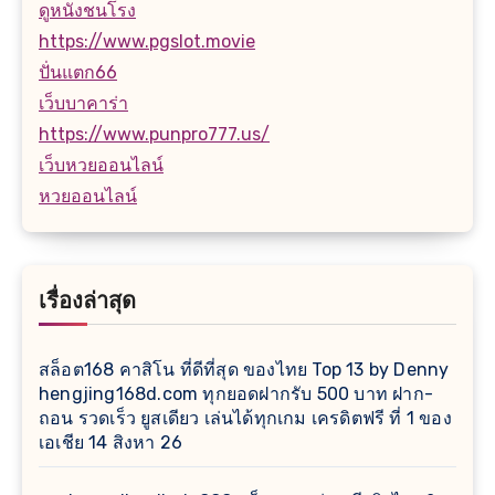
ดูหนังชนโรง
https://www.pgslot.movie
ปั่นแตก66
เว็บบาคาร่า
https://www.punpro777.us/
เว็บหวยออนไลน์
หวยออนไลน์
เรื่องล่าสุด
สล็อต168 คาสิโน ที่ดีที่สุด ของไทย Top 13 by Denny
hengjing168d.com ทุกยอดฝากรับ 500 บาท ฝาก-
ถอน รวดเร็ว ยูสเดียว เล่นได้ทุกเกม เครดิตฟรี ที่ 1 ของ
เอเชีย 14 สิงหา 26