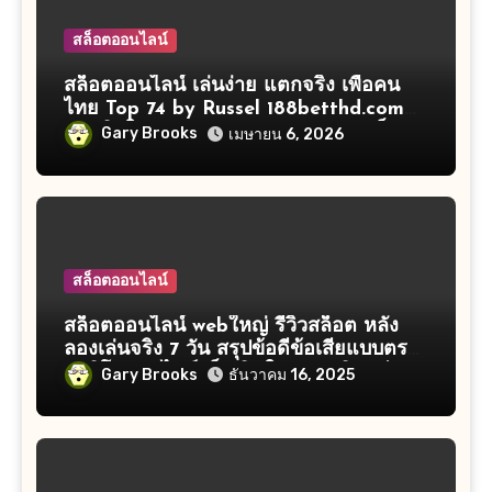
สล็อตออนไลน์
สล็อตออนไลน์ เล่นง่าย แตกจริง เพื่อคน
ไทย Top 74 by Russel 188betthd.com
สมาชิกใหม่ รับ 1,000 คัดเฉพาะเกมเด็ดๆ
Gary Brooks
เมษายน 6, 2026
มีเกมให้เลือกกว่า 4,000 เกม สล็อต
ออนไลน์ การันตี สมาชิก 1.2M 14 พ.ค.
2569
สล็อตออนไลน์
สล็อตออนไลน์ webใหญ่ รีวิวสล็อต หลัง
ลองเล่นจริง 7 วัน สรุปข้อดีข้อเสียแบบตรงๆ
คาสิโนออนไลน์ เว็บเปิดใหม่ เครดิตฟรี
Gary Brooks
ธันวาคม 16, 2025
Top 56 by John 27 ธ.ค. 2025