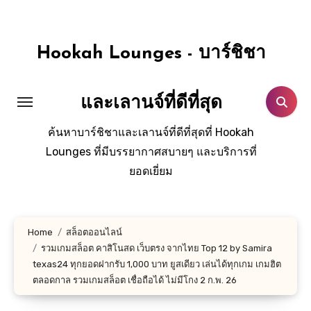
Skip
to
content
Hookah Lounges - บาร์ชิชา
และเลานจ์ที่ดีที่สุด
ค้นหาบาร์ชิชาและเลานจ์ที่ดีที่สุดที่ Hookah
Lounges ที่มีบรรยากาศสบายๆ และบริการที่
ยอดเยี่ยม
Home
สล็อตออนไลน์
รวมเกมสล็อต คาสิโนสด เว็บตรง จากไทย Top 12 by Samira
texas24 ทุกยอดฝากรับ 1,000 บาท ยูสเดียว เล่นได้ทุกเกม เกมฮิต
ตลอดกาล รวมเกมสล็อต เชื่อถือได้ ไม่มีโกง 2 ก.พ. 26