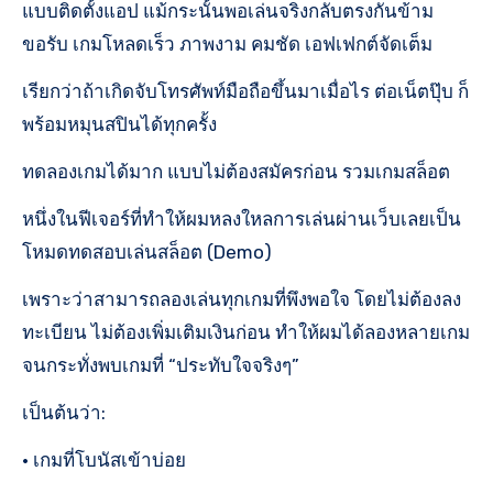
แบบติดตั้งแอป แม้กระนั้นพอเล่นจริงกลับตรงกันข้าม
ขอรับ เกมโหลดเร็ว ภาพงาม คมชัด เอฟเฟกต์จัดเต็ม
เรียกว่าถ้าเกิดจับโทรศัพท์มือถือขึ้นมาเมื่อไร ต่อเน็ตปุ๊บ ก็
พร้อมหมุนสปินได้ทุกครั้ง
ทดลองเกมได้มาก แบบไม่ต้องสมัครก่อน รวมเกมสล็อต
หนึ่งในฟีเจอร์ที่ทำให้ผมหลงใหลการเล่นผ่านเว็บเลยเป็น
โหมดทดสอบเล่นสล็อต (Demo)
เพราะว่าสามารถลองเล่นทุกเกมที่พึงพอใจ โดยไม่ต้องลง
ทะเบียน ไม่ต้องเพิ่มเติมเงินก่อน ทำให้ผมได้ลองหลายเกม
จนกระทั่งพบเกมที่ “ประทับใจจริงๆ”
เป็นต้นว่า:
• เกมที่โบนัสเข้าบ่อย