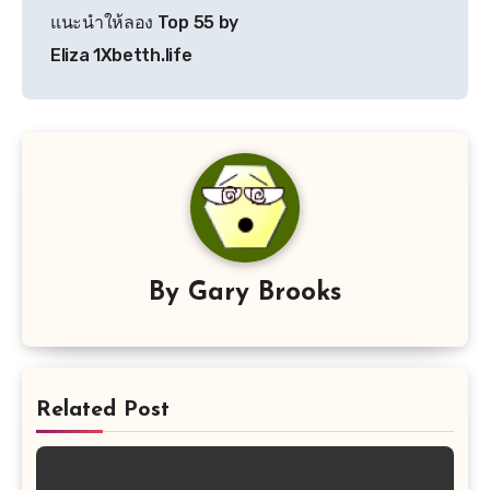
แนะนำให้ลอง Top 55 by
Eliza 1Xbetth.life
By
Gary Brooks
Related Post