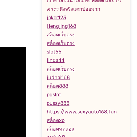
เว็บคาสิโนน่าเล่น ทั้ง
สล็อต
และ
บา
คาร่า
ตึงจริงแตกบ่อยมาก
joker123
Hengjing168
สล็อตเว็บตรง
สล็อตเว็บตรง
slot66
jinda44
สล็อตเว็บตรง
judhai168
สล็อต888
pgslot
pussy888
https://www.sexyauto168.fun
สล็อตxo
สล็อตทดลอง