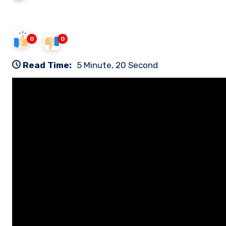
0
0
Read Time:
5 Minute, 20 Second