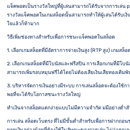
แจ็คพอตเป็นรางวัลใหญ่ที่ผู้เล่นสามารถได้รับจากการเล่น pg
รางวัลแจ็คพอตในเกมสล็อตนั้นสามารถทำให้ผู้เล่นได้รับเงินรา
ใจแล้วก็ท้ามาก
วิธีเพิ่มช่องทางสำหรับเพื่อการชนะแจ็คพอตในสล็อต
1. เลือกเกมสล็อตที่มีอัตราการจ่ายเงินสูง (RTP สูง) เกมสล
2. เลือกเกมสล็อตที่มีโบนัสและฟรีสปิน การเลือกเกมที่มีโบ
สามารถเพิ่มรอบหมุนฟรีได้โดยไม่ต้องเสียเงินเสียทองเดิมพั
3. บริหารจัดการเงินอย่างมีระบบ การเล่นสล็อตจะต้องใช้ก
พอที่จะได้รับโอกาสชนะรางวัลใหญ่
ทำเงินจากสล็อตแตกง่ายแบบไม่มีความจำกัด ม่มีอย่างต่ำสำ
การเล่น สล็อตเว็บตรง ที่ไม่มีขั้นต่ำสำหรับเพื่อการฝากถอน
ยอดเงินอย่างน้อยที่ต้องใช้ในลัษณะของการเล่น ไม่ว่าคุณจ