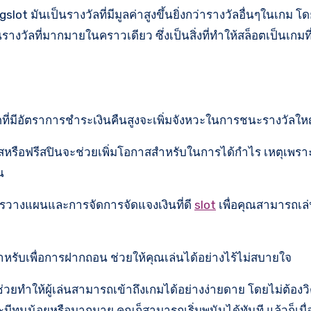
slot มันเป็นรางวัลที่มีมูลค่าสูงขึ้นยิ่งกว่ารางวัลอื่นๆในเกม
งวัลที่มากมายในคราวเดียว ซึ่งเป็นสิ่งที่ทำให้สล็อตเป็นเกมที่
็อตที่มีอัตราการชำระเงินคืนสูงจะเพิ่มจังหวะในการชนะรางวัลให
นัสหรือฟรีสปินจะช่วยเพิ่มโอกาสสำหรับในการได้กำไร เหตุเพราะผ
น
ารวางแผนและการจัดการจัดแจงเงินที่ดี
slot
เพื่อคุณสามารถเล
หรับเพื่อการฝากถอน ช่วยให้คุณเล่นได้อย่างไร้ไม่สบายใจ
ช่วยทำให้ผู้เล่นสามารถเข้าถึงเกมได้อย่างง่ายดาย โดยไม่ต้องวิ
ะมีทุนน้อยหรือมากมาย คุณก็สามารถเริ่มพนันได้ทันที แล้วก็เม