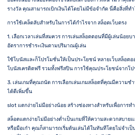
รางวัล คุณสามารถเบิกเงินได้โดยไม่มีข้อจำกัด นี่คือสิ่งที่ทำ
การใช้เคล็ดลับสำหรับในการได้กำไรจาก สล็อตเว็บตรง
1. เลือกเวลาเล่นที่สมควร การเล่นสล็อตตอนที่มีผู้เล่นน้
อัตราการชำระเงินตามปริมาณผู้เล่น
ใช้โบนัสและก็โปรโมชั่นให้เป็นประโยชน์ หลายเว็บสล็อต
โบนัสเครดิตฟรี รวมทั้งฟรีสปิน การใช้คุณประโยชน์จากโปร
3. เล่นเกมที่คุณถนัด การเลือกเล่นเกมสล็อตที่คุณมีค
ได้ดีเพิ่มขึ้น
slot แตกง่ายไม่มีอย่างน้อย สร้างช่องทางสำหรับเพื่อการ
สล็อตแตกง่ายไม่มีอย่างต่ำเป็นเกมที่ให้ความสะดวกสบายและ
หรือมือเก๋า คุณก็สามารถเริ่มต้นเล่นได้ในทันทีโดยไม่จำเป็