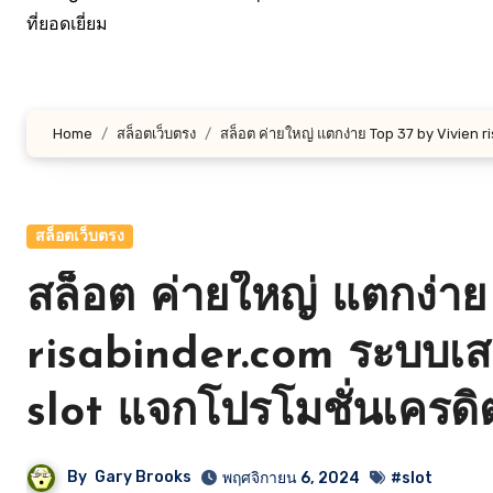
ที่ยอดเยี่ยม
Home
สล็อตเว็บตรง
สล็อต ค่ายใหญ่ แตกง่าย Top 37 by Vivien r
สล็อตเว็บตรง
สล็อต ค่ายใหญ่ แตกง่าย
risabinder.com ระบบเสถ
slot แจกโปรโมชั่นเครดิ
By
Gary Brooks
พฤศจิกายน 6, 2024
#slot