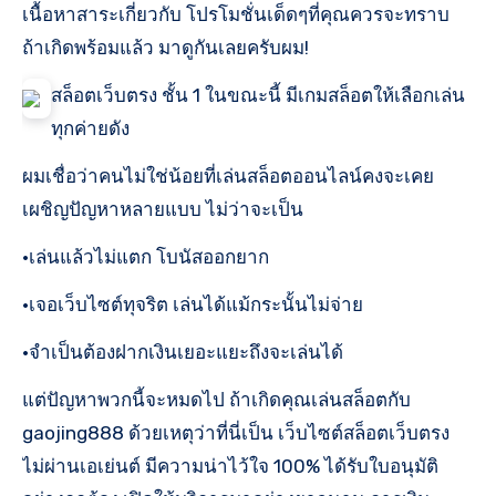
เนื้อหาสาระเกี่ยวกับ โปรโมชั่นเด็ดๆที่คุณควรจะทราบ
ถ้าเกิดพร้อมแล้ว มาดูกันเลยครับผม!
สล็อตเว็บตรง ชั้น 1 ในขณะนี้ มีเกมสล็อตให้เลือกเล่น
ทุกค่ายดัง
ผมเชื่อว่าคนไม่ใช่น้อยที่เล่นสล็อตออนไลน์คงจะเคย
เผชิญปัญหาหลายแบบ ไม่ว่าจะเป็น
•เล่นแล้วไม่แตก โบนัสออกยาก
•เจอเว็บไซต์ทุจริต เล่นได้แม้กระนั้นไม่จ่าย
•จำเป็นต้องฝากเงินเยอะแยะถึงจะเล่นได้
แต่ปัญหาพวกนี้จะหมดไป ถ้าเกิดคุณเล่นสล็อตกับ
gaojing888 ด้วยเหตุว่าที่นี่เป็น เว็บไซต์สล็อตเว็บตรง
ไม่ผ่านเอเย่นต์ มีความน่าไว้ใจ 100% ได้รับใบอนุมัติ