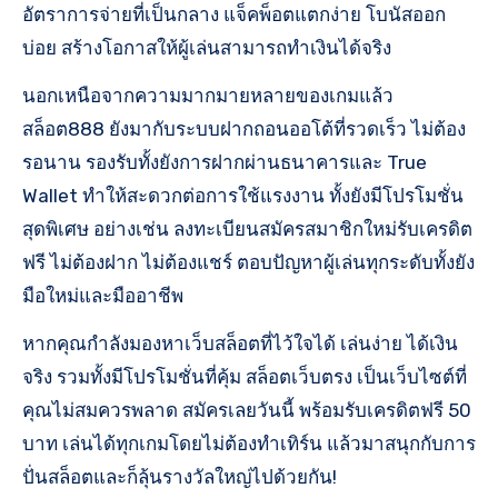
อัตราการจ่ายที่เป็นกลาง แจ็คพ็อตแตกง่าย โบนัสออก
บ่อย สร้างโอกาสให้ผู้เล่นสามารถทำเงินได้จริง
นอกเหนือจากความมากมายหลายของเกมแล้ว
สล็อต888 ยังมากับระบบฝากถอนออโต้ที่รวดเร็ว ไม่ต้อง
รอนาน รองรับทั้งยังการฝากผ่านธนาคารและ True
Wallet ทำให้สะดวกต่อการใช้แรงงาน ทั้งยังมีโปรโมชั่น
สุดพิเศษ อย่างเช่น ลงทะเบียนสมัครสมาชิกใหม่รับเครดิต
ฟรี ไม่ต้องฝาก ไม่ต้องแชร์ ตอบปัญหาผู้เล่นทุกระดับทั้งยัง
มือใหม่และมืออาชีพ
หากคุณกำลังมองหาเว็บสล็อตที่ไว้ใจได้ เล่นง่าย ได้เงิน
จริง รวมทั้งมีโปรโมชั่นที่คุ้ม สล็อตเว็บตรง เป็นเว็บไซต์ที่
คุณไม่สมควรพลาด สมัครเลยวันนี้ พร้อมรับเครดิตฟรี 50
บาท เล่นได้ทุกเกมโดยไม่ต้องทำเทิร์น แล้วมาสนุกกับการ
ปั่นสล็อตและก็ลุ้นรางวัลใหญ่ไปด้วยกัน!