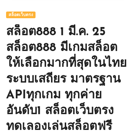
สล็อตเว็บตรง
สล็อต888 1 มี.ค. 25
สล็อต888 มีเกมสล็อต
ให้เลือกมากที่สุดในไทย
ระบบเสถียร มาตรฐาน
APIทุกเกม ทุกค่าย
อันดับ1 สล็อตเว็บตรง
ทดเลองเล่นสล็อตฟรี