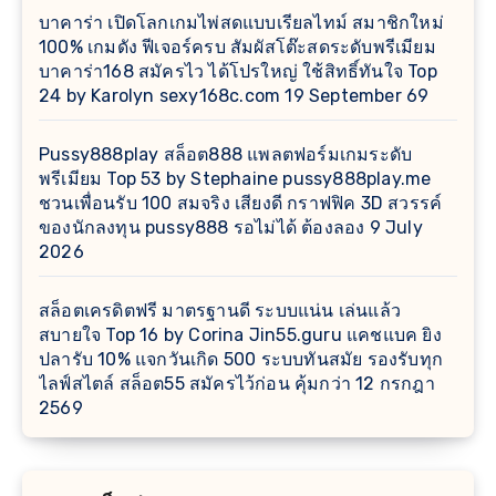
บาคาร่า เปิดโลกเกมไพ่สดแบบเรียลไทม์ สมาชิกใหม่
100% เกมดัง ฟีเจอร์ครบ สัมผัสโต๊ะสดระดับพรีเมียม
บาคาร่า168 สมัครไว ได้โปรใหญ่ ใช้สิทธิ์ทันใจ Top
24 by Karolyn sexy168c.com 19 September 69
Pussy888play สล็อต888 แพลตฟอร์มเกมระดับ
พรีเมียม Top 53 by Stephaine pussy888play.me
ชวนเพื่อนรับ 100 สมจริง เสียงดี กราฟฟิค 3D สวรรค์
ของนักลงทุน pussy888 รอไม่ได้ ต้องลอง 9 July
2026
สล็อตเครดิตฟรี มาตรฐานดี ระบบแน่น เล่นแล้ว
สบายใจ Top 16 by Corina Jin55.guru แคชแบค ยิง
ปลารับ 10% แจกวันเกิด 500 ระบบทันสมัย รองรับทุก
ไลฟ์สไตล์ สล็อต55 สมัครไว้ก่อน คุ้มกว่า 12 กรกฎา
2569