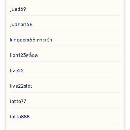
juad69
judhai168
kingdom66 ทางเข้า
lion123สล็อต
live22
live22slot
lotto77
lotto888