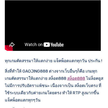
ทุกเกมคัดสรรมาให้แตกง่าย แจ็คพ็อตแตกทุกวัน ประกัน !
สิ่งที่ทำให้ GAOJING888 ต่างจากเว็บอื่นๆก็คือ เกมทุก
เกมคัดสรรมาให้แตกง่าย สล็อต888
สล็อต888
ไม่ล็อคยูส
ไม่มีการปรับอัตราแพ้ชนะ เนื่องจากเป็น สล็อตเว็บตรง ที่
ใช้ระบบเดียวกับค่ายเกมโดยตรง ทำให้ RTP สูงมากขึ้น
แจ็คพ็อตแตกทุกๆวัน