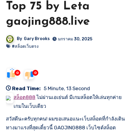
Top 75 by Leta
gaojing888.live
By
Gary Brooks
มกราคม 30, 2025
#สล็อตเว็บตรง
0
0
Read Time:
5 Minute, 13 Second
สล็อต888
ไม่ผ่านเอเย่นต์ มีเกมสล็อตให้เล่นทุกค่าย
เกมในเว็บเดียว
สวัสดีนะครับทุกคน! ผมขอเสนอแนะเว็บสล็อตที่กำลังเดิน
ทางมาแรงที่สุดเดี๋ยวนี้ GAOJING888 เว็บไซต์สล็อต