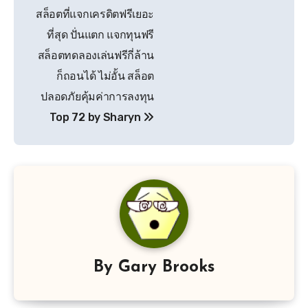
สล็อตที่แจกเครดิตฟรีเยอะ
ที่สุด ปั่นแตก แจกทุนฟรี
สล็อตทดลองเล่นฟรีกี่ล้าน
ก็ถอนได้ ไม่อั้น สล็อต
ปลอดภัยคุ้มค่าการลงทุน
Top 72 by Sharyn
By
Gary Brooks