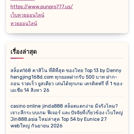
https://www.punpro777.us/
เว็บหวยออนไลน์
หวยออนไลน์
เรื่องล่าสุด
สล็อต168 คาสิโน ที่ดีที่สุด ของไทย Top 13 by Denny
hengjing168d.com ทุกยอดฝากรับ 500 บาท ฝาก-
ถอน รวดเร็ว ยูสเดียว เล่นได้ทุกเกม เครดิตฟรี ที่ 1 ของ
เอเชีย 14 สิงหา 26
casino online jinda888 สล็อตแตกง่าย มีจริงไหม?
เจาะลึกระบบเกม ฟีเจอร์ และปัจจัยที่เกี่ยวข้อง เว็บใหญ่
Jin888.asia ใหม่ล่าสุด Top 54 by Eunice 27
webใหญ่ กันยายน 2026