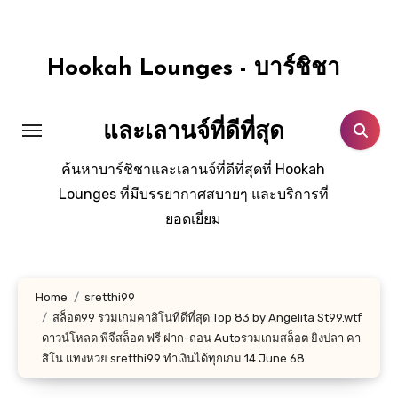
Skip
to
content
Hookah Lounges - บาร์ชิชา
และเลานจ์ที่ดีที่สุด
ค้นหาบาร์ชิชาและเลานจ์ที่ดีที่สุดที่ Hookah
Lounges ที่มีบรรยากาศสบายๆ และบริการที่
ยอดเยี่ยม
Home
sretthi99
สล็อต99 รวมเกมคาสิโนที่ดีที่สุด Top 83 by Angelita St99.wtf
ดาวน์โหลด พีจีสล็อต ฟรี ฝาก-ถอน Autoรวมเกมสล็อต ยิงปลา คา
สิโน แทงหวย sretthi99 ทำเงินได้ทุกเกม 14 June 68