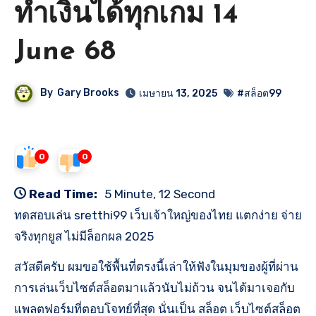
ทำเงินได้ทุกเกม 14
June 68
By
Gary Brooks
เมษายน 13, 2025
#สล็อต99
0
0
Read Time:
5 Minute, 12 Second
ทดสอบเล่น sretthi99 เว็บเจ้าใหญ่ของไทย แตกง่าย จ่าย
จริงทุกยูส ไม่มีล็อกผล 2025
สวัสดีครับ ผมขอใช้พื้นที่ตรงนี้เล่าให้ฟังในมุมของผู้ที่ผ่าน
การเล่นเว็บไซต์สล็อตมาแล้วนับไม่ถ้วน จนได้มาเจอกับ
แพลตฟอร์มที่ตอบโจทย์ที่สุด นั่นเป็น สล็อต เว็บไซต์สล็อต