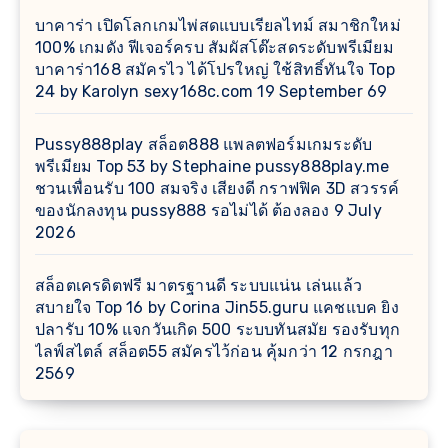
บาคาร่า เปิดโลกเกมไพ่สดแบบเรียลไทม์ สมาชิกใหม่
100% เกมดัง ฟีเจอร์ครบ สัมผัสโต๊ะสดระดับพรีเมียม
บาคาร่า168 สมัครไว ได้โปรใหญ่ ใช้สิทธิ์ทันใจ Top
24 by Karolyn sexy168c.com 19 September 69
Pussy888play สล็อต888 แพลตฟอร์มเกมระดับ
พรีเมียม Top 53 by Stephaine pussy888play.me
ชวนเพื่อนรับ 100 สมจริง เสียงดี กราฟฟิค 3D สวรรค์
ของนักลงทุน pussy888 รอไม่ได้ ต้องลอง 9 July
2026
สล็อตเครดิตฟรี มาตรฐานดี ระบบแน่น เล่นแล้ว
สบายใจ Top 16 by Corina Jin55.guru แคชแบค ยิง
ปลารับ 10% แจกวันเกิด 500 ระบบทันสมัย รองรับทุก
ไลฟ์สไตล์ สล็อต55 สมัครไว้ก่อน คุ้มกว่า 12 กรกฎา
2569