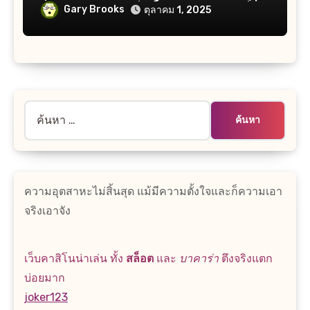
ปั่นแตก แจกทุนฟรี สล็อตทดลองเล่นฟรีกี่
Gary Brooks
ตุลาคม 1, 2025
ล้านก็ถอนได้ ไม่อั้น สล็อต ปลอดภัยคุ้มค่า
การลงทุน Top 72 by Sharyn
ค้นหา
สำหรับ:
ความอุตสาหะไม่สิ้นสุด แม้มีความตั้งใจและก็ความเอา
จริงเอาจัง
เว็บคาสิโนน่าเล่น ทั้ง
สล็อต
และ
บาคาร่า
ตึงจริงแตก
บ่อยมาก
joker123