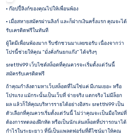
• ก๊อปปี้ลิงก์ของคุณไปให้เพื่อนพ้อง
• เมื่อสหายสมัครผ่านลิงก์ และก็ฝากเงินครั้งแรก คุณจะได้
รับเครดิตฟรีในทันที
ผู้ใดมีเพื่อนพ้องมาก รีบชักชวนมาเลยขอรับ เนื่องจากว่า
โปรนี้ช่วยให้คุณ “มั่งคั่งกันยกแก๊ง” ได้จริงๆ
sretthi99 เว็บไซต์สล็อตที่คุณควรจะเริ่มตั้งแต่วันนี้
สมัครรับเครดิตฟรี
ถ้าคุณกำลังตามหาเว็บสล็อตที่ไม่ใช่แค่ มีเกมเยอะ หรือ
โปรแรง แม้กระนั้นเป็นเว็บที่ จ่ายจริง แตกจริง ไม่มีล็อก
ผล แล้วก็ให้คุณบริหารรายได้อย่างอิสระ sretthi99 เป็น
ตัวเลือกที่คุณควรเริ่มตั้งแต่วันนี้ ไม่ว่าคุณจะเป็นมือใหม่ที่
ต้องการทดลองฝึกหัด หรือเป็นนักเล่นสล็อตที่ปรารถนาได้
กำไรในระยะยาว ที่นี่เป็นแพลตฟอร์มที่ดีไซน์มาให้คุณ