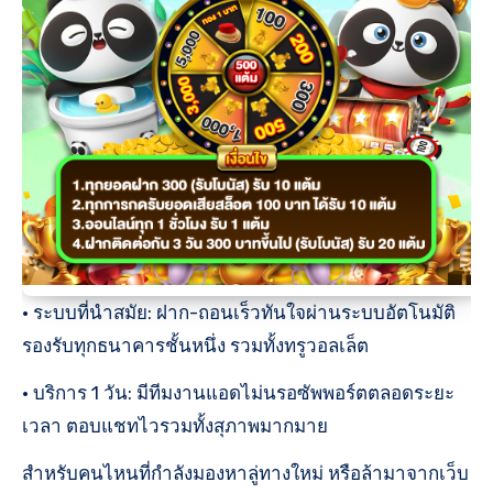
• ระบบที่นำสมัย: ฝาก-ถอนเร็วทันใจผ่านระบบอัตโนมัติ
รองรับทุกธนาคารชั้นหนึ่ง รวมทั้งทรูวอลเล็ต
• บริการ 1 วัน: มีทีมงานแอดไม่นรอซัพพอร์ตตลอดระยะ
เวลา ตอบแชทไวรวมทั้งสุภาพมากมาย
สำหรับคนไหนที่กำลังมองหาลู่ทางใหม่ หรือล้ามาจากเว็บ