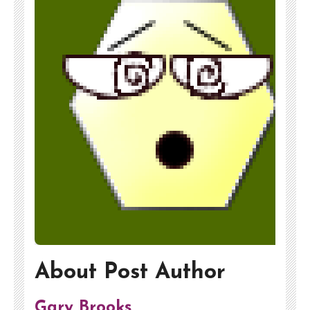
About Post Author
Gary Brooks