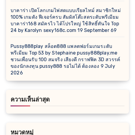
บาคาร่า เปิดโลกเกมไพ่สดแบบเรียลไทม์ สมาชิกใหม่
100% เกมดัง ฟีเจอร์ครบ สัมผัสโต๊ะสดระดับพรีเมียม
บาคาร่า168 สมัครไว ได้โปรใหญ่ ใช้สิทธิ์ทันใจ Top
24 by Karolyn sexy168c.com 19 September 69
Pussy888play สล็อต888 แพลตฟอร์มเกมระดับ
พรีเมียม Top 53 by Stephaine pussy888play.me
ชวนเพื่อนรับ 100 สมจริง เสียงดี กราฟฟิค 3D สวรรค์
ของนักลงทุน pussy888 รอไม่ได้ ต้องลอง 9 July
2026
ความเห็นล่าสุด
หมวดหมู่