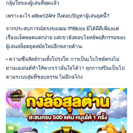
กลุ้มใจของผู้เล่นที่สุดแล้ว
เพราะอะไร allbet24hr ถึงตอบปัญหาผู้เล่นยุคนี้?
จากประสบการณ์ตรงของผม 918kiss มิได้มีดีเพียงแค่
เรื่องแจ็คพอตแตกง่าย แต่เขายังตอบโจทย์พฤติกรรมของ
ผู้เล่นสล็อตยุคสมัยใหม่อีกหลายด้าน:
• ความซื่อสัตย์รวมทั้งโปร่งใส: การเป็นเว็บไซต์ตรงไม่
ผ่านเอเย่นต์ทำให้พวกเรามั่นใจได้ว่า ทุกการสปินเป็นไป
ตามระบบสุ่มที่ชอบธรรม ไม่มีกลโกง