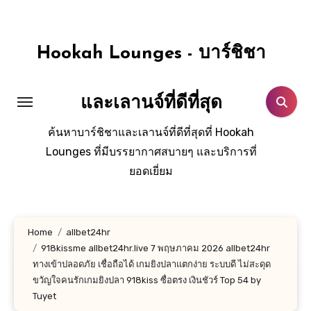
Skip
to
content
Hookah Lounges - บาร์ชิชา
และเลานจ์ที่ดีที่สุด
ค้นหาบาร์ชิชาและเลานจ์ที่ดีที่สุดที่ Hookah
Lounges ที่มีบรรยากาศสบายๆ และบริการที่
ยอดเยี่ยม
Home
allbet24hr
918kissme allbet24hr.live 7 พฤษภาคม 2026 allbet24hr
ทางเข้าปลอดภัย เชื่อถือได้ เกมยิงปลาแตกง่าย ระบบดี ไม่สะดุด
ขวัญใจคนรักเกมยิงปลา 918kiss ซื่อตรง เงินชัวร์ Top 54 by
Tuyet