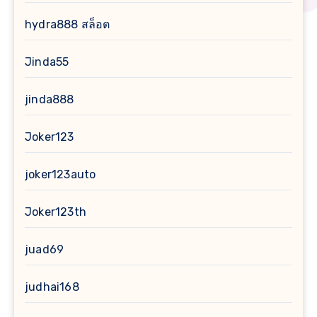
hydra888 สล็อต
Jinda55
jinda888
Joker123
joker123auto
Joker123th
juad69
judhai168