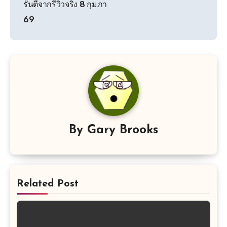
รันตีจากรีวิวจริง 8 กุมภา
69
By
Gary Brooks
Related Post