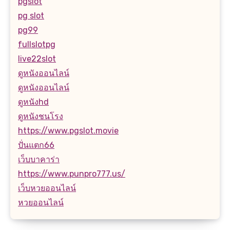
pgslot
pg slot
pg99
fullslotpg
live22slot
ดูหนังออนไลน์
ดูหนังออนไลน์
ดูหนังhd
ดูหนังชนโรง
https://www.pgslot.movie
ปั่นแตก66
เว็บบาคาร่า
https://www.punpro777.us/
เว็บหวยออนไลน์
หวยออนไลน์