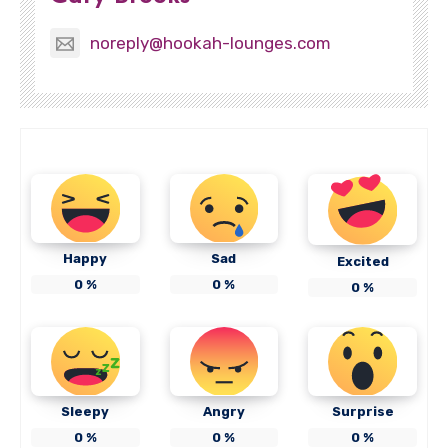
noreply@hookah-lounges.com
Happy
Sad
Excited
0
%
0
%
0
%
Sleepy
Angry
Surprise
0
%
0
%
0
%