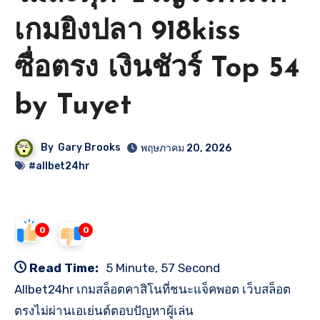
เกมยิงปลา 918kiss
ซื่อตรง เงินชัวร์ Top 54
by Tuyet
By
Gary Brooks
พฤษภาคม 20, 2026
#allbet24hr
0
0
Read Time:
5 Minute, 57 Second
Allbet24hr เกมสล็อตคาสิโนที่ชนะแจ็คพอต เว็บสล็อต
ตรงไม่ผ่านเอเย่นต์ตอบปัญหาผู้เล่น