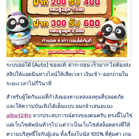
ระบบออโต้ (Auto) ของแท้: ฝาก-ถอน เร็วมาก ไม่ต้องส่ง
สลิปให้แอดมินทางไลน์ให้เสียเวลา เงินเข้า-ออกภายใน
ระยะเวลาไม่กี่วินาที
สำหรับผู้ใดกันแน่ที่กำลังมองหาแหล่งลงทุนที่ปลอดภัย
และให้ความบันเทิงได้เต็มแบบ ผมกล้าเสนอแนะ
allbet24hr
จากประสบการณ์ตรงของตนครับ ตรงนี้ไม่ใช่
แค่เว็บไซต์พนันทั่วๆไป แต่ว่าเป็นเว็บไซต์สล็อตตรงที่ให้
ความบริสุทธิ์ใจกับผู้เล่น ทั้งเรื่องโบนัส 100% ที่คุ้มค่า เกม