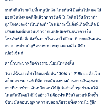
ผมตัดสินใจกดไปที่เมนูเบิกเงินโดยทันที มือสั่นไปหมด ใส่
ยอดเงินทั้งหมดที่มีแล้วกดการันตี ในใจคิดไว้แล้วว่าถ้า
ถูกโกงคงจะจำเป็นต้องทำใจ แม้กระนั้นสิ่งที่เกิดขึ้นคือ มี
เสียงแจ้งเตือนเงินเข้าจากแอปพลิเคชันธนาคารใน
โทรศัพท์มือถือดังขึ้นภายในเวลาไม่ถึงนาที! ยอดเงินแสน
กว่าบาทฝากบัญชีครบทุกบาททุกสตางค์ไม่มีหัก
เปอร์เซ็นต์
ค่าน้ำประปาหรือค่าธรรมเนียมใดๆทั้งสิ้น
วินาทีนั้นเองที่ทำให้ผมเชื่อมั่น 100% ว่า 918kiss คือเว็บ
สล็อตตรงของแท้ ที่มีความมั่นคงทางด้านการเงินสูงมาก
การที่เขาชำระเงินหลักแสนให้ผู้เล่นตัวเล็กๆอย่างผมได้
โดยทันทีโดยไม่มีข้ออ้าง ไม่ต้องทำเทิร์นโอเวอร์เพิ่มซ้ำ
ซ้อน มันตอบปัญหาความปลอดภัยรวมทั้งความไม่รู้สึก