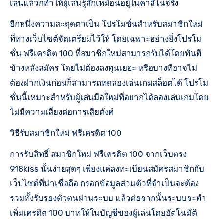
เล่นแล้วก็ทำให้ผู้เล่นรู้สึกเหมือนอยู่ในคาสิโนจริง
อีกหนึ่งความสะดุดตาเป็น โปรโมชั่นสำหรับสมาชิกใหม่
ที่ทางเว็บไซต์จัดเตรียมไว้ให้ โดยเฉพาะอย่างยิ่งโปรโม
ชั่น ฟรีเครดิต 100 ที่สมาชิกใหม่สามารถรับได้โดยทันที
ข้างหลังสมัคร โดยไม่ต้องลงทุนเยอะ หรือบางทีอาจไม่
ต้องฝากเงินก่อนก็สามารถทดลองเล่นเกมสล็อตได้ โปรโม
ชั่นนี้เหมาะสำหรับผู้เล่นมือใหม่ที่อยากได้ลองเล่นเกมโดย
ไม่มีความเสี่ยงต่อการเสียตังค์
วิธีรับสมาชิกใหม่ ฟรีเครดิต 100
การรับสิทธิ์ สมาชิกใหม่ ฟรีเครดิต 100 จากเว็บตรง
918kiss นั้นง่ายสุดๆ เพียงแค่ลงทะเบียนสมัครสมาชิกกับ
เว็บไซต์ที่น่าเชื่อถือ กรอกข้อมูลส่วนตัวที่จำเป็นจะต้อง
รวมทั้งรับรองตัวตนผ่านระบบ แล้วต่อจากนั้นระบบจะทำ
เพิ่มเครดิต 100 บาทให้ในบัญชีของผู้เล่นโดยอัตโนมัติ