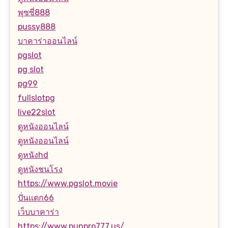
พุซซี่888
pussy888
บาคาร่าออนไลน์
pgslot
pg slot
pg99
fullslotpg
live22slot
ดูหนังออนไลน์
ดูหนังออนไลน์
ดูหนังhd
ดูหนังชนโรง
https://www.pgslot.movie
ปั่นแตก66
เว็บบาคาร่า
https://www.punpro777.us/