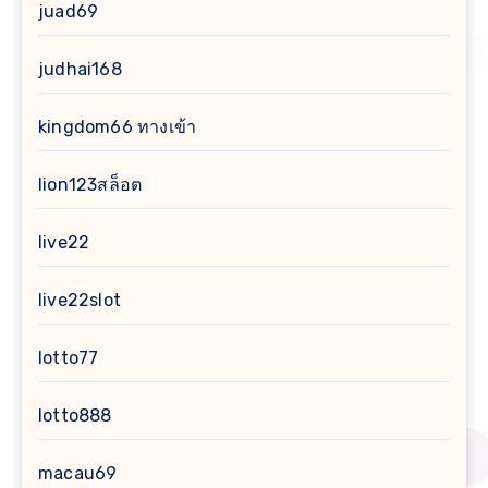
juad69
judhai168
kingdom66 ทางเข้า
lion123สล็อต
live22
live22slot
lotto77
lotto888
macau69