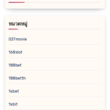
หมวดหมู่
037movie
168slot
188bet
188betth
1xbet
1xbit