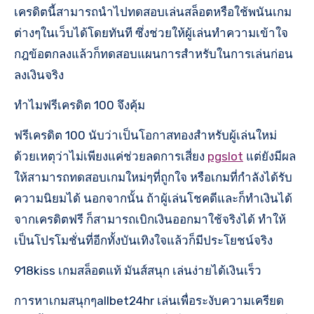
เครดิตนี้สามารถนำไปทดสอบเล่นสล็อตหรือใช้พนันเกม
ต่างๆในเว็บได้โดยทันที ซึ่งช่วยให้ผู้เล่นทำความเข้าใจ
กฎข้อตกลงแล้วก็ทดสอบแผนการสำหรับในการเล่นก่อน
ลงเงินจริง
ทำไมฟรีเครดิต 100 จึงคุ้ม
ฟรีเครดิต 100 นับว่าเป็นโอกาสทองสำหรับผู้เล่นใหม่
ด้วยเหตุว่าไม่เพียงแค่ช่วยลดการเสี่ยง
pgslot
แต่ยังมีผล
ให้สามารถทดสอบเกมใหม่ๆที่ถูกใจ หรือเกมที่กำลังได้รับ
ความนิยมได้ นอกจากนั้น ถ้าผู้เล่นโชคดีและก็ทำเงินได้
จากเครดิตฟรี ก็สามารถเบิกเงินออกมาใช้จริงได้ ทำให้
เป็นโปรโมชั่นที่อีกทั้งบันเทิงใจแล้วก็มีประโยชน์จริง
918kiss เกมสล็อตแท้ มันส์สนุก เล่นง่ายได้เงินเร็ว
การหาเกมสนุกๆallbet24hr เล่นเพื่อระงับความเครียด