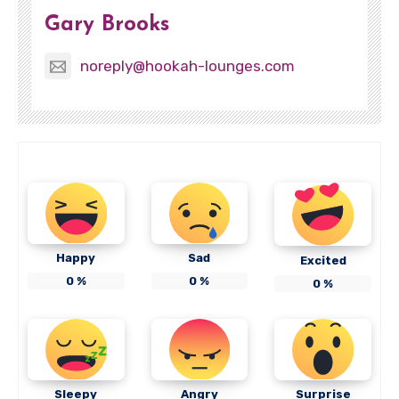
Gary Brooks
noreply@hookah-lounges.com
Happy
Sad
Excited
0
%
0
%
0
%
Sleepy
Angry
Surprise