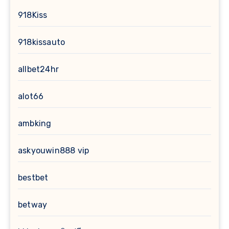
918Kiss
918kissauto
allbet24hr
alot66
ambking
askyouwin888 vip
bestbet
betway