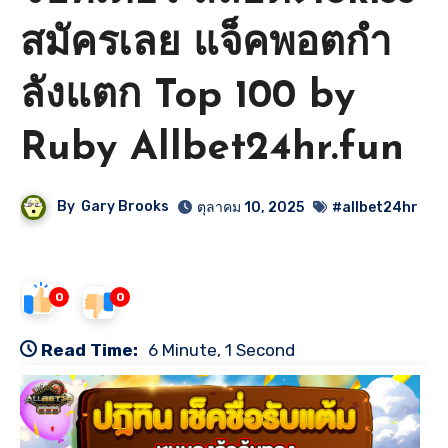
สมัครเลย แจ็คพอตกำ
ลังแตก Top 100 by
Ruby Allbet24hr.fun
By
Gary Brooks
ตุลาคม 10, 2025
#allbet24hr
0
0
Read Time:
6 Minute, 1 Second