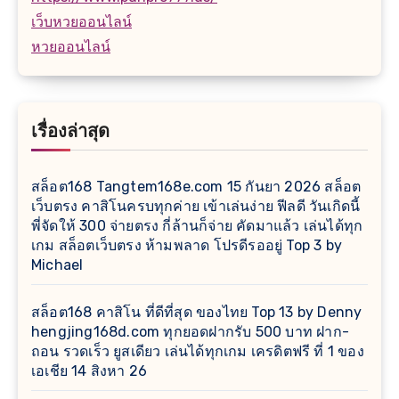
เว็บหวยออนไลน์
หวยออนไลน์
เรื่องล่าสุด
สล็อต168 Tangtem168e.com 15 กันยา 2026 สล็อต
เว็บตรง คาสิโนครบทุกค่าย เข้าเล่นง่าย ฟีลดี วันเกิดนี้
พี่จัดให้ 300 จ่ายตรง กี่ล้านก็จ่าย คัดมาแล้ว เล่นได้ทุก
เกม สล็อตเว็บตรง ห้ามพลาด โปรดีรออยู่ Top 3 by
Michael
สล็อต168 คาสิโน ที่ดีที่สุด ของไทย Top 13 by Denny
hengjing168d.com ทุกยอดฝากรับ 500 บาท ฝาก-
ถอน รวดเร็ว ยูสเดียว เล่นได้ทุกเกม เครดิตฟรี ที่ 1 ของ
เอเชีย 14 สิงหา 26