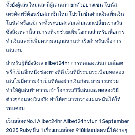
ทั้งยังผู้เล่นใหม่และก็ผู้เล่นเก่า ยกตัวอย่างเช่น โบนัส
เครดิตฟรีต้อนรับสมาชิกใหม่ โปรโมชั่นฝากเงินเพิ่มเงิน
โบนัส หรือแม้กระทั้งระบบสะสมแต้มแลกเปลี่ยนรางวัล
ซึ่งสิ่งเหล่านี้สามารถที่จะช่วยเพิ่มโอกาสสำหรับเพื่อการ
ทำเงินและก็เพิ่มความสนุกสนานร่าเริงสำหรับเพื่อการ
เล่นเกม
สำหรับผู้ที่ยังลังเล allbet24hr การทดลองเล่นเกมสล็อต
ฟรีก็เป็นอีกหนึ่งช่องทางที่ดี เว็บที่มีระบบระเบียบทดลอง
เล่นไม่มีความจำเป็นที่ต้องฝากเงินก่อน สามารถช่วย
ทำให้ผู้เล่นทำความเข้าใจกรรมวิธีเล่นและทดลองวิธี
ต่างๆก่อนลงเงินจริง ทำให้สามารถวางแผนพนันได้ให้
รอบคอบ
เว็บสล็อตNo.1 Allbet24hr Allbet24hr.fun 1 September
2025 Ruby ยืน 1 เรื่องเกมสล็อต 918kissปลดหนี้ได้ง่ายๆ