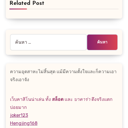
Related Post
ค้นหา
สำหรับ:
ความอุตสาหะไม่สิ้นสุด แม้มีความตั้งใจและก็ความเอา
จริงเอาจัง
เว็บคาสิโนน่าเล่น ทั้ง
สล็อต
และ
บาคาร่า
ตึงจริงแตก
บ่อยมาก
joker123
Hengjing168