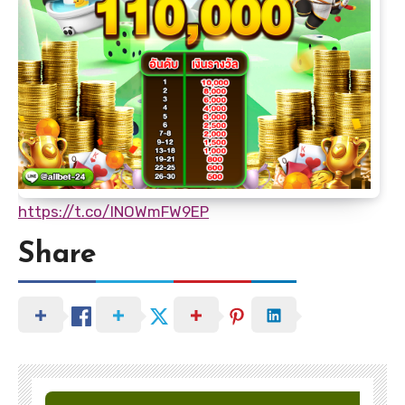
https://t.co/INOWmFW9EP
Share