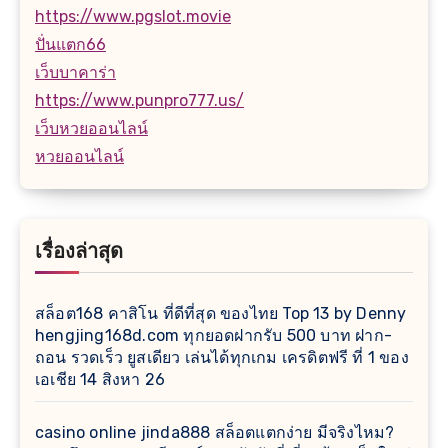
https://www.pgslot.movie
ปั่นแตก66
เว็บบาคาร่า
https://www.punpro777.us/
เว็บหวยออนไลน์
หวยออนไลน์
เรื่องล่าสุด
สล็อต168 คาสิโน ที่ดีที่สุด ของไทย Top 13 by Denny
hengjing168d.com ทุกยอดฝากรับ 500 บาท ฝาก-
ถอน รวดเร็ว ยูสเดียว เล่นได้ทุกเกม เครดิตฟรี ที่ 1 ของ
เอเชีย 14 สิงหา 26
casino online jinda888 สล็อตแตกง่าย มีจริงไหม?