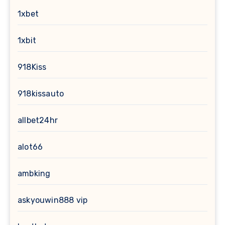
1xbet
1xbit
918Kiss
918kissauto
allbet24hr
alot66
ambking
askyouwin888 vip