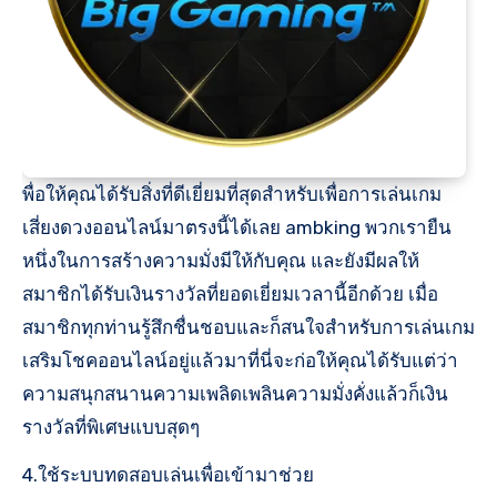
พื่อให้คุณได้รับสิ่งที่ดีเยี่ยมที่สุดสำหรับเพื่อการเล่นเกม
เสี่ยงดวงออนไลน์มาตรงนี้ได้เลย ambking พวกเรายืน
หนึ่งในการสร้างความมั่งมีให้กับคุณ และยังมีผลให้
สมาชิกได้รับเงินรางวัลที่ยอดเยี่ยมเวลานี้อีกด้วย เมื่อ
สมาชิกทุกท่านรู้สึกชื่นชอบและก็สนใจสำหรับการเล่นเกม
เสริมโชคออนไลน์อยู่แล้วมาที่นี่จะก่อให้คุณได้รับแต่ว่า
ความสนุกสนานความเพลิดเพลินความมั่งคั่งแล้วก็เงิน
รางวัลที่พิเศษแบบสุดๆ
4.ใช้ระบบทดสอบเล่นเพื่อเข้ามาช่วย