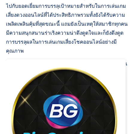
ไปกับยอดเยี่ยมการบรรลุเป้าหมายสำหรับในการเล่นเกม
เสี่ยงดวงออนไลน์ที่ได้ประสิทธิภาพรวมทั้งยังได้รับความ
เพลิดเพลินคุ้มที่สุดขณะนี้ แถมยังเป็นเหตุให้สมาชิกทุกคน
มีความสนุกสนานร่าเริงความน่าดึงดูดใจและก็ยังดึงดูด
การบรรลุผลในการเล่นเกมเสี่ยงโชคออนไลน์อย่างมี
คุณภาพ
เ