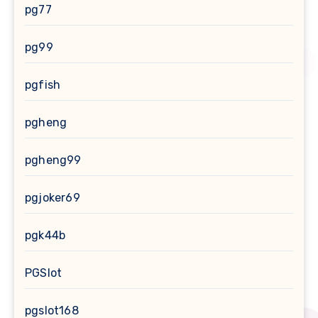
pg77
pg99
pgfish
pgheng
pgheng99
pgjoker69
pgk44b
PGSlot
pgslot168