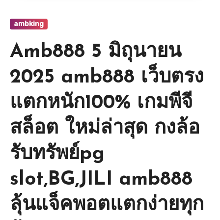
ambking
Amb888 5 มิถุนายน
2025 amb888 เว็บตรง
แตกหนัก100% เกมพีจี
สล็อต ใหม่ล่าสุด กงล้อ
รับทรัพย์pg
slot,BG,JILI amb888
ลุ้นแจ็คพอตแตกง่ายทุก