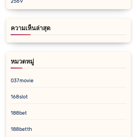
2569
ความเห็นล่าสุด
หมวดหมู่
037movie
168slot
188bet
188betth