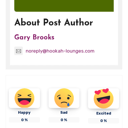
About Post Author
Gary Brooks
noreply@hookah-lounges.com
Happy
Sad
Excited
0
%
0
%
0
%