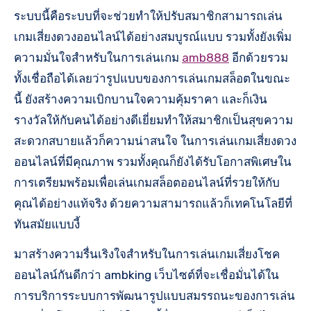
ระบบนี้คือระบบที่จะช่วยทำให้ปรับสมาชิกสามารถเล่น
เกมเสี่ยงดวงออนไลน์ได้อย่างสมบูรณ์แบบ รวมทั้งยังเพิ่ม
ความมั่นใจสำหรับในการเล่นเกม
amb888
อีกด้วยรวม
ทั้งเชื่อถือได้เลยว่ารูปแบบของการเล่นเกมสล็อตในขณะ
นี้ ยังสร้างความเบิกบานใจความคุ้มราคา และก็เงิน
รางวัลให้กับคนได้อย่างดีเยี่ยมทำให้สมาชิกเป็นสุขความ
สะดวกสบายแล้วก็ความน่าสนใจ ในการเล่นเกมเสี่ยงดวง
ออนไลน์ที่มีคุณภาพ รวมทั้งคุณก็ยังได้รับโอกาสพิเศษใน
การเตรียมพร้อมเพื่อเล่นเกมสล็อตออนไลน์ที่รวยให้กับ
คุณได้อย่างแท้จริง ด้วยความสามารถแล้วก็เทคโนโลยีที่
ทันสมัยแบบงี้
มาสร้างความรื่นเริงใจสำหรับในการเล่นเกมเสี่ยงโชค
ออนไลน์กันดีกว่า ambking เว็บไซต์ที่จะเชื่อมั่นได้ใน
การบริการระบบการพัฒนารูปแบบสมรรถนะของการเล่น