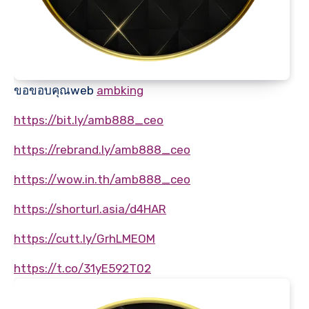
ขอขอบคุณweb
ambking
https://bit.ly/amb888_ceo
https://rebrand.ly/amb888_ceo
https://wow.in.th/amb888_ceo
https://shorturl.asia/d4HAR
https://cutt.ly/GrhLMEOM
https://t.co/31yE592T02