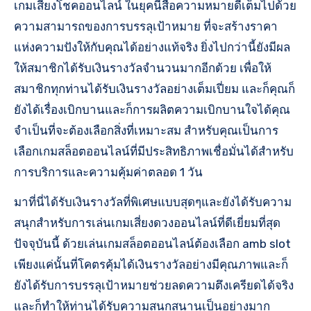
เกมเสี่ยงโชคออนไลน์ ในยุคนี้สื่อความหมายดีเต็มไปด้วย
ความสามารถของการบรรลุเป้าหมาย ที่จะสร้างราคา
แห่งความปังให้กับคุณได้อย่างแท้จริง ยิ่งไปกว่านี้ยังมีผล
ให้สมาชิกได้รับเงินรางวัลจำนวนมากอีกด้วย เพื่อให้
สมาชิกทุกท่านได้รับเงินรางวัลอย่างเต็มเปี่ยม และก็คุณก็
ยังได้เรื่องเบิกบานและก็การผลิตความเบิกบานใจได้คุณ
จำเป็นที่จะต้องเลือกสิ่งที่เหมาะสม สำหรับคุณเป็นการ
เลือกเกมสล็อตออนไลน์ที่มีประสิทธิภาพเชื่อมั่นได้สำหรับ
การบริการและความคุ้มค่าตลอด 1 วัน
มาที่นี่ได้รับเงินรางวัลที่พิเศษแบบสุดๆและยังได้รับความ
สนุกสำหรับการเล่นเกมเสี่ยงดวงออนไลน์ที่ดีเยี่ยมที่สุด
ปัจจุบันนี้ ด้วยเล่นเกมสล็อตออนไลน์ต้องเลือก amb slot
เพียงแค่นั้นที่โคตรคุ้มได้เงินรางวัลอย่างมีคุณภาพและก็
ยังได้รับการบรรลุเป้าหมายช่วยลดความตึงเครียดได้จริง
และก็ทำให้ท่านได้รับความสนุกสนานเป็นอย่างมาก