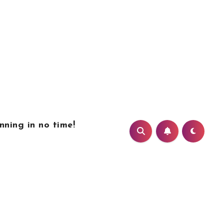
nning in no time!