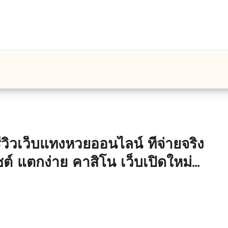
วิวเว็บแทงหวยออนไลน์ ที่จ่ายจริง
ต์ แตกง่าย คาสิโน เว็บเปิดใหม่