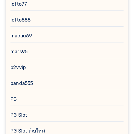
lotto77
lotto888
macau69
mars95
p2vvip
panda555
PG
PG Slot
PG Slot เว็บใหม่