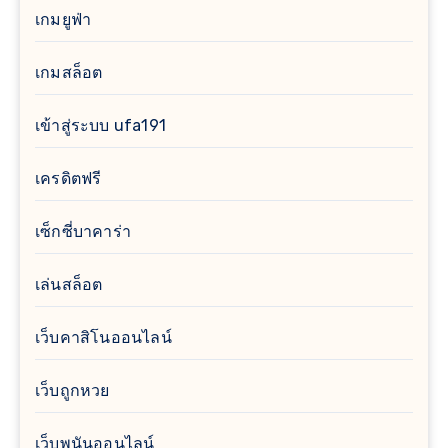
เกมยูฟ่า
เกมสล็อต
เข้าสู่ระบบ ufa191
เครดิตฟรี
เซ็กซี่บาคาร่า
เล่นสล็อต
เว็บคาสิโนออนไลน์
เว็บถูกหวย
เว็บพนันออนไลน์