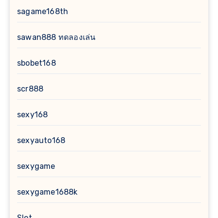
sagame168th
sawan888 ทดลองเล่น
sbobet168
scr888
sexy168
sexyauto168
sexygame
sexygame1688k
Slot