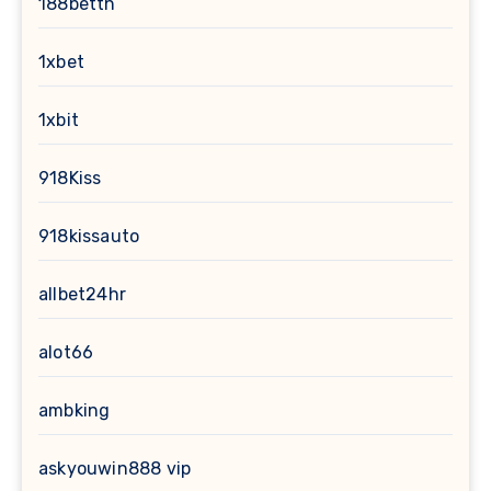
188betth
1xbet
1xbit
918Kiss
918kissauto
allbet24hr
alot66
ambking
askyouwin888 vip