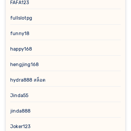
FAFA123
fullslotpg
funny18
happy168
hengjing168
hydra888 สล็อต
Jinda55
jinda888
Joker123