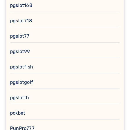
pgslot168
pgslot718
pgslot77
pgslot99
pgslotfish
pgslotgolf
pgslotth
pokbet
PunPro777