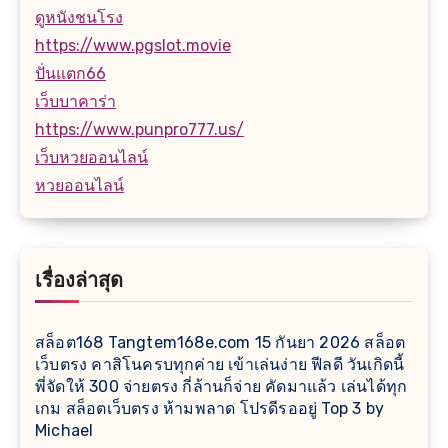
ดูหนังชนโรง
https://www.pgslot.movie
ปั่นแตก66
เว็บบาคาร่า
https://www.punpro777.us/
เว็บหวยออนไลน์
หวยออนไลน์
เรื่องล่าสุด
สล็อต168 Tangtem168e.com 15 กันยา 2026 สล็อต
เว็บตรง คาสิโนครบทุกค่าย เข้าเล่นง่าย ฟีลดี วันเกิดนี้
พี่จัดให้ 300 จ่ายตรง กี่ล้านก็จ่าย คัดมาแล้ว เล่นได้ทุก
เกม สล็อตเว็บตรง ห้ามพลาด โปรดีรออยู่ Top 3 by
Michael