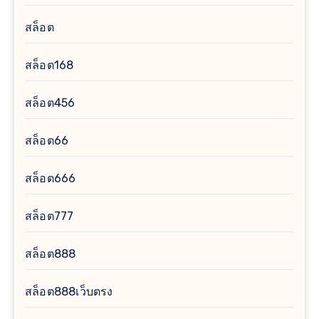
สล็อต
สล็อต168
สล็อต456
สล็อต66
สล็อต666
สล็อต777
สล็อต888
สล็อต888เว็บตรง