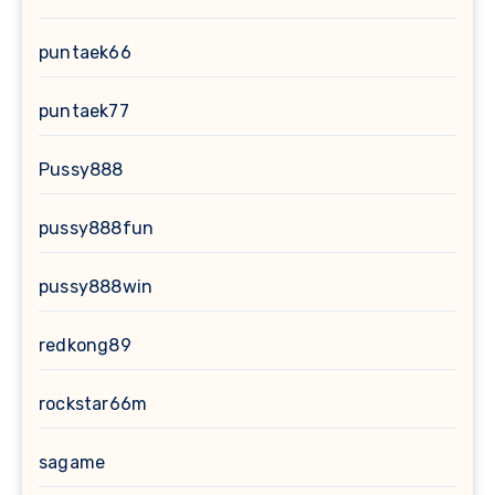
puntaek66
puntaek77
Pussy888
pussy888fun
pussy888win
redkong89
rockstar66m
sagame