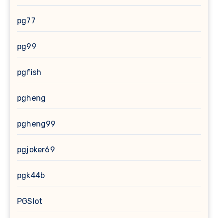
pg77
pg99
pgfish
pgheng
pgheng99
pgjoker69
pgk44b
PGSlot