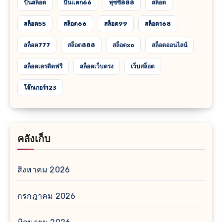
ปั่นสล็อต
ปั่นแตก66
พุซซี่888
สล็อต
สล็อต55
สล็อต66
สล็อต99
สล็อต168
สล็อต777
สล็อต888
สล็อตxo
สล็อตออนไลน์
สล็อตเครดิตฟรี
สล็อตเว็บตรง
เว็บสล็อต
โจ๊กเกอร์123
คลังเก็บ
สิงหาคม 2026
กรกฎาคม 2026