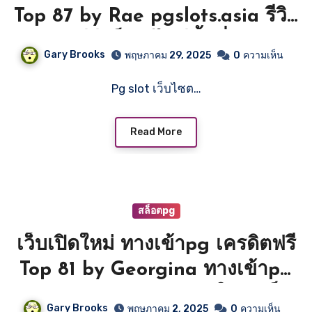
Top 87 by Rae pgslots.asia รีวิว
เกม พีจีสล็อต ไม่มีขั้นต่ำแจก
Gary Brooks
พฤษภาคม 29, 2025
0
ความเห็น
เครดิตฟรี 1,000 บาท Pgslot เกม
Pg slot เว็บไซต…
พนันออนไลน์ ที่เหมาะดับสายทุน
น้อย 21 พฤษภาคม 68
Read More
สล็อตpg
เว็บเปิดใหม่ ทางเข้าpg เครดิตฟรี
Top 81 by Georgina ทางเข้าpg
pgslot.vin pgslot webใหญ่ เว็บ
Gary Brooks
พฤษภาคม 2, 2025
0
ความเห็น