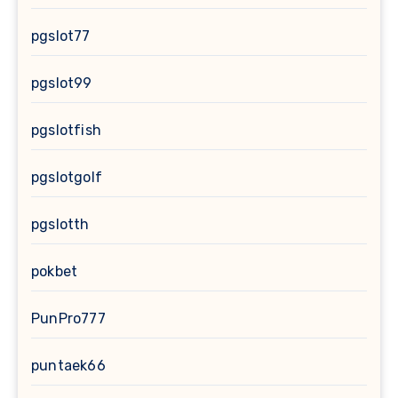
pgslot77
pgslot99
pgslotfish
pgslotgolf
pgslotth
pokbet
PunPro777
puntaek66