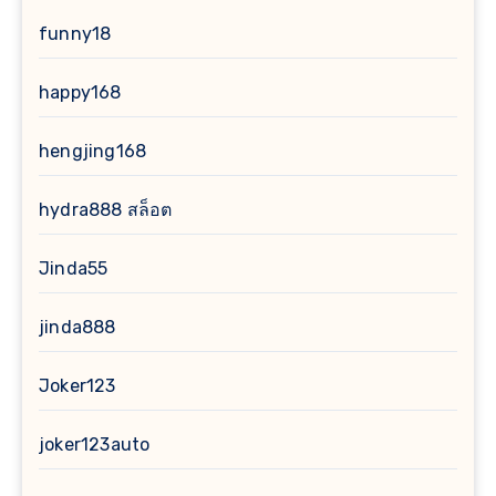
funny18
happy168
hengjing168
hydra888 สล็อต
Jinda55
jinda888
Joker123
joker123auto