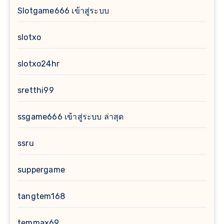
Slotgame666 เข้าสู่ระบบ
slotxo
slotxo24hr
sretthi99
ssgame666 เข้าสู่ระบบ ล่าสุด
ssru
suppergame
tangtem168
temmax69