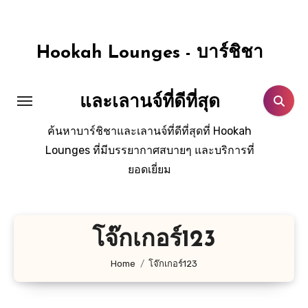
Skip
to
content
Hookah Lounges - บาร์ชิชา
และเลานจ์ที่ดีที่สุด
ค้นหาบาร์ชิชาและเลานจ์ที่ดีที่สุดที่ Hookah
Lounges ที่มีบรรยากาศสบายๆ และบริการที่
ยอดเยี่ยม
โจ๊กเกอร์123
Home
โจ๊กเกอร์123