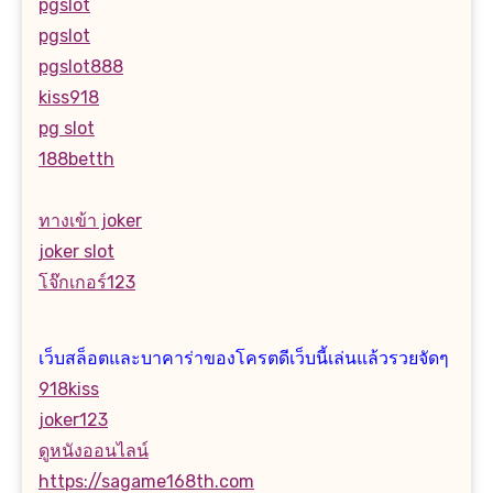
pgslot
pgslot
pgslot888
kiss918
pg slot
188betth
ทางเข้า joker
joker slot
โจ๊กเกอร์123
เว็บสล็อตและบาคาร่าของโครตดีเว็บนี้เล่นแล้วรวยจัดๆ
918kiss
joker123
ดูหนังออนไลน์
https://sagame168th.com