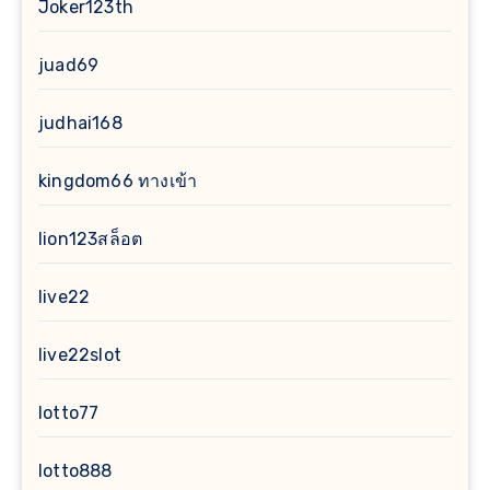
Joker123th
juad69
judhai168
kingdom66 ทางเข้า
lion123สล็อต
live22
live22slot
lotto77
lotto888