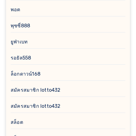
พอต
พุซซี่888
ยูฟ่าเบท
รอยัล558
ล็อกดาวน์168
สมัครสมาชิก lotto432
สมัครสมาชิก lotto432
สล็อต