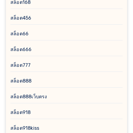
สล็อต168
สล็อต456
สล็อต66
สล็อต666
สล็อต777
สล็อต888
สล็อต888เว็บตรง
สล็อต918
สล็อต918kiss