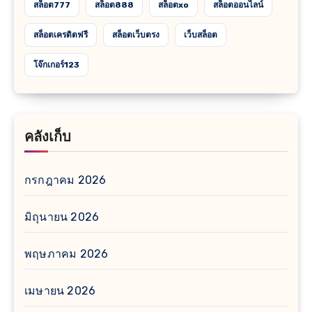
สล็อต777
สล็อต888
สล็อตxo
สล็อตออนไลน์
สล็อตเครดิตฟรี
สล็อตเว็บตรง
เว็บสล็อต
โจ๊กเกอร์123
คลังเก็บ
กรกฎาคม 2026
มิถุนายน 2026
พฤษภาคม 2026
เมษายน 2026