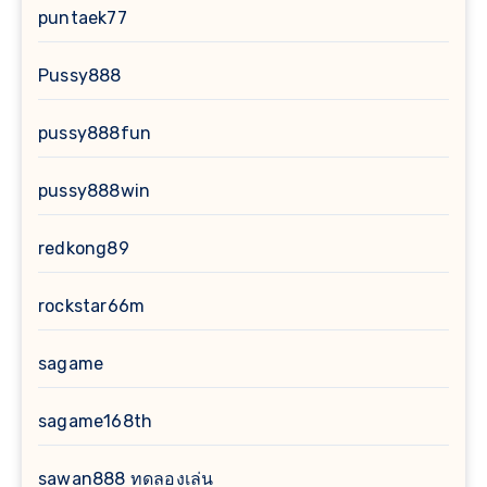
puntaek77
Pussy888
pussy888fun
pussy888win
redkong89
rockstar66m
sagame
sagame168th
sawan888 ทดลองเล่น