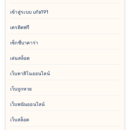
เข้าสู่ระบบ ufa191
เครดิตฟรี
เซ็กซี่บาคาร่า
เล่นสล็อต
เว็บคาสิโนออนไลน์
เว็บถูกหวย
เว็บพนันออนไลน์
เว็บสล็อต