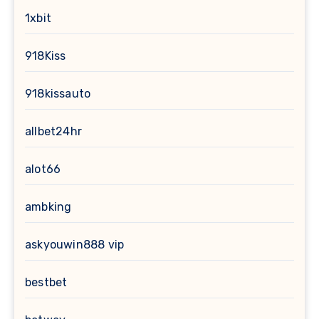
1xbit
918Kiss
918kissauto
allbet24hr
alot66
ambking
askyouwin888 vip
bestbet