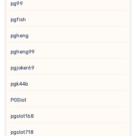
pg99
pgfish
pgheng
pgheng99
pgjoker69
pgk44b
PGSlot
pgslot168
pgslot718