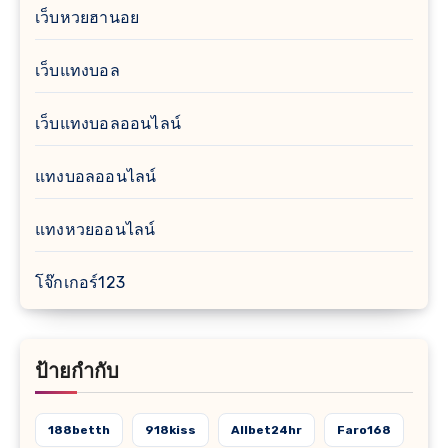
เว็บหวยฮานอย
เว็บแทงบอล
เว็บแทงบอลออนไลน์
แทงบอลออนไลน์
แทงหวยออนไลน์
โจ๊กเกอร์123
ป้ายกำกับ
188betth
918kiss
Allbet24hr
Faro168