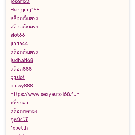
joker123
Hengjing168
สล็อตเว็บตรง
สล็อตเว็บตรง
slot66
jinda44
สล็อตเว็บตรง
judhai168
สล็อต888
pgslot
pussy888
https://www.sexyauto168.fun
สล็อตxo
สล็อตทดลอง
ดูหนังโป๊
1xbetth