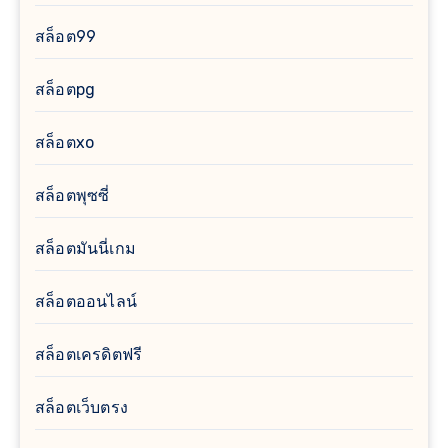
สล็อต99
สล็อตpg
สล็อตxo
สล็อตพุซซี่
สล็อตมันนี่เกม
สล็อตออนไลน์
สล็อตเครดิตฟรี
สล็อตเว็บตรง