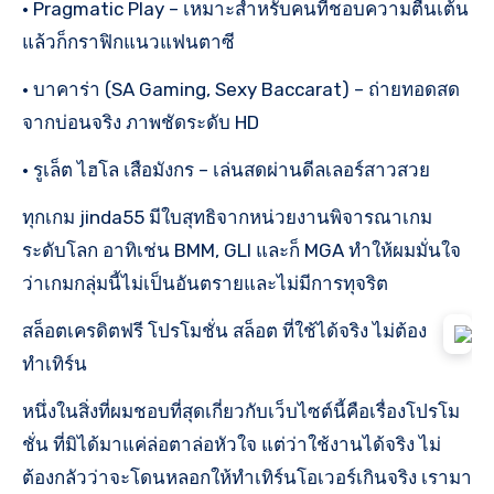
• Pragmatic Play – เหมาะสำหรับคนที่ชอบความตื่นเต้น
แล้วก็กราฟิกแนวแฟนตาซี
• บาคาร่า (SA Gaming, Sexy Baccarat) – ถ่ายทอดสด
จากบ่อนจริง ภาพชัดระดับ HD
• รูเล็ต ไฮโล เสือมังกร – เล่นสดผ่านดีลเลอร์สาวสวย
ทุกเกม jinda55 มีใบสุทธิจากหน่วยงานพิจารณาเกม
ระดับโลก อาทิเช่น BMM, GLI และก็ MGA ทำให้ผมมั่นใจ
ว่าเกมกลุ่มนี้ไม่เป็นอันตรายและไม่มีการทุจริต
สล็อตเครดิตฟรี โปรโมชั่น สล็อต ที่ใช้ได้จริง ไม่ต้อง
ทำเทิร์น
หนึ่งในสิ่งที่ผมชอบที่สุดเกี่ยวกับเว็บไซต์นี้คือเรื่องโปรโม
ชั่น ที่มิได้มาแค่ล่อตาล่อหัวใจ แต่ว่าใช้งานได้จริง ไม่
ต้องกลัวว่าจะโดนหลอกให้ทำเทิร์นโอเวอร์เกินจริง เรามา