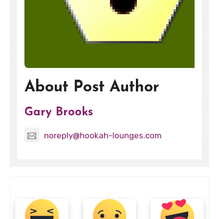
About Post Author
Gary Brooks
noreply@hookah-lounges.com