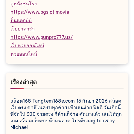
ดูหนังชนโรง
https://www.pgslot.movie
ปั่นแตก66
เว็บบาคาร่า
https://www.punpro777.us/
เว็บหวยออนไลน์
หวยออนไลน์
เรื่องล่าสุด
สล็อต168 Tangtem168e.com 15 กันยา 2026 สล็อต
เว็บตรง คาสิโนครบทุกค่าย เข้าเล่นง่าย ฟีลดี วันเกิดนี้
พี่จัดให้ 300 จ่ายตรง กี่ล้านก็จ่าย คัดมาแล้ว เล่นได้ทุก
เกม สล็อตเว็บตรง ห้ามพลาด โปรดีรออยู่ Top 3 by
Michael