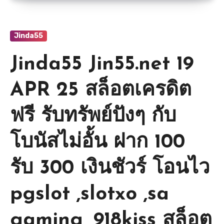
Jinda55
Jinda55 Jin55.net 19
APR 25 สล็อตเครดิต
ฟรี รับทรัพย์ปังๆ กับ
โบนัสไม่อั้น ฝาก 100
รับ 300 เงินชัวร์ โอนไว
pgslot ,slotxo ,sa
gaming ,918kiss สล็อต