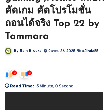
คัดเกม คัดโปรโมชั่น
ถอนได้จริง Top 22 by
Tammara
By
Gary Brooks
มีนาคม 26, 2025
#Jinda55
0
0
Read Time:
5 Minute, 0 Second