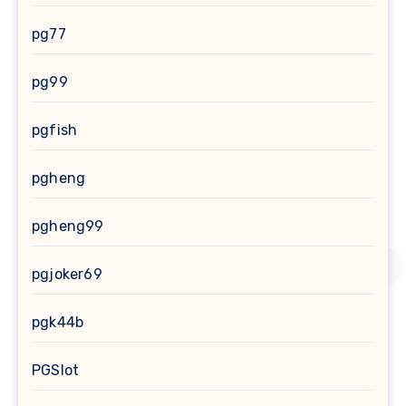
pg77
pg99
pgfish
pgheng
pgheng99
pgjoker69
pgk44b
PGSlot