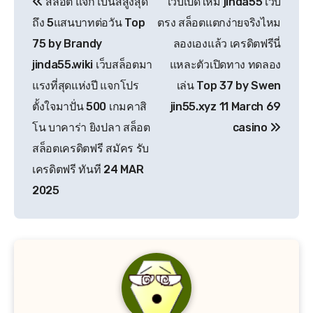
สล็อต แจกโบนัสสูงสุด
เว็บเปิดใหม่ jinda55 เว็บ
เรื่อง
ถึง 5แสนบาทต่อวัน Top
ตรง สล็อตแตกง่ายจริงไหม
75 by Brandy
ลองเองแล้ว เครดิตฟรีนี่
jinda55.wiki เว็บสล็อตมา
แหละตัวเปิดทาง ทดลอง
แรงที่สุดแห่งปี แจกโปร
เล่น Top 37 by Swen
ตั้งใจมาปั่น 500 เกมคาสิ
jin55.xyz 11 March 69
โน บาคาร่า ยิงปลา สล็อต
casino
สล็อตเครดิตฟรี สมัคร รับ
เครดิตฟรี ทันที 24 MAR
2025