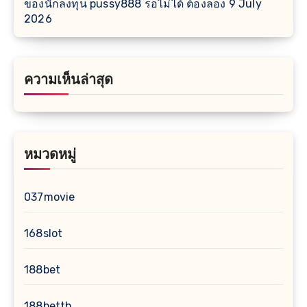
ของนักลงทุน pussy888 รอไม่ได้ ต้องลอง 9 July
2026
ความเห็นล่าสุด
หมวดหมู่
037movie
168slot
188bet
188betth