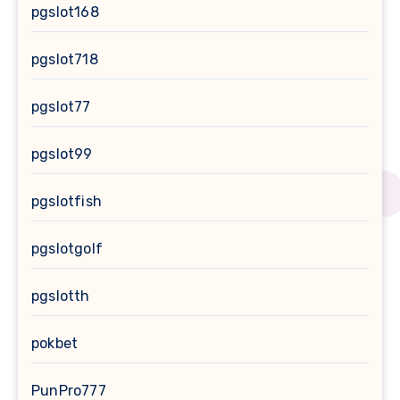
pgslot168
pgslot718
pgslot77
pgslot99
pgslotfish
pgslotgolf
pgslotth
pokbet
PunPro777