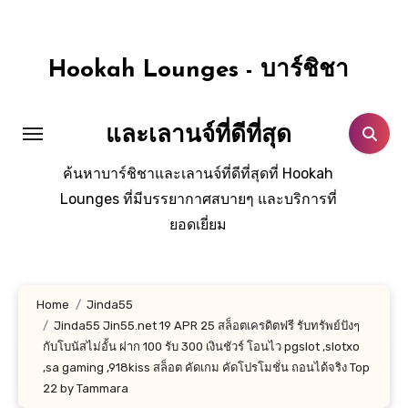
Skip
to
content
Hookah Lounges - บาร์ชิชา
และเลานจ์ที่ดีที่สุด
ค้นหาบาร์ชิชาและเลานจ์ที่ดีที่สุดที่ Hookah
Lounges ที่มีบรรยากาศสบายๆ และบริการที่
ยอดเยี่ยม
Home
Jinda55
Jinda55 Jin55.net 19 APR 25 สล็อตเครดิตฟรี รับทรัพย์ปังๆ
กับโบนัสไม่อั้น ฝาก 100 รับ 300 เงินชัวร์ โอนไว pgslot ,slotxo
,sa gaming ,918kiss สล็อต คัดเกม คัดโปรโมชั่น ถอนได้จริง Top
22 by Tammara