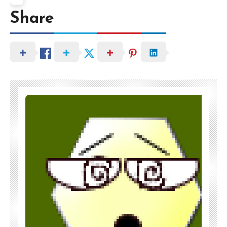
Share