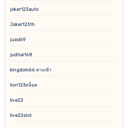
joker123auto
Joker123th
juad69
judhai168
kingdom66 ทางเข้า
lion123สล็อต
live22
live22slot