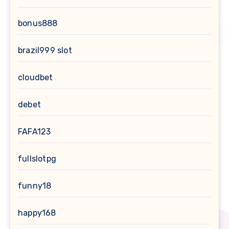
bonus888
brazil999 slot
cloudbet
debet
FAFA123
fullslotpg
funny18
happy168