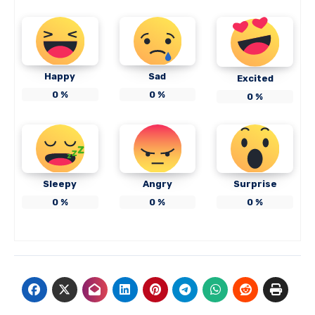
Happy
Sad
Excited
0
%
0
%
0
%
Sleepy
Angry
Surprise
0
%
0
%
0
%