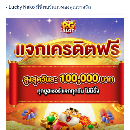
• Lucky Neko มีฟีพบร์แมวทองคูณรางวัล