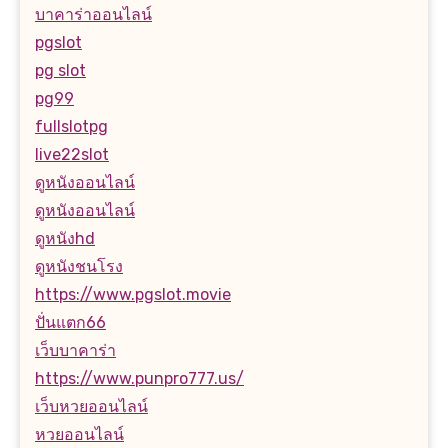
บาคาร่าออนไลน์
pgslot
pg slot
pg99
fullslotpg
live22slot
ดูหนังออนไลน์
ดูหนังออนไลน์
ดูหนังhd
ดูหนังชนโรง
https://www.pgslot.movie
ปั่นแตก66
เว็บบาคาร่า
https://www.punpro777.us/
เว็บหวยออนไลน์
หวยออนไลน์