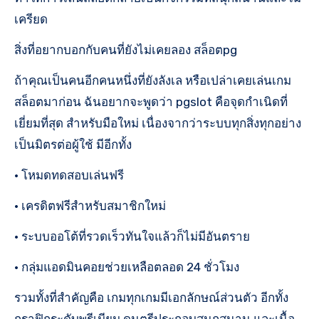
เครียด
สิ่งที่อยากบอกกับคนที่ยังไม่เคยลอง สล็อตpg
ถ้าคุณเป็นคนอีกคนหนึ่งที่ยังลังเล หรือเปล่าเคยเล่นเกม
สล็อตมาก่อน ฉันอยากจะพูดว่า pgslot คือจุดกำเนิดที่
เยี่ยมที่สุด สำหรับมือใหม่ เนื่องจากว่าระบบทุกสิ่งทุกอย่าง
เป็นมิตรต่อผู้ใช้ มีอีกทั้ง
• โหมดทดสอบเล่นฟรี
• เครดิตฟรีสำหรับสมาชิกใหม่
• ระบบออโต้ที่รวดเร็วทันใจแล้วก็ไม่มีอันตราย
• กลุ่มแอดมินคอยช่วยเหลือตลอด 24 ชั่วโมง
รวมทั้งที่สำคัญคือ เกมทุกเกมมีเอกลักษณ์ส่วนตัว อีกทั้ง