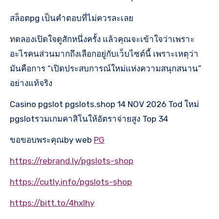
สล็อตpg เป็นคำตอบที่ไม่ควรละเลย
ทดลองเปิดใจดูสักหนึ่งครั้ง แล้วคุณจะเข้าใจว่าเพราะ
อะไรคนส่วนมากถึงเลือกอยู่กับเว็บไซต์นี้ เพราะเหตุว่า
มันคือการ “เปิดประสบการณ์ใหม่แห่งความสนุกสนาน”
อย่างแท้จริง
Casino pgslot pgslots.shop 14 NOV 2026 Tod ใหม่
pgslotรวมเกมคาสิโนให้อัตราจ่ายสูง Top 34
ขอขอบพระคุณby web
PG
https://rebrand.ly/pgslots-shop
https://cutly.info/pgslots-shop
https://bitt.to/4hxlhy