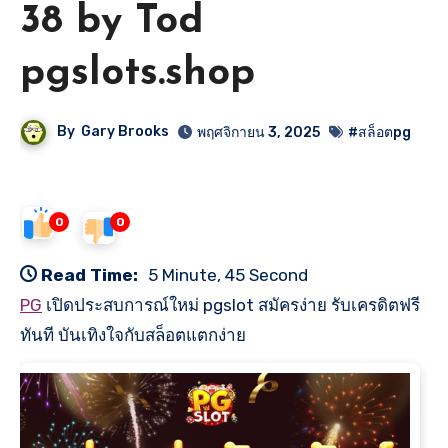
38 by Tod
pgslots.shop
By
Gary Brooks
พฤศจิกายน 3, 2025
#สล็อตpg
0
0
Read Time:
5 Minute, 45 Second
PG
เปิดประสบการณ์ใหม่ pgslot สมัครง่าย รับเครดิตฟรี
ทันที บันเทิงใจกับสล็อตแตกง่าย