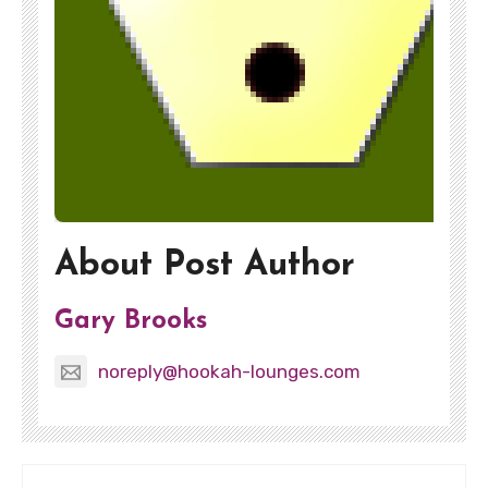
About Post Author
Gary Brooks
noreply@hookah-lounges.com