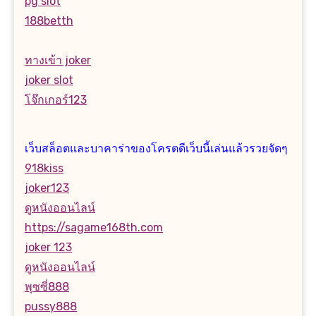
pg slot
188betth
ทางเข้า joker
joker slot
โจ๊กเกอร์123
เว็บสล็อตและบาคาร่าของโครตดีเว็บนี้เล่นแล้วรวยจัดๆ
918kiss
joker123
ดูหนังออนไลน์
https://sagame168th.com
joker 123
ดูหนังออนไลน์
พุซซี่888
pussy888