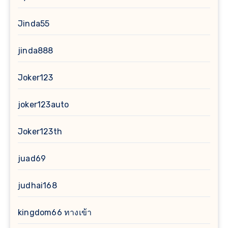
Jinda55
jinda888
Joker123
joker123auto
Joker123th
juad69
judhai168
kingdom66 ทางเข้า