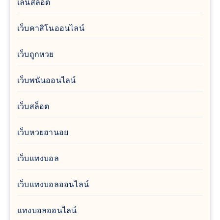
เล่นสล็อต
เว็บคาสิโนออนไลน์
เว็บถูกหวย
เว็บพนันออนไลน์
เว็บสล็อต
เว็บหวยฮานอย
เว็บแทงบอล
เว็บแทงบอลออนไลน์
แทงบอลออนไลน์