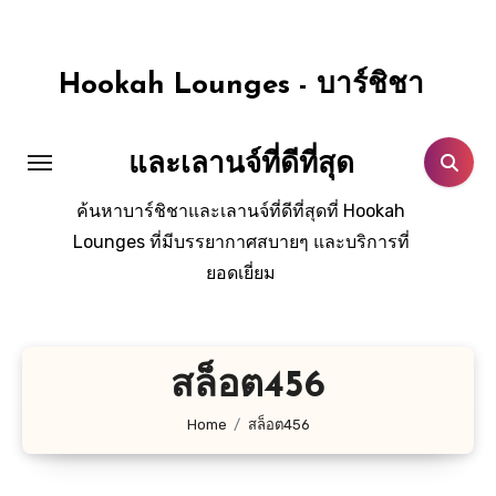
Skip
to
content
Hookah Lounges - บาร์ชิชา
และเลานจ์ที่ดีที่สุด
ค้นหาบาร์ชิชาและเลานจ์ที่ดีที่สุดที่ Hookah
Lounges ที่มีบรรยากาศสบายๆ และบริการที่
ยอดเยี่ยม
สล็อต456
Home
สล็อต456