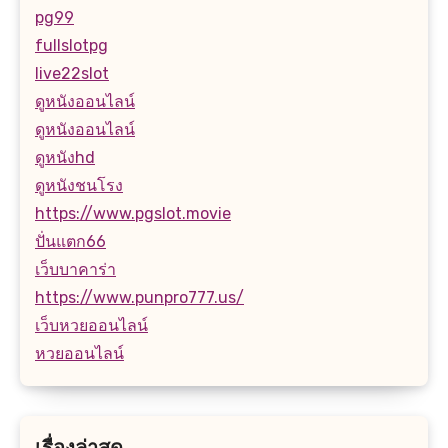
pg99
fullslotpg
live22slot
ดูหนังออนไลน์
ดูหนังออนไลน์
ดูหนังhd
ดูหนังชนโรง
https://www.pgslot.movie
ปั่นแตก66
เว็บบาคาร่า
https://www.punpro777.us/
เว็บหวยออนไลน์
หวยออนไลน์