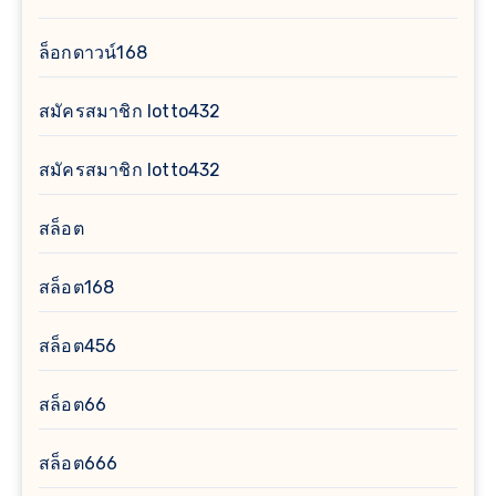
ล็อกดาวน์168
สมัครสมาชิก lotto432
สมัครสมาชิก lotto432
สล็อต
สล็อต168
สล็อต456
สล็อต66
สล็อต666