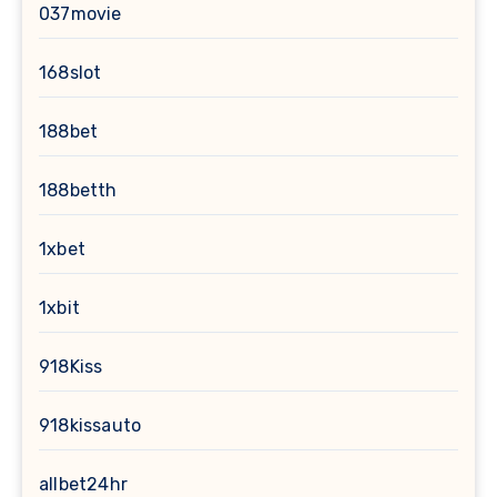
037movie
168slot
188bet
188betth
1xbet
1xbit
918Kiss
918kissauto
allbet24hr