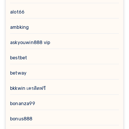
alot66
ambking
askyouwin888 vip
bestbet
betway
bkkwin เครดิตฟรี
bonanza99
bonus888