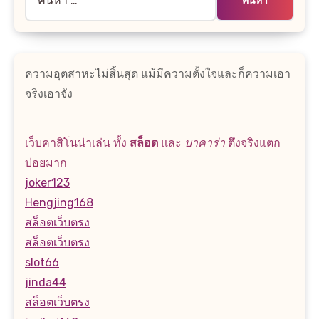
สำหรับ:
ความอุตสาหะไม่สิ้นสุด แม้มีความตั้งใจและก็ความเอา
จริงเอาจัง
เว็บคาสิโนน่าเล่น ทั้ง
สล็อต
และ
บาคาร่า
ตึงจริงแตก
บ่อยมาก
joker123
Hengjing168
สล็อตเว็บตรง
สล็อตเว็บตรง
slot66
jinda44
สล็อตเว็บตรง