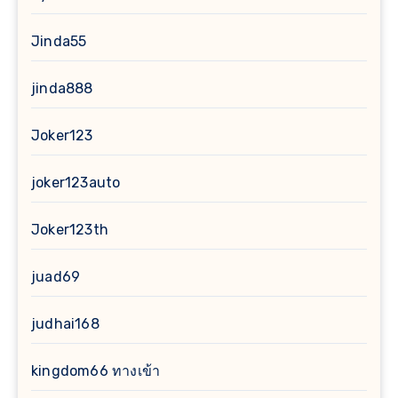
Jinda55
jinda888
Joker123
joker123auto
Joker123th
juad69
judhai168
kingdom66 ทางเข้า