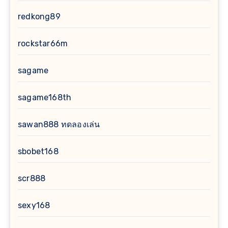
redkong89
rockstar66m
sagame
sagame168th
sawan888 ทดลองเล่น
sbobet168
scr888
sexy168