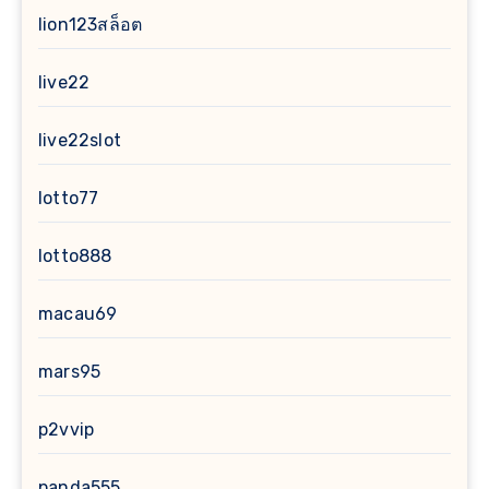
lion123สล็อต
live22
live22slot
lotto77
lotto888
macau69
mars95
p2vvip
panda555