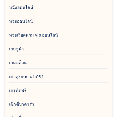
หนังออนไลน์
หวยออนไลน์
หวยเวียดนาม vip ออนไลน์
เกมยูฟ่า
เกมสล็อต
เข้าสู่ระบบ ufa191
เครดิตฟรี
เซ็กซี่บาคาร่า