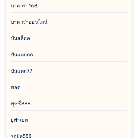
บาคาร่า168
บาคาร่าออนไลน์
ปั่นสล็อต
ปั่นแตก66
ปั่นแตก77
พอต
พุซซี่888
ยูฟ่าเบท
รอยัล558