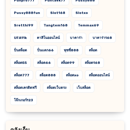
Punpro777
Puntaek77
Pussy888
Pussy888fun
Slot168
Slotxo
Sretthi99
Tangtem168
Temmax69
UFA11k
คาสิโนออนไลน์
บาคาร่า
บาคาร่า168
ปั่นสล็อต
ปั่นแตก66
พุซซี่888
สล็อต
สล็อต55
สล็อต66
สล็อต99
สล็อต168
สล็อต777
สล็อต888
สล็อตxo
สล็อตออนไลน์
สล็อตเครดิตฟรี
สล็อตเว็บตรง
เว็บสล็อต
โจ๊กเกอร์123