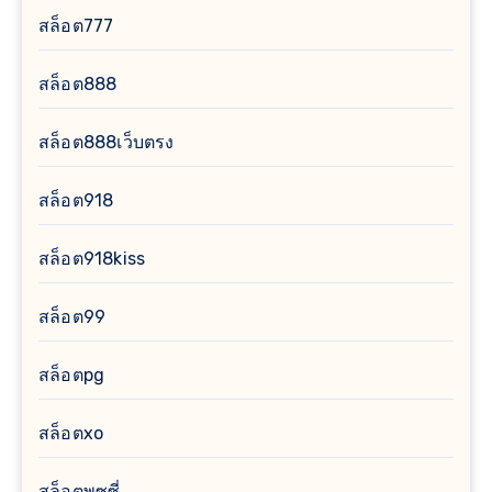
สล็อต777
สล็อต888
สล็อต888เว็บตรง
สล็อต918
สล็อต918kiss
สล็อต99
สล็อตpg
สล็อตxo
สล็อตพุซซี่