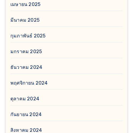
เมษายน 2025
มีนาคม 2025
กุมภาพันธ์ 2025
มกราคม 2025
ธันวาคม 2024
พฤศจิกายน 2024
ตุลาคม 2024
กันยายน 2024
สิงหาคม 2024