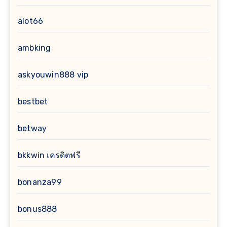
alot66
ambking
askyouwin888 vip
bestbet
betway
bkkwin เครดิตฟรี
bonanza99
bonus888