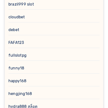
brazil999 slot
cloudbet
debet
FAFA123
fullslotpg
funny18
happy168
hengjing168
hydra888 สล็อต