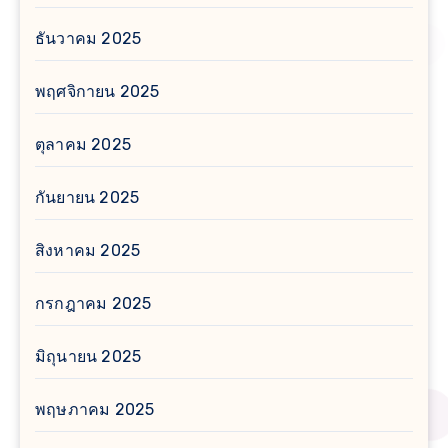
ธันวาคม 2025
พฤศจิกายน 2025
ตุลาคม 2025
กันยายน 2025
สิงหาคม 2025
กรกฎาคม 2025
มิถุนายน 2025
พฤษภาคม 2025