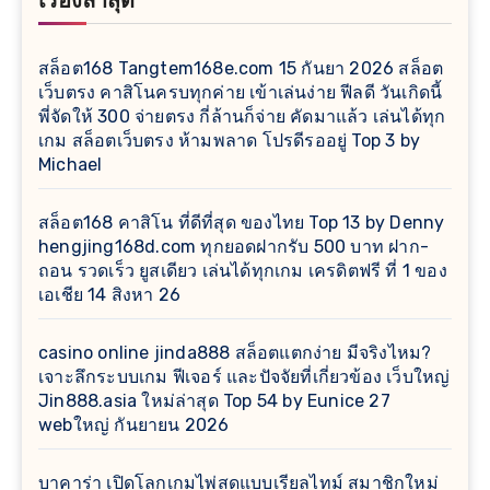
เรื่องล่าสุด
สล็อต168 Tangtem168e.com 15 กันยา 2026 สล็อต
เว็บตรง คาสิโนครบทุกค่าย เข้าเล่นง่าย ฟีลดี วันเกิดนี้
พี่จัดให้ 300 จ่ายตรง กี่ล้านก็จ่าย คัดมาแล้ว เล่นได้ทุก
เกม สล็อตเว็บตรง ห้ามพลาด โปรดีรออยู่ Top 3 by
Michael
สล็อต168 คาสิโน ที่ดีที่สุด ของไทย Top 13 by Denny
hengjing168d.com ทุกยอดฝากรับ 500 บาท ฝาก-
ถอน รวดเร็ว ยูสเดียว เล่นได้ทุกเกม เครดิตฟรี ที่ 1 ของ
เอเชีย 14 สิงหา 26
casino online jinda888 สล็อตแตกง่าย มีจริงไหม?
เจาะลึกระบบเกม ฟีเจอร์ และปัจจัยที่เกี่ยวข้อง เว็บใหญ่
Jin888.asia ใหม่ล่าสุด Top 54 by Eunice 27
webใหญ่ กันยายน 2026
บาคาร่า เปิดโลกเกมไพ่สดแบบเรียลไทม์ สมาชิกใหม่