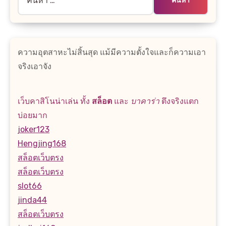
สำหรับ:
ความอุตสาหะไม่สิ้นสุด แม้มีความตั้งใจและก็ความเอา
จริงเอาจัง
เว็บคาสิโนน่าเล่น ทั้ง
สล็อต
และ
บาคาร่า
ตึงจริงแตก
บ่อยมาก
joker123
Hengjing168
สล็อตเว็บตรง
สล็อตเว็บตรง
slot66
jinda44
สล็อตเว็บตรง