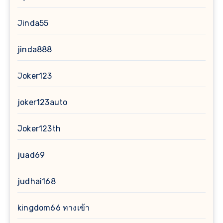
Jinda55
jinda888
Joker123
joker123auto
Joker123th
juad69
judhai168
kingdom66 ทางเข้า