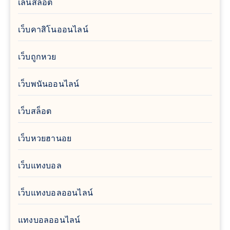
เล่นสล็อต
เว็บคาสิโนออนไลน์
เว็บถูกหวย
เว็บพนันออนไลน์
เว็บสล็อต
เว็บหวยฮานอย
เว็บแทงบอล
เว็บแทงบอลออนไลน์
แทงบอลออนไลน์