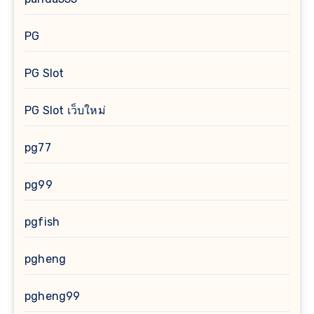
PG
PG Slot
PG Slot เว็บใหม่
pg77
pg99
pgfish
pgheng
pgheng99