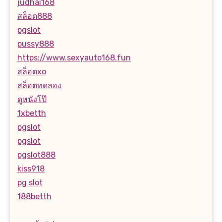
judhai168
สล็อต888
pgslot
pussy888
https://www.sexyauto168.fun
สล็อตxo
สล็อตทดลอง
ดูหนังโป๊
1xbetth
pgslot
pgslot
pgslot888
kiss918
pg slot
188betth