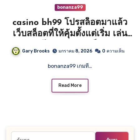
bonanza99
casino bh99 โปรสล็อตมาแล้ว
เว็บสล็อตที่ให้คุ้มตั้งแต่เริ่ม เล่น
ง่าย ได้ลุ้นทุกวัน เว็บแม่
Gary Brooks
มกราคม 8, 2026
0
ความเห็น
bh99th.org ทดลองเล่น Top 8 by
bonanza99 เกมที…
Brandie 19 websiteแจกหนัก ก.พ.
26
Read More
ค้นหา