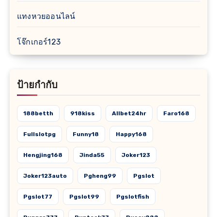
แทงหวยออนไลน์
โจ๊กเกอร์123
ป้ายกำกับ
188betth
918kiss
Allbet24hr
Faro168
Fullslotpg
Funny18
Happy168
Hengjing168
Jinda55
Joker123
Joker123auto
Pgheng99
Pgslot
Pgslot77
Pgslot99
Pgslotfish