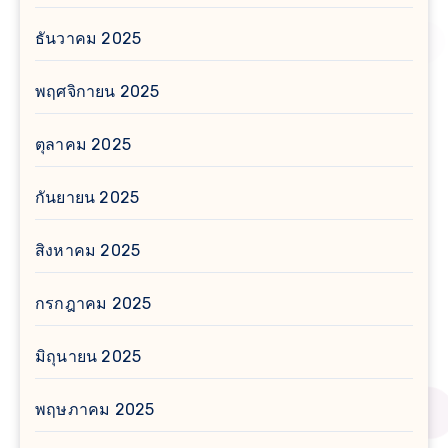
ธันวาคม 2025
พฤศจิกายน 2025
ตุลาคม 2025
กันยายน 2025
สิงหาคม 2025
กรกฎาคม 2025
มิถุนายน 2025
พฤษภาคม 2025