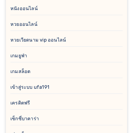
หนังออนไลน์
หวยออนไลน์
หวยเวียดนาม vip ออนไลน์
เกมยูฟ่า
เกมสล็อต
เข้าสู่ระบบ ufa191
เครดิตฟรี
เซ็กซี่บาคาร่า