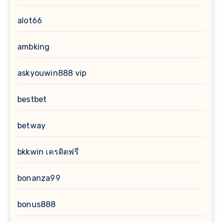
alot66
ambking
askyouwin888 vip
bestbet
betway
bkkwin เครดิตฟรี
bonanza99
bonus888