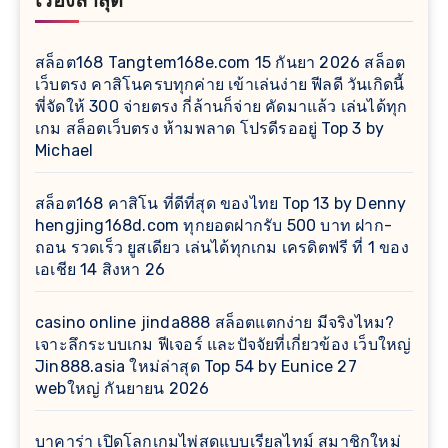
เรื่องล่าสุด
สล็อต168 Tangtem168e.com 15 กันยา 2026 สล็อต
เว็บตรง คาสิโนครบทุกค่าย เข้าเล่นง่าย ฟีลดี วันเกิดนี้
พี่จัดให้ 300 จ่ายตรง กี่ล้านก็จ่าย คัดมาแล้ว เล่นได้ทุก
เกม สล็อตเว็บตรง ห้ามพลาด โปรดีรออยู่ Top 3 by
Michael
สล็อต168 คาสิโน ที่ดีที่สุด ของไทย Top 13 by Denny
hengjing168d.com ทุกยอดฝากรับ 500 บาท ฝาก-
ถอน รวดเร็ว ยูสเดียว เล่นได้ทุกเกม เครดิตฟรี ที่ 1 ของ
เอเชีย 14 สิงหา 26
casino online jinda888 สล็อตแตกง่าย มีจริงไหม?
เจาะลึกระบบเกม ฟีเจอร์ และปัจจัยที่เกี่ยวข้อง เว็บใหญ่
Jin888.asia ใหม่ล่าสุด Top 54 by Eunice 27
webใหญ่ กันยายน 2026
บาคาร่า เปิดโลกเกมไพ่สดแบบเรียลไทม์ สมาชิกใหม่