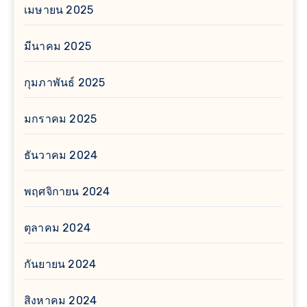
เมษายน 2025
มีนาคม 2025
กุมภาพันธ์ 2025
มกราคม 2025
ธันวาคม 2024
พฤศจิกายน 2024
ตุลาคม 2024
กันยายน 2024
สิงหาคม 2024