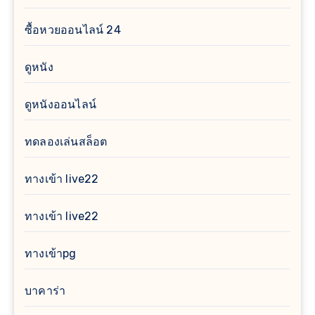
ซื้อหวยออนไลน์ 24
ดูหนัง
ดูหนังออนไลน์
ทดลองเล่นสล็อต
ทางเข้า live22
ทางเข้า live22
ทางเข้าpg
บาคาร่า