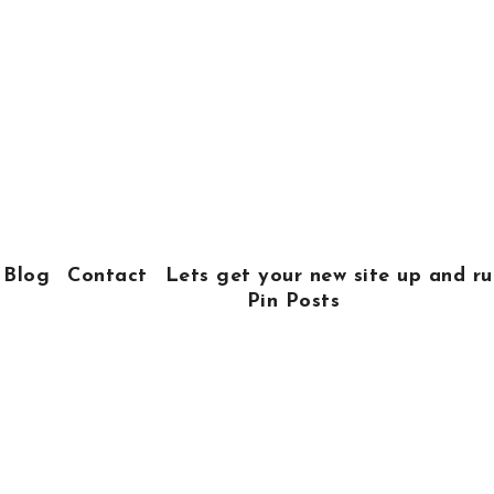
Blog
Contact
Lets get your new site up and ru
Pin Posts