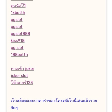
ดูหนังโป๊
1xbetth
pgslot
pgslot
pgslot888
kiss918
pg slot
188betth
ทางเข้า joker
joker slot
โจ๊กเกอร์123
เว็บสล็อตและบาคาร่าของโครตดีเว็บนี้เล่นแล้วรวย
จัดๆ