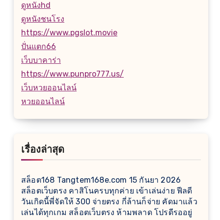
ดูหนังhd
ดูหนังชนโรง
https://www.pgslot.movie
ปั่นแตก66
เว็บบาคาร่า
https://www.punpro777.us/
เว็บหวยออนไลน์
หวยออนไลน์
เรื่องล่าสุด
สล็อต168 Tangtem168e.com 15 กันยา 2026
สล็อตเว็บตรง คาสิโนครบทุกค่าย เข้าเล่นง่าย ฟีลดี
วันเกิดนี้พี่จัดให้ 300 จ่ายตรง กี่ล้านก็จ่าย คัดมาแล้ว
เล่นได้ทุกเกม สล็อตเว็บตรง ห้ามพลาด โปรดีรออยู่