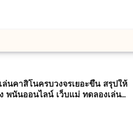
ล่นคาสิโนครบวงจรเยอะขึ้น สรุปให้
อนไลน์ เว็บแม่ ทดลองเล่น