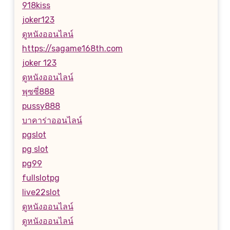
918kiss
joker123
ดูหนังออนไลน์
https://sagame168th.com
joker 123
ดูหนังออนไลน์
พุซซี่888
pussy888
บาคาร่าออนไลน์
pgslot
pg slot
pg99
fullslotpg
live22slot
ดูหนังออนไลน์
ดูหนังออนไลน์