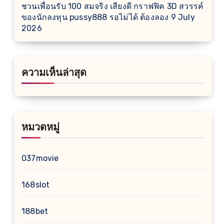
ชวนเพื่อนรับ 100 สมจริง เสียงดี กราฟฟิค 3D สวรรค์
ของนักลงทุน pussy888 รอไม่ได้ ต้องลอง 9 July
2026
ความเห็นล่าสุด
หมวดหมู่
037movie
168slot
188bet